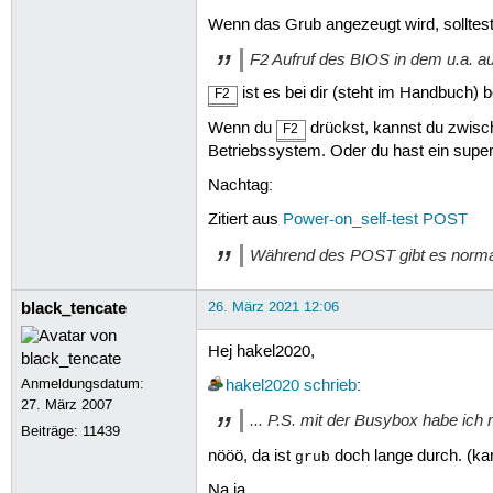
Wenn das Grub angezeugt wird, solltes
F2 Aufruf des BIOS in dem u.a. a
ist es bei dir (steht im Handbuch) 
F2
Wenn du
drückst, kannst du zwisc
F2
Betriebssystem. Oder du hast ein supe
Nachtag:
Zitiert aus
Power-on_self-test POST
Während des POST gibt es normal
black_tencate
26. März 2021 12:06
Hej hakel2020,
Anmeldungsdatum:
hakel2020
schrieb
:
27. März 2007
... P.S. mit der Busybox habe ich 
Beiträge:
11439
nööö, da ist
doch lange durch. (ka
grub
Na ja,