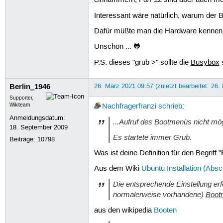
einhämmern, F8/F12 sind aber auch mö
Interessant wäre natürlich, warum der 
Dafür müßte man die Hardware kennen, 
Unschön ... 🐸
P.S. dieses "grub >" sollte die
Busybox
s
Berlin_1946
26. März 2021 09:57 (zuletzt bearbeitet: 26.
Supporter,
Wikiteam
Nachfragerfranzi
schrieb
:
Anmeldungsdatum:
...Aufruf des Bootmenüs nicht mög
18. September 2009
Es startete immer Grub.
Beiträge:
10798
Was ist deine Definition für den Begriff
Aus dem Wiki
Ubuntu Installation (Absch
Die entsprechende Einstellung erf
normalerweise vorhandene)
Boot
aus den wikipedia
Booten