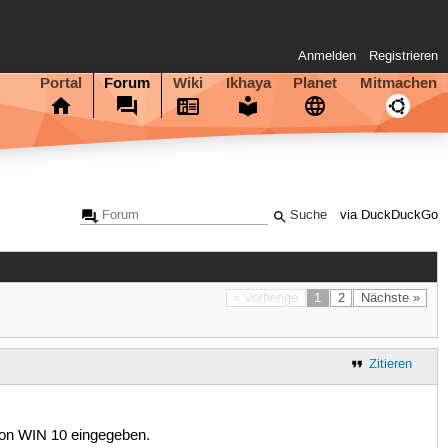
Anmelden
Registrieren
Portal
Forum
Wiki
Ikhaya
Planet
Mitmachen
via DuckDuckGo
« Vorherige
1
2
Nächste »
Zitieren
von WIN 10 eingegeben.