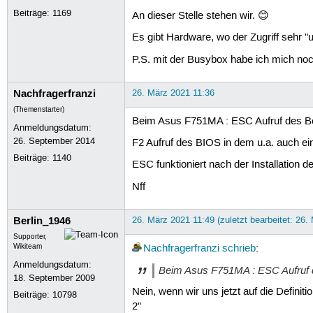
Beiträge:
1169
An dieser Stelle stehen wir. 😊
Es gibt Hardware, wo der Zugriff sehr "
P.S. mit der Busybox habe ich mich noch
Nachfragerfranzi
26. März 2021 11:36
(Themenstarter)
Beim Asus F751MA : ESC Aufruf des Bo
Anmeldungsdatum:
26. September 2014
F2 Aufruf des BIOS in dem u.a. auch ei
Beiträge:
1140
ESC funktioniert nach der Installation 
Nff
Berlin_1946
26. März 2021 11:49 (zuletzt bearbeitet: 26.
Supporter,
Wikiteam
Nachfragerfranzi
schrieb
:
Anmeldungsdatum:
Beim Asus F751MA : ESC Aufruf d
18. September 2009
Nein, wenn wir uns jetzt auf die Definit
Beiträge:
10798
2"