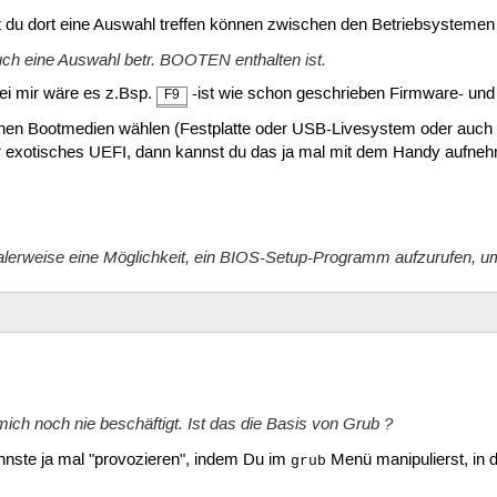
t du dort eine Auswahl treffen können zwischen den Betriebsystemen
uch eine Auswahl betr. BOOTEN enthalten ist.
bei mir wäre es z.Bsp.
-ist wie schon geschrieben Firmware- und j
F9
hen Bootmedien wählen (Festplatte oder USB-Livesystem oder auch O
r exotisches UEFI, dann kannst du das ja mal mit dem Handy aufnehm
erweise eine Möglichkeit, ein BIOS-Setup-Programm aufzurufen, u
mich noch nie beschäftigt. Ist das die Basis von Grub ?
nnste ja mal "provozieren", indem Du im
Menü manipulierst, in d
grub