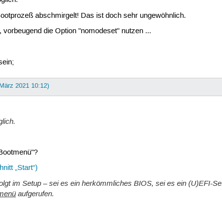
glich.
Bootprozeß abschmirgelt! Das ist doch sehr ungewöhnlich.
vorbeugend die Option "nomodeset" nutzen ...
ein;
 März 2021 10:12)
lich.
 "Bootmenü"?
nitt „Start“)
olgt im Setup – sei es ein herkömmliches BIOS, sei es ein (U)EFI-Set
menü
aufgerufen.