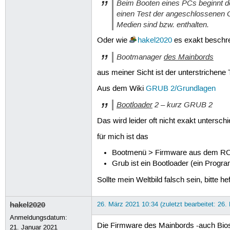
Beim Booten eines PCs beginnt d
einen Test der angeschlossenen G
Medien sind bzw. enthalten.
Oder wie
hakel2020
es exakt beschre
Bootmanager
des Mainbords
aus meiner Sicht ist der unterstrichene T
Aus dem Wiki
GRUB 2/Grundlagen
Bootloader
2 – kurz GRUB 2
Das wird leider oft nicht exakt untersch
für mich ist das
Bootmenü > Firmware aus dem ROM.
Grub ist ein Bootloader (ein Prog
Sollte mein Weltbild falsch sein, bitte h
hakel2020
26. März 2021 10:34 (zuletzt bearbeitet: 26.
Anmeldungsdatum:
Die Firmware des Mainbords -auch Bios
21. Januar 2021