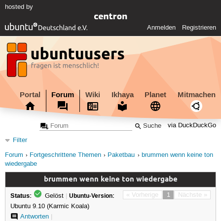
hosted by
Anmelden
Registrieren
Portal
Forum
Wiki
Ikhaya
Planet
Mitmachen
via DuckDuckGo
Filter
Forum
Fortgeschrittene Themen
Paketbau
brummen wenn keine ton
wiedergabe
brummen wenn keine ton wiedergabe
Status:
« Vorherige
1
Nächste »
Gelöst
|
Ubuntu-Version:
Ubuntu 9.10 (Karmic Koala)
Antworten
|