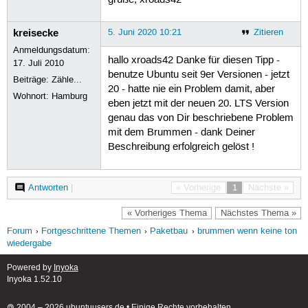
kreisecke
5. Juni 2020 10:21
Zitieren
Anmeldungsdatum:
hallo xroads42 Danke für diesen Tipp -
17. Juli 2010
benutze Ubuntu seit 9er Versionen - jetzt
Beiträge:
Zähle...
20 - hatte nie ein Problem damit, aber
Wohnort: Hamburg
eben jetzt mit der neuen 20. LTS Version
genau das von Dir beschriebene Problem
mit dem Brummen - dank Deiner
Beschreibung erfolgreich gelöst !
Antworten
|
« Vorherige
1
Nächste »
« Vorheriges Thema
Nächstes Thema »
Forum
Fortgeschrittene Themen
Paketbau
brummen wenn keine ton
wiedergabe
Powered by
Inyoka
Inyoka 1.52.10
🄯 2004 – 2026 ubuntuusers.de • Einige Rechte vorbehalten