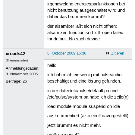
irgendwelche energiesparfunktionen bei
nicht benutzung ausgeschaltet wird und
daher das brummen kommt?
der alsamixer läßt sich nicht öffnen:
alsamixer: function snd_ctl_open failed
for default: No such device
xroads42
6. Oktober 2009 16:36
Zitieren
(Themenstarter)
hallo,
Anmeldungsdatum:
8. November 2005
ich hab mich ein wenig mit pulseaudio
beschäftigt und eine lösung gefunden.
Beiträge:
26
in der datei /etc/pulse/default.pa und
/etc/pulse/system.pa habe ich die zeile(n)
load-module module-suspend-on-idle
auskommentiert (also ein # davorgestellt)
jetzt brummt es nicht mehr.
grüße, xroads42