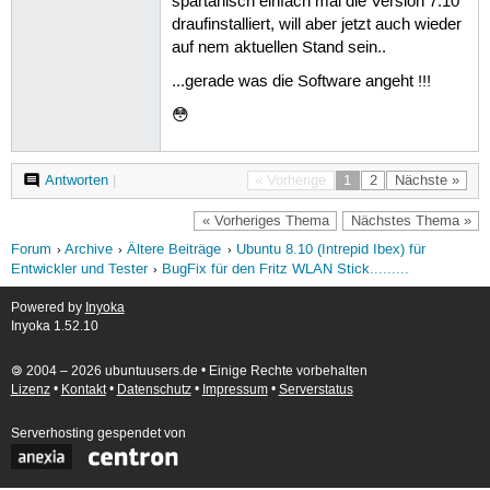
spartanisch einfach mal die Version 7.10
draufinstalliert, will aber jetzt auch wieder
auf nem aktuellen Stand sein..
...gerade was die Software angeht !!!
😳
Antworten
|
« Vorherige
1
2
Nächste »
« Vorheriges Thema
Nächstes Thema »
Forum
Archive
Ältere Beiträge
Ubuntu 8.10 (Intrepid Ibex) für
Entwickler und Tester
BugFix für den Fritz WLAN Stick.........
Powered by
Inyoka
Inyoka 1.52.10
🄯 2004 – 2026 ubuntuusers.de • Einige Rechte vorbehalten
Lizenz
•
Kontakt
•
Datenschutz
•
Impressum
•
Serverstatus
Serverhosting
gespendet von