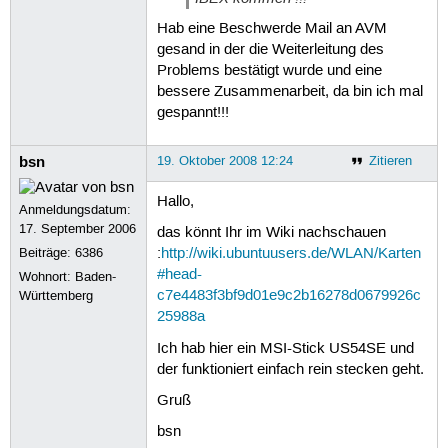
Hab eine Beschwerde Mail an AVM
gesand in der die Weiterleitung des
Problems bestätigt wurde und eine
bessere Zusammenarbeit, da bin ich mal
gespannt!!!
bsn
19. Oktober 2008 12:24
Zitieren
Hallo,
Anmeldungsdatum:
17. September 2006
das könnt Ihr im Wiki nachschauen
Beiträge:
6386
:
http://wiki.ubuntuusers.de/WLAN/Karten
#head-
Wohnort: Baden-
c7e4483f3bf9d01e9c2b16278d0679926c
Württemberg
25988a
Ich hab hier ein MSI-Stick US54SE und
der funktioniert einfach rein stecken geht.
Gruß
bsn