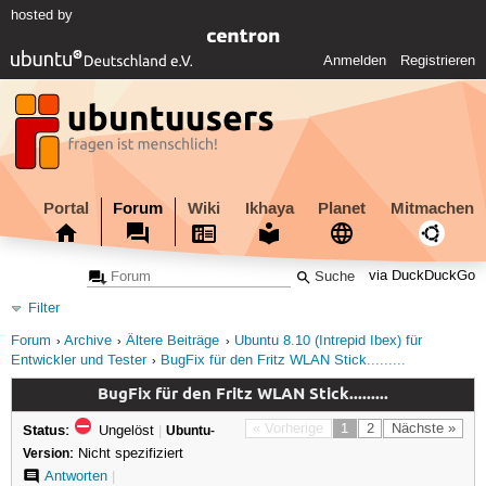
hosted by
Anmelden
Registrieren
Portal
Forum
Wiki
Ikhaya
Planet
Mitmachen
via DuckDuckGo
Filter
Forum
Archive
Ältere Beiträge
Ubuntu 8.10 (Intrepid Ibex) für
Entwickler und Tester
BugFix für den Fritz WLAN Stick.........
BugFix für den Fritz WLAN Stick.........
Status:
« Vorherige
1
2
Nächste »
Ungelöst
|
Ubuntu-
Version:
Nicht spezifiziert
Antworten
|