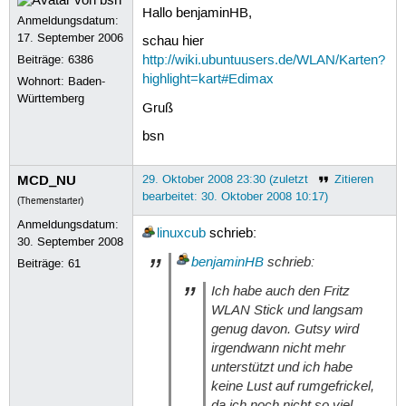
Hallo benjaminHB,
Anmeldungsdatum:
17. September 2006
schau hier
Beiträge:
6386
http://wiki.ubuntuusers.de/WLAN/Karten?
highlight=kart#Edimax
Wohnort: Baden-
Württemberg
Gruß
bsn
MCD_NU
29. Oktober 2008 23:30 (zuletzt
Zitieren
bearbeitet: 30. Oktober 2008 10:17)
(Themenstarter)
Anmeldungsdatum:
linuxcub
schrieb:
30. September 2008
benjaminHB
schrieb:
Beiträge:
61
Ich habe auch den Fritz
WLAN Stick und langsam
genug davon. Gutsy wird
irgendwann nicht mehr
unterstützt und ich habe
keine Lust auf rumgefrickel,
da ich noch nicht so viel