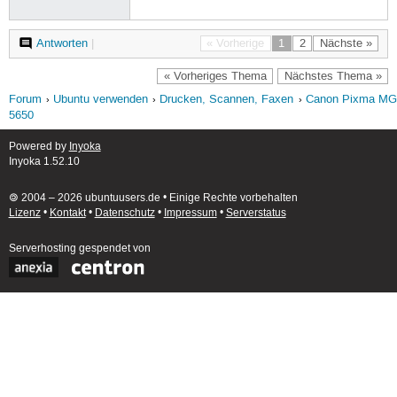
Antworten
|
« Vorherige
1
2
Nächste »
« Vorheriges Thema
Nächstes Thema »
Forum
Ubuntu verwenden
Drucken, Scannen, Faxen
Canon Pixma MG
5650
Powered by
Inyoka
Inyoka 1.52.10
🄯 2004 – 2026 ubuntuusers.de • Einige Rechte vorbehalten
Lizenz
•
Kontakt
•
Datenschutz
•
Impressum
•
Serverstatus
Serverhosting
gespendet von