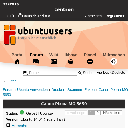
hosted by
Anmelden
Registrieren
Portal
Forum
Wiki
Ikhaya
Planet
Mitmachen
via DuckDuckGo
Filter
Forum
Ubuntu verwenden
Drucken, Scannen, Faxen
Canon Pixma MG
5650
Canon Pixma MG 5650
Status:
« Vorherige
1
2
Nächste »
Gelöst
|
Ubuntu-
Version:
Ubuntu 14.04 (Trusty Tahr)
Antworten
|