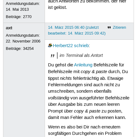
auch Antworten zu bekommen. der hier
Anmeldungsdatum:
ist gelöst.
14. Mai 2013
Beiträge:
2770
axt
14. März 2015 06:40 (zuletzt
Zitieren
bearbeitet: 14. März 2015 09:42)
Anmeldungsdatum:
22. November 2006
Herbert22
schrieb
:
Beiträge:
34254
im Terminal als Antort
Du gehst die
Anleitung
Befehlszeile für
copy & paste
Befehlszeile mit
durch, Du
nichts
tippst
fehlerträchtig ab. Etwaige
Fehlermeldungen sind auch nicht zu
umschreiben, sondern ebenfalls
vollständig
von ausgeführter Befehlszeile
über Ausgabe bis zum neuen leeren
copy & paste
Prompt über
zu posten,
damit man Fehler auch erkennen kann.
Wenn es also bei Dir nach erneutem
sorgfältigen Durchgehen ein Problem