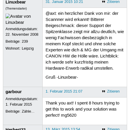
Linuxbear
31. Januar 2015 10:21
Zitieren
(Themenstarter)
@axt: ein herzlicher Dank von mir: der
Scannner wird erkannt! Bitterer
Beigeschmack: dieser Support der
Anmeldungsdatum:
Spitzenklasse zeigt mir allzu deutlich, wie
22. November 2008
wenig Fachwissen diesbezüglich in
Beiträge:
239
meinem Kopf steckt und ohne solche
Wohnort: Leipzig
Experten wie dich & MG der Umgang mit
CANON HW die Hölle wäre. Lichtblick:
ich werde sehr kurzfristig meinen
Hardware-Erwerb radikal umstellen.
Gruß -Linuxbear-
garbour
1. Februar 2015 21:07
Zitieren
Anmeldungsdatum:
Thank you axt! I spent 8 hours trying to
1. Februar 2015
get this to work and your solution was
Beiträge:
Zähle...
perfect! mg5620
Herbert22
13. März 2015 13:54
Zitieren