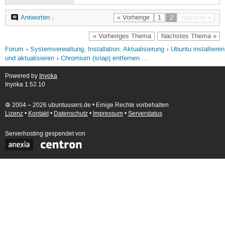
Antworten
|
« Vorherige
1
2
Nächste »
« Vorheriges Thema
Nächstes Thema »
Forum
Systemverwaltung, Installation, Aktualisierung
Ubuntu installieren
und aktualisieren
Chromium (snap) entfernen ...
Powered by
Inyoka
Inyoka 1.52.10
🄯 2004 – 2026 ubuntuusers.de • Einige Rechte vorbehalten
Lizenz
•
Kontakt
•
Datenschutz
•
Impressum
•
Serverstatus
Serverhosting
gespendet von