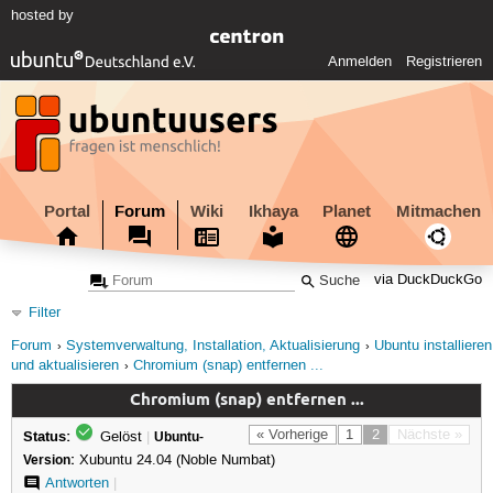
hosted by
Anmelden
Registrieren
Portal
Forum
Wiki
Ikhaya
Planet
Mitmachen
via DuckDuckGo
Filter
Forum
Systemverwaltung, Installation, Aktualisierung
Ubuntu installieren
und aktualisieren
Chromium (snap) entfernen ...
Chromium (snap) entfernen ...
Status:
« Vorherige
1
2
Nächste »
Gelöst
|
Ubuntu-
Version:
Xubuntu 24.04 (Noble Numbat)
Antworten
|