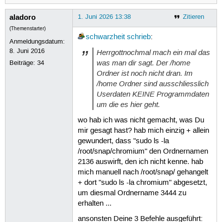
aladoro
1. Juni 2026 13:38
Zitieren
(Themenstarter)
schwarzheit
schrieb
:
Anmeldungsdatum:
8. Juni 2016
Herrgottnochmal mach ein mal das
was man dir sagt. Der /home
Beiträge:
34
Ordner ist noch nicht dran. Im
/home Ordner sind ausschliesslich
Userdaten KEINE Programmdaten
um die es hier geht.
wo hab ich was nicht gemacht, was Du
mir gesagt hast? hab mich einzig + allein
gewundert, dass "sudo ls -la
/root/snap/chromium" den Ordnernamen
2136 auswirft, den ich nicht kenne. hab
mich manuell nach /root/snap/ gehangelt
+ dort "sudo ls -la chromium" abgesetzt,
um diesmal Ordnername 3444 zu
erhalten ...
ansonsten Deine 3 Befehle ausgeführt: