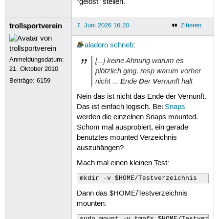
"gelöst" stellen.
trollsportverein
7. Juni 2026 16:20
Zitieren
aladoro
schrieb
:
Anmeldungsdatum:
[...] keine Ahnung warum es
21. Oktober 2010
plötzlich ging, resp warum vorher
nicht ...
E
nde
D
er
V
ernunft halt
Beiträge:
6159
Nein das ist nicht das Ende der Vernunft.
Das ist einfach logisch. Bei
Snaps
werden die einzelnen Snaps mounted.
Schom mal ausprobiert, ein gerade
benutztes mounted Verzeichnis
auszuhängen?
Mach mal einen kleinen Test:
mkdir -v $HOME/Testverzeichnis
Dann das $HOME/Testverzeichnis
mounten:
sudo mount -v tmpfs $HOME/Testverze