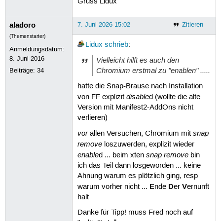
Gruss Lidux
aladoro
7. Juni 2026 15:02
Zitieren
(Themenstarter)
Lidux
schrieb
:
Anmeldungsdatum:
8. Juni 2016
Vielleicht hilft es auch den
Chromium erstmal zu "enablen" .....
Beiträge:
34
hatte die Snap-Brause nach Installation
disable
von FF explizit
d (wollte die alte
Version mit Manifest2-AddOns nicht
verlieren)
vor
snap
allen Versuchen, Chromium mit
remove
loszuwerden, explizit wieder
enable
snap remove
d ... beim xten
bin
ich das Teil dann losgeworden ... keine
Ahnung warum es plötzlich ging, resp
E
D
V
warum vorher nicht ...
nde
er
ernunft
halt
Danke für Tipp! muss Fred noch auf