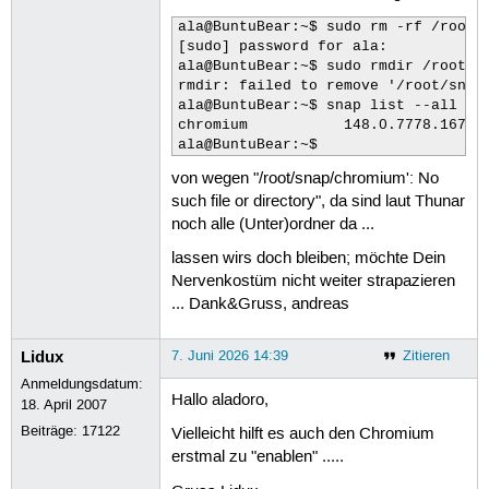
ala@BuntuBear:~$ sudo rm -rf /root/s
[sudo] password for ala: 

ala@BuntuBear:~$ sudo rmdir /root/sn
rmdir: failed to remove '/root/snap/
ala@BuntuBear:~$ snap list --all | g
chromium           148.0.7778.167   
ala@BuntuBear:~$
von wegen "/root/snap/chromium': No
such file or directory", da sind laut Thunar
noch alle (Unter)ordner da ...
lassen wirs doch bleiben; möchte Dein
Nervenkostüm nicht weiter strapazieren
... Dank&Gruss, andreas
Lidux
7. Juni 2026 14:39
Zitieren
Anmeldungsdatum:
Hallo aladoro,
18. April 2007
Beiträge:
17122
Vielleicht hilft es auch den Chromium
erstmal zu "enablen" .....