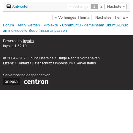
Antworten
|
« Vorherige
1
2
Nächste »
« Vorheriges Thema
Nächstes Thema »
Forum
Aktiv werden
Projekte
Communtu - gemeinsam Ubuntu-Linux
an individuelle Bedürfnisse anpassen
Powered by
Inyoka
Inyoka 1.52.10
🄯 2004 – 2026 ubuntuusers.de • Einige Rechte vorbehalten
Lizenz
•
Kontakt
•
Datenschutz
•
Impressum
•
Serverstatus
Serverhosting
gespendet von