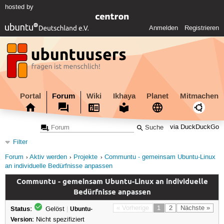
hosted by
Anmelden
Registrieren
Portal
Forum
Wiki
Ikhaya
Planet
Mitmachen
via DuckDuckGo
Filter
Forum
Aktiv werden
Projekte
Communtu - gemeinsam Ubuntu-Linux
an individuelle Bedürfnisse anpassen
Communtu - gemeinsam Ubuntu-Linux an individuelle
Bedürfnisse anpassen
Status:
« Vorherige
1
2
Nächste »
Gelöst
|
Ubuntu-
Version:
Nicht spezifiziert