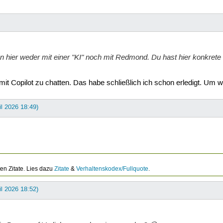
en hier weder mit einer "KI" noch mit Redmond.
Du
hast hier konkrete
t Copilot zu chatten. Das habe schließlich ich schon erledigt. Um wel
il 2026 18:49)
ten Zitate. Lies dazu
Zitate
&
Verhaltenskodex/Fullquote
.
il 2026 18:52)