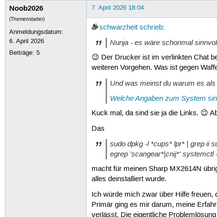
Noob2026
7. April 2026 18:04
(Themenstarter)
schwarzheit
schrieb
:
Anmeldungsdatum:
6. April 2026
Nunja - es wäre schonmal sinnvo
Beiträge:
5
😉 Der Drucker ist im verlinkten Chat b
weiteren Vorgehen. Was ist gegen Waffe
Und was meinst du warum es als 
Welche Angaben zum System sind
Kuck mal, da sind sie ja die Links. 😉 Ab
Das
sudo dpkg -l *cups* lpr* | grep ii 
egrep 'scangear*|cnij*' systemctl -
macht für meinen Sharp MX2614N übrige
alles deinstalliert wurde.
Ich würde mich zwar über Hilfe freuen, d
Primär ging es mir darum, meine Erfahr
verlässt. Die eigentliche Problemlösung 