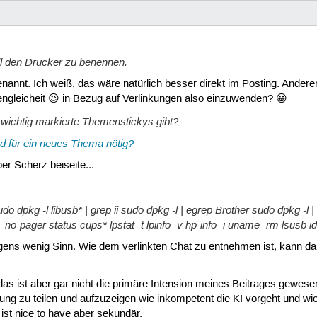
ll den Drucker zu benennen.
enannt. Ich weiß, das wäre natürlich besser direkt im Posting. Ander
ngleicheit 😉 in Bezug auf Verlinkungen also einzuwenden? 😀
wichtig markierte Themenstickys gibt?
 für ein neues Thema nötig?
er Scherz beiseite...
sudo dpkg -l libusb* | grep ii sudo dpkg -l | egrep Brother sudo dpkg -l 
-no-pager status cups* lpstat -t lpinfo -v hp-info -i uname -rm lsusb id 
ns wenig Sinn. Wie dem verlinkten Chat zu entnehmen ist, kann da
as ist aber gar nicht die primäre Intension meines Beitrages gewesen.
ung zu teilen und aufzuzeigen wie inkompetent die KI vorgeht und w
ist nice to have aber sekundär.