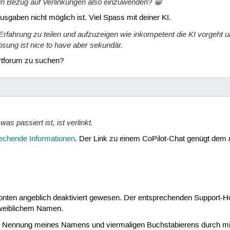
 in Bezug auf Verlinkungen also einzuwenden? 😀
Ausgaben nicht möglich ist. Viel Spass mit deiner KI.
Erfahrung zu teilen und aufzuzeigen wie inkompetent die KI vorgeht
ösung ist nice to have aber sekundär.
rtforum zu suchen?
 passiert ist, ist verlinkt.
echende Informationen
. Der Link zu einem CoPilot-Chat genügt dem
en angeblich deaktiviert gewesen. Der entsprechenden Support-Hotline
 weiblichem Namen.
r Nennung meines Namens und viermaligen Buchstabierens durch mic