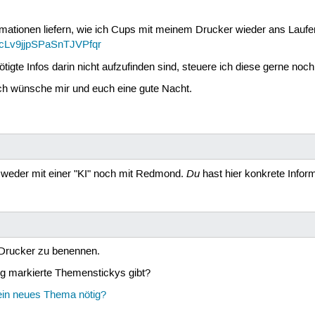
ormationen liefern, wie ich Cups mit meinem Drucker wieder ans Laufe
pGcLv9jjpSPaSnTJVPfqr
tigte Infos darin nicht aufzufinden sind, steuere ich diese gerne noch
ch wünsche mir und euch eine gute Nacht.
Du
r weder mit einer "KI" noch mit Redmond.
hast hier konkrete Infor
 Drucker zu benennen.
g markierte Themenstickys gibt?
in neues Thema nötig?