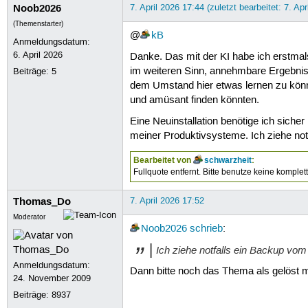
Noob2026
7. April 2026 17:44 (zuletzt bearbeitet: 7. Apr
(Themenstarter)
@
kB
Anmeldungsdatum:
6. April 2026
Danke. Das mit der KI habe ich erstmals
im weiteren Sinn, annehmbare Ergebnis
Beiträge:
5
dem Umstand hier etwas lernen zu können
und amüsant finden könnten.
Eine Neuinstallation benötige ich siche
meiner Produktivsysteme. Ich ziehe not
Bearbeitet von
schwarzheit
:
Fullquote entfernt. Bitte benutze keine komplet
Thomas_Do
7. April 2026 17:52
Moderator
Noob2026
schrieb
:
Ich ziehe notfalls ein Backup vom
Anmeldungsdatum:
Dann bitte noch das Thema als gelöst m
24. November 2009
Beiträge:
8937