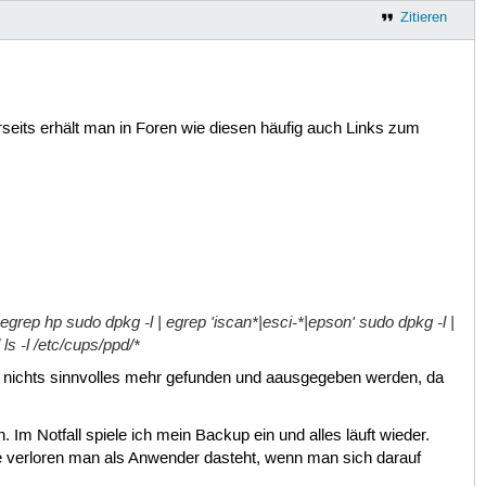
Zitieren
erseits erhält man in Foren wie diesen häufig auch Links zum
| egrep hp sudo dpkg -l | egrep 'iscan*|esci-*|epson' sudo dpkg -l |
ls -l /etc/cups/ppd/*
 nichts sinnvolles mehr gefunden und aausgegeben werden, da
 Im Notfall spiele ich mein Backup ein und alles läuft wieder.
ie verloren man als Anwender dasteht, wenn man sich darauf