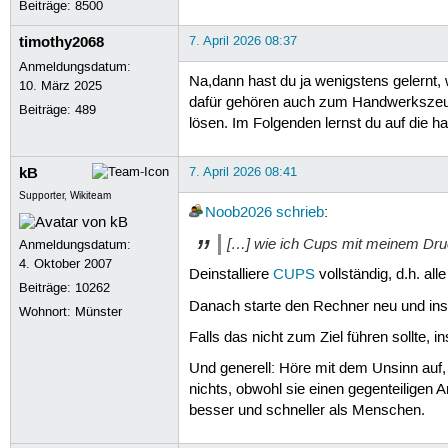
Beiträge:
8500
timothy2068
7. April 2026 08:37
Anmeldungsdatum:
Na,dann hast du ja wenigstens gelernt, 
10. März 2025
dafür gehören auch zum Handwerkszeug m
Beiträge:
489
lösen. Im Folgenden lernst du auf die h
kB
7. April 2026 08:41
Supporter, Wikiteam
Noob2026
schrieb
:
[…] wie ich Cups mit meinem Dru
Anmeldungsdatum:
4. Oktober 2007
Deinstalliere
CUPS
vollständig, d.h. a
Beiträge:
10262
Danach starte den Rechner neu und insta
Wohnort: Münster
Falls das nicht zum Ziel führen sollte, 
Und generell: Höre mit dem Unsinn auf, 
nichts, obwohl sie einen gegenteiligen
besser und schneller als Menschen.