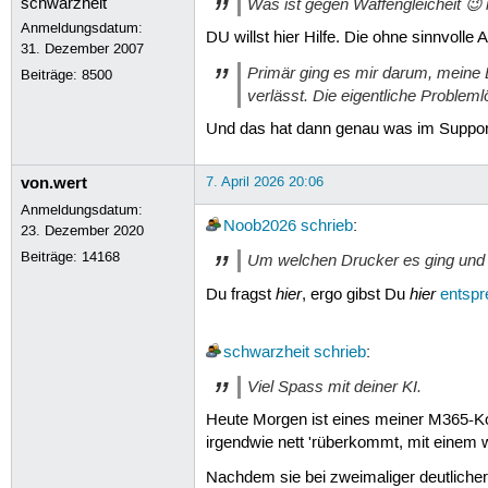
Was ist gegen Waffengleicheit 😉
Anmeldungsdatum:
DU willst hier Hilfe. Die ohne sinnvolle 
31. Dezember 2007
Primär ging es mir darum, meine 
Beiträge:
8500
verlässt. Die eigentliche Probleml
Und das hat dann genau was im Suppo
von.wert
7. April 2026 20:06
Anmeldungsdatum:
Noob2026
schrieb
:
23. Dezember 2020
Beiträge:
14168
Um welchen Drucker es ging und was
hier
hier
Du fragst
, ergo gibst Du
entspr
schwarzheit
schrieb
:
Viel Spass mit deiner KI.
Heute Morgen ist eines meiner M365-Kont
irgendwie nett 'rüberkommt, mit einem
Nachdem sie bei zweimaliger deutliche