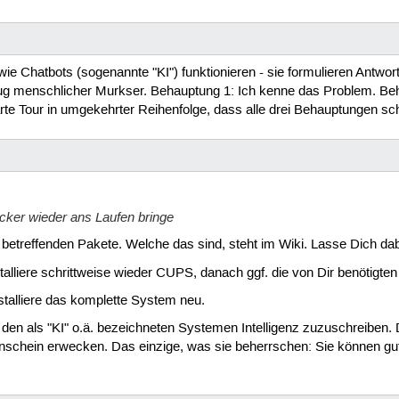
wie Chatbots (sogenannte "KI") funktionieren - sie formulieren Antwo
enschlicher Murkser. Behauptung 1: Ich kenne das Problem. Behaupt
arte Tour in umgekehrter Reihenfolge, dass alle drei Behauptungen sch
cker wieder ans Laufen bringe
lle betreffenden Pakete. Welche das sind, steht im Wiki. Lasse Dich
lliere schrittweise wieder CUPS, danach ggf. die von Dir benötigten
installiere das komplette System neu.
den als "KI" o.ä. bezeichneten Systemen Intelligenz zuzuschreiben. D
 Anschein erwecken. Das einzige, was sie beherrschen: Sie können 