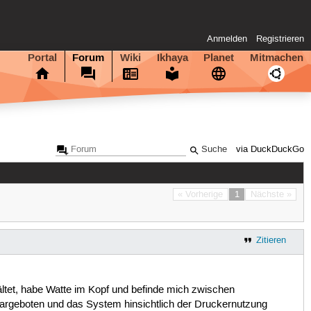
Anmelden
Registrieren
Portal
Forum
Wiki
Ikhaya
Planet
Mitmachen
via DuckDuckGo
« Vorherige
1
Nächste »
Zitieren
ltet, habe Watte im Kopf und befinde mich zwischen
dargeboten und das System hinsichtlich der Druckernutzung