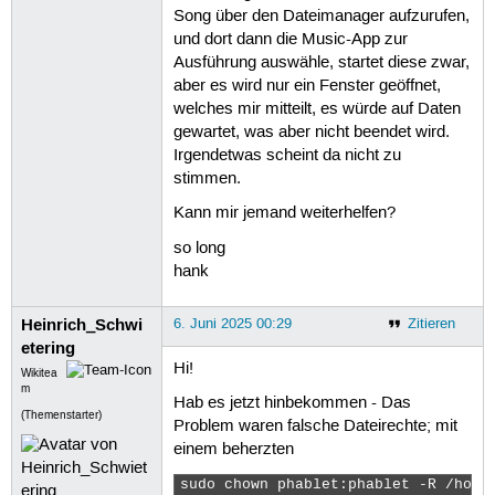
Song über den Dateimanager aufzurufen,
und dort dann die Music-App zur
Ausführung auswähle, startet diese zwar,
aber es wird nur ein Fenster geöffnet,
welches mir mitteilt, es würde auf Daten
gewartet, was aber nicht beendet wird.
Irgendetwas scheint da nicht zu
stimmen.
Kann mir jemand weiterhelfen?
so long
hank
Heinrich_Schwi
6. Juni 2025 00:29
Zitieren
etering
Hi!
Wikitea
m
Hab es jetzt hinbekommen - Das
(Themenstarter)
Problem waren falsche Dateirechte; mit
einem beherzten
sudo chown phablet:phablet -R /home