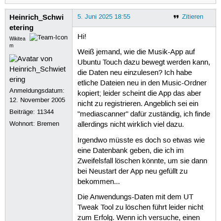
Heinrich_Schwi
5. Juni 2025 18:55
Zitieren
etering
Hi!
Wikitea
m
Weiß jemand, wie die Musik-App auf
Ubuntu Touch dazu bewegt werden kann,
die Daten neu einzulesen? Ich habe
etliche Dateien neu in den Music-Ordner
Anmeldungsdatum:
kopiert; leider scheint die App das aber
12. November 2005
nicht zu registrieren. Angeblich sei ein
Beiträge:
11344
"mediascanner" dafür zuständig, ich finde
Wohnort: Bremen
allerdings nicht wirklich viel dazu.
Irgendwo müsste es doch so etwas wie
eine Datenbank geben, die ich im
Zweifelsfall löschen könnte, um sie dann
bei Neustart der App neu gefüllt zu
bekommen...
Die Anwendungs-Daten mit dem UT
Tweak Tool zu löschen führt leider nicht
zum Erfolg. Wenn ich versuche, einen