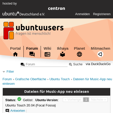
hosted by
Anmelden
Registrieren
Portal
Forum
Wiki
Ikhaya
Planet
Mitmachen
via DuckDuckGo
Filter
Forum
Grafische Oberfläche
Ubuntu Touch
Dateien für Music-App neu
einlesen
Dateien für Music-App neu einlesen
Status:
« Vorherige
1
Nächste »
Gelöst
|
Ubuntu-Version:
Ubuntu Touch 20.04 (Focal Fossa)
Antworten
|