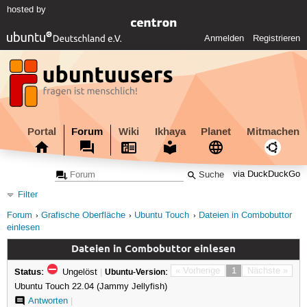
hosted by
Anmelden
Registrieren
Portal
Forum
Wiki
Ikhaya
Planet
Mitmachen
via DuckDuckGo
Filter
Forum
Grafische Oberfläche
Ubuntu Touch
Dateien in Combobuttor
einlesen
Dateien in Combobuttor einlesen
Status:
« Vorherige
1
Nächste »
Ungelöst
|
Ubuntu-Version:
Ubuntu Touch 22.04 (Jammy Jellyfish)
Antworten
|