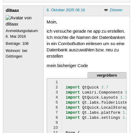
dl8aax
8. Oktober 2025 06:16
Zitieren
Moin,
Anmeldungsdatum:
ich versuche gerade ne app zu erstellen.
6. Mai 2016
Ich möchte die Namen der Datenbanken
Beiträge:
108
in ein ComboButton einlesen um so eine
Datenbank auszuwählen bzw. neu zu
Wohnort: bei
erstellen
Göttingen
mein bisheriger Code
vergrößern
  1
  2
import
QtQuick
2.7
  3
import
Lomiri
.
Components
1.3
  4
import
QtQuick
.
Layouts
1.3
  5
import
Qt
.
labs
.
folderlistmod
  6
import
QtQuick
.
LocalStorage
  7
import
Qt
.
labs
.
platform
1.1
  8
import
Qt
.
labs
.
settings
1.0
  9
 10
 11
Page
{