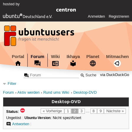
hosted by
Anmelden
Registrieren
Portal
Forum
Wiki
Ikhaya
Planet
Mitmachen
via DuckDuckGo
Filter
Forum
Aktiv werden
Rund ums Wiki
Desktop-DVD
Desktop-DVD
Status:
« Vorherige
1
2
3
…
8
9
Nächste »
Ungelöst
|
Ubuntu-Version:
Nicht spezifiziert
Antworten
|