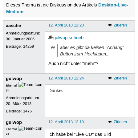
Desktop-Live-
Dieses Thema ist die Diskussion des Artikels
Medium
.
aasche
12. April 2013 12:20
Zitieren
Anmeldungsdatum:
gulwop
schrieb
:
30. Januar 2006
Beiträge:
14259
aber es gibt da keinen "Anhang"-
Button zum Hochladen...
Auch nicht unter "mehr"?
gulwop
12. April 2013 12:24
Zitieren
Ehemali
ge
Danke.
Anmeldungsdatum:
20. März 2013
Beiträge:
1475
gulwop
12. April 2013 13:10
Zitieren
Ehemali
ge
Ich habe bei "Live-CD" das Bild