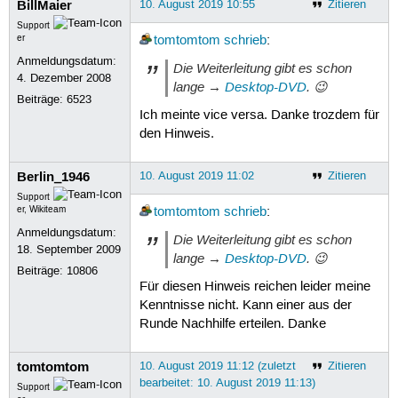
BillMaier
10. August 2019 10:55
Zitieren
Support
er
tomtomtom
schrieb
:
Anmeldungsdatum:
Die Weiterleitung gibt es schon
4. Dezember 2008
lange →
Desktop-DVD
. 😉
Beiträge:
6523
Ich meinte vice versa. Danke trozdem für
den Hinweis.
Berlin_1946
10. August 2019 11:02
Zitieren
Support
er, Wikiteam
tomtomtom
schrieb
:
Anmeldungsdatum:
Die Weiterleitung gibt es schon
18. September 2009
lange →
Desktop-DVD
. 😉
Beiträge:
10806
Für diesen Hinweis reichen leider meine
Kenntnisse nicht. Kann einer aus der
Runde Nachhilfe erteilen. Danke
tomtomtom
10. August 2019 11:12 (zuletzt
Zitieren
bearbeitet: 10. August 2019 11:13)
Support