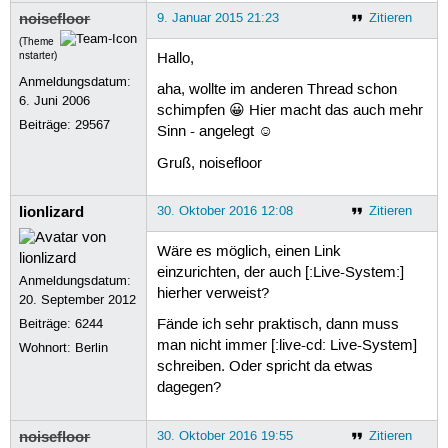
noisefloor
9. Januar 2015 21:23
Zitieren
(Theme
nstarter)
Hallo,
Anmeldungsdatum:
aha, wollte im anderen Thread schon
6. Juni 2006
schimpfen 😀 Hier macht das auch mehr
Beiträge:
29567
Sinn - angelegt ☺
Gruß, noisefloor
lionlizard
30. Oktober 2016 12:08
Zitieren
Wäre es möglich, einen Link
einzurichten, der auch [:Live-System:]
Anmeldungsdatum:
hierher verweist?
20. September 2012
Beiträge:
6244
Fände ich sehr praktisch, dann muss
man nicht immer [:live-cd: Live-System]
Wohnort: Berlin
schreiben. Oder spricht da etwas
dagegen?
noisefloor
30. Oktober 2016 19:55
Zitieren