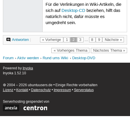
Für die Verlinkungen in Wiki-Artikeln, die
sich auf
Desktop-CD
beziehen, hilft das
natürlich nicht, dafür müsste es
umgedreht sein.
Antworten
|
« Vorherige
1
2
3
…
8
9
Nächste »
« Vorheriges Thema
Nächstes Thema »
Forum
Aktiv werden
Rund ums Wiki
Desktop-DVD
Powered by
Inyoka
Inyoka 1.52.10
🄯 2004 – 2026 ubuntuusers.de • Einige Rechte vorbehalten
Lizenz
•
Kontakt
•
Datenschutz
•
Impressum
•
Serverstatus
Serverhosting
gespendet von