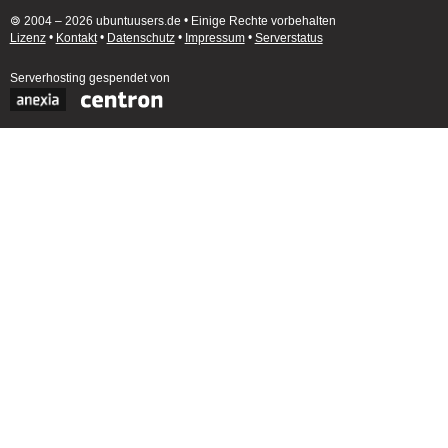
🄯 2004 – 2026 ubuntuusers.de • Einige Rechte vorbehalten
Lizenz
•
Kontakt
•
Datenschutz
•
Impressum
•
Serverstatus
Serverhosting
gespendet von