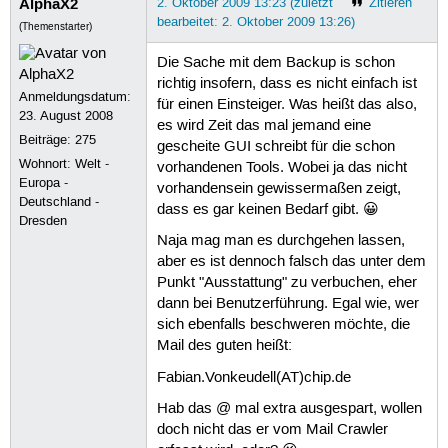
AlphaX2
2. Oktober 2009 13:23 (zuletzt
Zitieren
bearbeitet: 2. Oktober 2009 13:26)
(Themenstarter)
Die Sache mit dem Backup is schon
richtig insofern, dass es nicht einfach ist
Anmeldungsdatum:
für einen Einsteiger. Was heißt das also,
23. August 2008
es wird Zeit das mal jemand eine
Beiträge:
275
gescheite GUI schreibt für die schon
Wohnort: Welt -
vorhandenen Tools. Wobei ja das nicht
Europa -
vorhandensein gewissermaßen zeigt,
Deutschland -
dass es gar keinen Bedarf gibt. 😀
Dresden
Naja mag man es durchgehen lassen,
aber es ist dennoch falsch das unter dem
Punkt "Ausstattung" zu verbuchen, eher
dann bei Benutzerführung. Egal wie, wer
sich ebenfalls beschweren möchte, die
Mail des guten heißt:
Fabian.Vonkeudell(AT)chip.de
Hab das @ mal extra ausgespart, wollen
doch nicht das er vom Mail Crawler