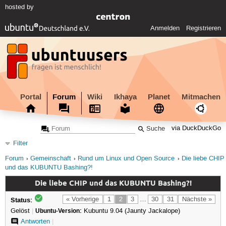
hosted by
Anmelden
Registrieren
Portal
Forum
Wiki
Ikhaya
Planet
Mitmachen
via DuckDuckGo
Filter
Forum
Gemeinschaft
Rund um Linux und Open Source
Die liebe CHIP
und das KUBUNTU Bashing?!
Die liebe CHIP und das KUBUNTU Bashing?!
Status:
« Vorherige
1
2
3
…
30
31
Nächste »
Gelöst
|
Ubuntu-Version:
Kubuntu 9.04 (Jaunty Jackalope)
Antworten
|