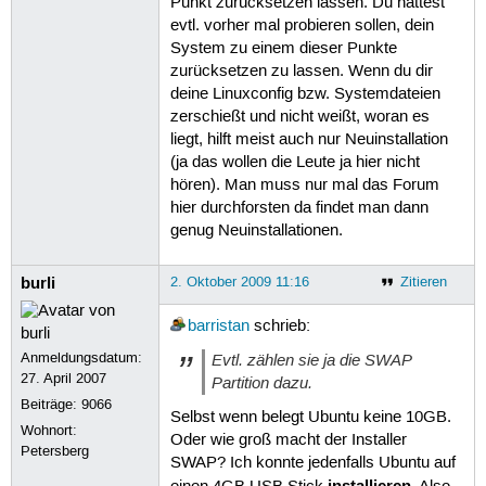
Punkt zurücksetzen lassen. Du hättest
evtl. vorher mal probieren sollen, dein
System zu einem dieser Punkte
zurücksetzen zu lassen. Wenn du dir
deine Linuxconfig bzw. Systemdateien
zerschießt und nicht weißt, woran es
liegt, hilft meist auch nur Neuinstallation
(ja das wollen die Leute ja hier nicht
hören). Man muss nur mal das Forum
hier durchforsten da findet man dann
genug Neuinstallationen.
burli
2. Oktober 2009 11:16
Zitieren
barristan
schrieb:
Anmeldungsdatum:
Evtl. zählen sie ja die SWAP
27. April 2007
Partition dazu.
Beiträge:
9066
Selbst wenn belegt Ubuntu keine 10GB.
Wohnort:
Oder wie groß macht der Installer
Petersberg
SWAP? Ich konnte jedenfalls Ubuntu auf
installieren