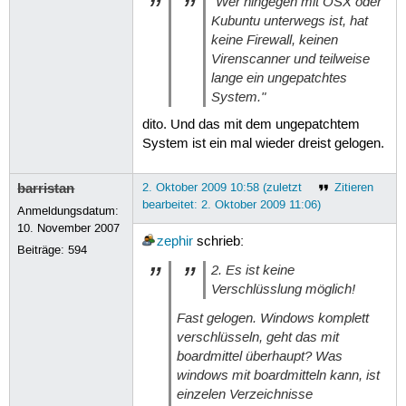
"Wer hingegen mit OSX oder
Kubuntu unterwegs ist, hat
keine Firewall, keinen
Virenscanner und teilweise
lange ein ungepatchtes
System."
dito. Und das mit dem ungepatchtem
System ist ein mal wieder dreist gelogen.
barristan
2. Oktober 2009 10:58 (zuletzt
Zitieren
bearbeitet: 2. Oktober 2009 11:06)
Anmeldungsdatum:
10. November 2007
zephir
schrieb:
Beiträge:
594
2. Es ist keine
Verschlüsslung möglich!
Fast gelogen. Windows komplett
verschlüsseln, geht das mit
boardmittel überhaupt? Was
windows mit boardmitteln kann, ist
einzelen Verzeichnisse