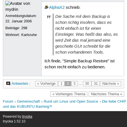
AlphaX2
schrieb:
Anmeldungsdatum:
Die Sache mit dem Backup is
22. Januar 2006
schon richtig insofern, dass es
nicht einfach ist für einen
Beiträge:
298
Einsteiger. Was heißt das also, es
Wohnort: Karlsruhe
wird Zeit das mal jemand eine
gescheite GUI schreibt für die
schon vorhandenen Tools.
Ich finde, "Simple Backup Restore" ist
schon recht einfach zu bedienen.
Antworten
|
« Vorherige
1
2
3
…
30
31
Nächste »
« Vorheriges Thema
Nächstes Thema »
Forum
Gemeinschaft
Rund um Linux und Open Source
Die liebe CHIP
und das KUBUNTU Bashing?!
Powered by
Inyoka
Inyoka 1.52.10