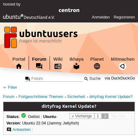
hosted by
Anmelden
Registrieren
Portal
Forum
Wiki
Ikhaya
Planet
Mitmachen
via DuckDuckGo
Filter
Forum
Fortgeschrittene Themen
Sicherheit
dirtyfrag Kernel Update?
dirtyfrag Kernel Update?
Status:
« Vorherige
1
2
Nächste »
Gelöst
|
Ubuntu-
Version:
Ubuntu 22.04 (Jammy Jellyfish)
Antworten
|