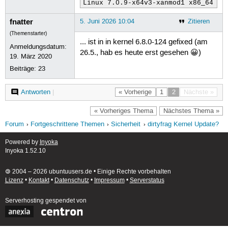
Linux 7.0.9-x64v3-xanmod1 x86_64
fnatter
5. Juni 2026 10:04
Zitieren
(Themenstarter)
... ist in in kernel 6.8.0-124 gefixed (am
Anmeldungsdatum:
26.5., hab es heute erst gesehen 😀)
19. März 2020
Beiträge:
23
Antworten
|
« Vorherige
1
2
Nächste »
« Vorheriges Thema
Nächstes Thema »
Forum
Fortgeschrittene Themen
Sicherheit
dirtyfrag Kernel Update?
Powered by
Inyoka
Inyoka 1.52.10
🄯 2004 – 2026 ubuntuusers.de • Einige Rechte vorbehalten
Lizenz
•
Kontakt
•
Datenschutz
•
Impressum
•
Serverstatus
Serverhosting
gespendet von