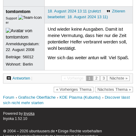
tomtomtom
18. August 2024 13:11 (zuletzt
Zitieren
bearbeitet: 18. August 2024 13:11)
Support
er
Und wieder keine Ausgaben. Damit ist
meine Vermutung, dass hier nur die Zeit
potentieller Helfer verbrannt werden soll,
Anmeldungsdatum:
wohl bestätigt.
22. August 2008
Beiträge:
56012
Wer sich das weiter antun will: Viel Spaß.
Wohnort: Berlin
Antworten
|
« Vorherige
1
2
3
Nächste »
« Vorheriges Thema
Nächstes Thema »
Forum
Grafische Oberfläche
KDE Plasma (Kubuntu)
Discover lässt
sich nicht mehr starten
Powered by
Inyoka
Inyoka 1.52.10
🄯 2004 – 2026 ubuntuusers.de • Einige Rechte vorbehalten