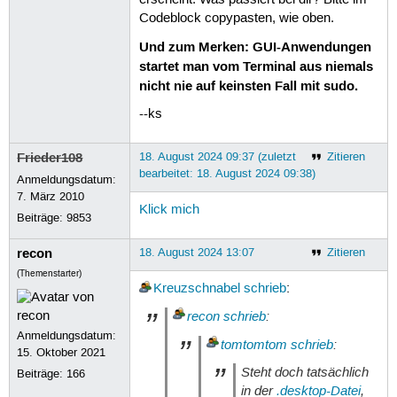
erscheint. Was passiert bei dir? Bitte im
Codeblock copypasten, wie oben.
Und zum Merken: GUI-Anwendungen
startet man vom Terminal aus niemals
nicht nie auf keinsten Fall mit sudo.
--ks
Frieder108
18. August 2024 09:37 (zuletzt
Zitieren
bearbeitet: 18. August 2024 09:38)
Anmeldungsdatum:
7. März 2010
Klick mich
Beiträge:
9853
recon
18. August 2024 13:07
Zitieren
(Themenstarter)
Kreuzschnabel
schrieb
:
recon
schrieb
:
Anmeldungsdatum:
tomtomtom
schrieb
:
15. Oktober 2021
Steht doch tatsächlich
Beiträge:
166
in der
.desktop-Datei
,