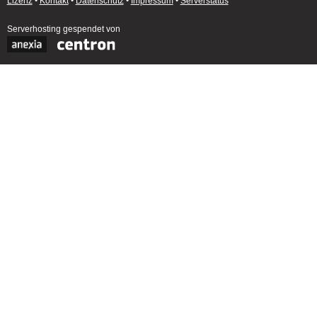
Lizenz
•
Kontakt
•
Datenschutz
•
Impressum
•
Serverstatus
Serverhosting
gespendet von