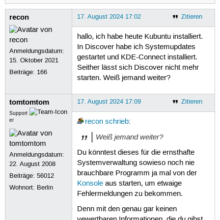
recon
17. August 2024 17:02
Zitieren
hallo, ich habe heute Kubuntu installiert.
In Discover habe ich Systemupdates
Anmeldungsdatum:
gestartet und KDE-Connect installiert.
15. Oktober 2021
Seither lässt sich Discover nicht mehr
Beiträge:
166
starten. Weiß jemand weiter?
tomtomtom
17. August 2024 17:09
Zitieren
Support
er
recon
schrieb
:
Weiß jemand weiter?
Du könntest dieses für die ernsthafte
Anmeldungsdatum:
Systemverwaltung sowieso noch nie
22. August 2008
brauchbare Programm ja mal von der
Beiträge:
56012
Konsole
aus starten, um etwaige
Wohnort: Berlin
Fehlermeldungen zu bekommen.
Denn mit den genau gar keinen
vewertbaren Informationen, die du gibst,