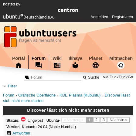
hosted by
Anmelden
Registrieren
Portal
Forum
Wiki
Ikhaya
Planet
Mitmachen
via DuckDuckGo
Filter
Forum
Grafische Oberfläche
KDE Plasma (Kubuntu)
Discover lässt
sich nicht mehr starten
Discover lässt sich nicht mehr starten
Status:
« Vorherige
1
2
3
Nächste »
Ungelöst
|
Ubuntu-
Version:
Kubuntu 24.04 (Noble Numbat)
Antworten
|