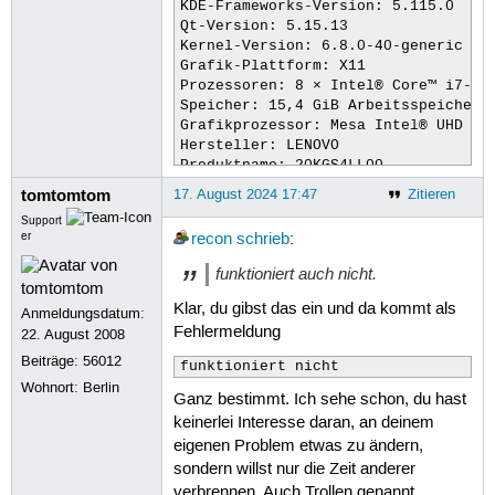
KDE-Frameworks-Version: 5.115.0

Qt-Version: 5.15.13

Kernel-Version: 6.8.0-40-generic (64
Grafik-Plattform: X11

Prozessoren: 8 × Intel® Core™ i7-855
Speicher: 15,4 GiB Arbeitsspeicher

Grafikprozessor: Mesa Intel® UHD Gra
Hersteller: LENOVO

Produktname: 20KGS4LL00

Systemversion: ThinkPad X1 Carbon 6
tomtomtom
17. August 2024 17:47
Zitieren
Support
er
recon
schrieb
:
funktioniert auch nicht.
Klar, du gibst das ein und da kommt als
Anmeldungsdatum:
Fehlermeldung
22. August 2008
Beiträge:
56012
funktioniert nicht
Wohnort: Berlin
Ganz bestimmt. Ich sehe schon, du hast
keinerlei Interesse daran, an deinem
eigenen Problem etwas zu ändern,
sondern willst nur die Zeit anderer
verbrennen. Auch Trollen genannt.