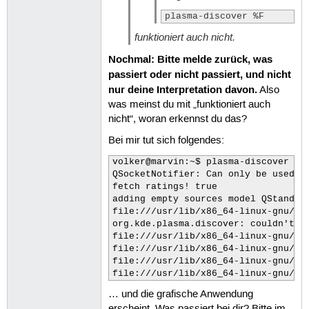
plasma-discover %F
funktioniert auch nicht.
Nochmal: Bitte melde zurück, was
passiert oder nicht passiert, und nicht
nur deine Interpretation davon.
Also
was meinst du mit „funktioniert auch
nicht“, woran erkennst du das?
Bei mir tut sich folgendes:
volker@marvin:~$ plasma-discover

QSocketNotifier: Can only be used wi
fetch ratings! true

adding empty sources model QStandard
file:///usr/lib/x86_64-linux-gnu/qt
org.kde.plasma.discover: couldn't o
file:///usr/lib/x86_64-linux-gnu/qt
file:///usr/lib/x86_64-linux-gnu/qt
file:///usr/lib/x86_64-linux-gnu/qt
file:///usr/lib/x86_64-linux-gnu/qt
… und die grafische Anwendung