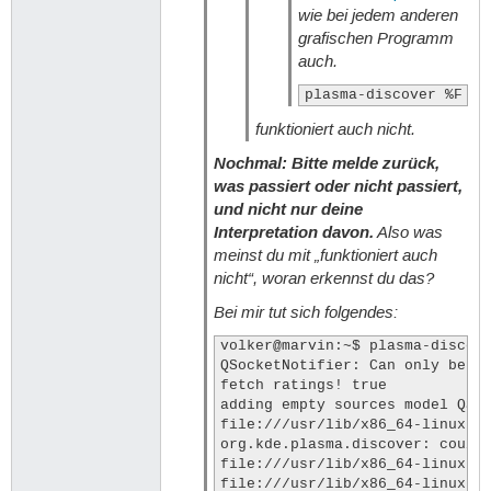
wie bei jedem anderen
grafischen Programm
auch.
plasma-discover %F
funktioniert auch nicht.
Nochmal: Bitte melde zurück,
was passiert oder nicht passiert,
und nicht nur deine
Interpretation davon.
Also was
meinst du mit „funktioniert auch
nicht“, woran erkennst du das?
Bei mir tut sich folgendes:
volker@marvin:~$ plasma-discove
QSocketNotifier: Can only be us
fetch ratings! true

adding empty sources model QSta
file:///usr/lib/x86_64-linux-gn
org.kde.plasma.discover: couldn
file:///usr/lib/x86_64-linux-gn
file:///usr/lib/x86_64-linux-gn