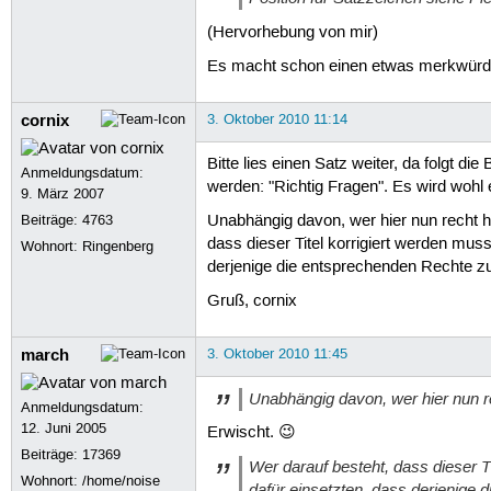
(Hervorhebung von mir)
Es macht schon einen etwas merkwürdige
cornix
3. Oktober 2010 11:14
Bitte lies einen Satz weiter, da folgt d
Anmeldungsdatum:
werden: "Richtig Fragen". Es wird wohl 
9. März 2007
Beiträge:
4763
Unabhängig davon, wer hier nun recht hat
dass dieser Titel korrigiert werden muss
Wohnort: Ringenberg
derjenige die entsprechenden Rechte 
Gruß, cornix
march
3. Oktober 2010 11:45
Unabhängig davon, wer hier nun rec
Anmeldungsdatum:
12. Juni 2005
Erwischt. 😉
Beiträge:
17369
Wer darauf besteht, dass dieser Ti
Wohnort: /home/noise
dafür einsetzten, dass derjenige