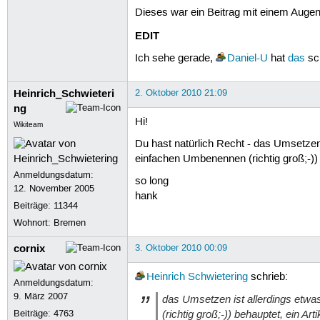
Dieses war ein Beitrag mit einem Augen
EDIT
Ich sehe gerade,
Daniel-U
hat
das
sch
Heinrich_Schwieteri
2. Oktober 2010 21:09
ng
Hi!
Wikiteam
Du hast natürlich Recht - das Umsetzen
einfachen Umbenennen (richtig groß;-)) 
Anmeldungsdatum:
so long
12. November 2005
hank
Beiträge:
11344
Wohnort: Bremen
cornix
3. Oktober 2010 00:09
Heinrich Schwietering
schrieb:
Anmeldungsdatum:
9. März 2007
das Umsetzen ist allerdings etwa
(richtig groß;-)) behauptet, ein A
Beiträge:
4763