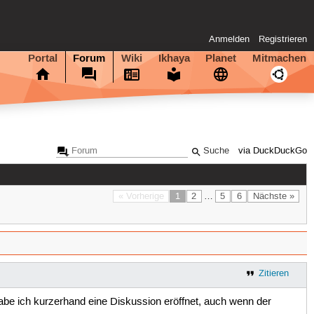
Anmelden
Registrieren
Portal
Forum
Wiki
Ikhaya
Planet
Mitmachen
via DuckDuckGo
« Vorherige
1
2
…
5
6
Nächste »
Zitieren
habe ich kurzerhand eine Diskussion eröffnet, auch wenn der