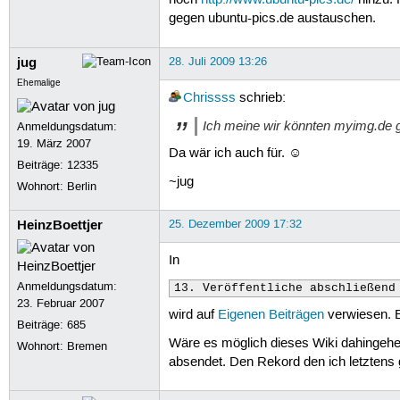
noch
http://www.ubuntu-pics.de/
hinzu. 
gegen ubuntu-pics.de austauschen.
jug
28. Juli 2009 13:26
Ehemalige
Chrissss
schrieb:
Ich meine wir könnten myimg.de 
Anmeldungsdatum:
19. März 2007
Da wär ich auch für. ☺
Beiträge:
12335
~jug
Wohnort: Berlin
HeinzBoettjer
25. Dezember 2009 17:32
In
Anmeldungsdatum:
13. Veröffentliche abschließend
23. Februar 2007
wird auf
Eigenen Beiträgen
verwiesen. 
Beiträge:
685
Wäre es möglich dieses Wiki dahingehe
Wohnort: Bremen
absendet. Den Rekord den ich letzten