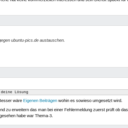
Rene hat keine kommerziellen Interessen und sein Dienst spuckt fü
gegen ubuntu-pics.de austauschen.
 deine Lösung
Besser wäre
Eigenen Beiträgen
wohin es sowieso umgesetzt wird.
nd zu erweitern das man bei einer Fehlermeldung zuerst prüft ob 
s gesehen habe war Thema-3.