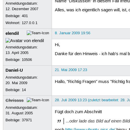
Name "Diskussion" in diesem Fall irrefü
Anmeldungsdatum:
12. Dezember 2007
Alles, was ich eigentlich sagen will, is
Beiträge:
401
Wohnort: 127.0.0.1
elendil
8. Januar 2009 19:56
Hi,
Anmeldungsdatum:
13. April 2005
Danke für den Hinweis - ich hab's mal ber
Beiträge:
10506
Daniel-U
21. Mai 2009 17:23
Anmeldungsdatum:
Hallo, "Richtig Fragen" muss "Richtig fra
20. Mai 2009
Beiträge:
14
Chrissss
28. Juli 2009 13:23 (zuletzt bearbeitet: 28. J
Anmeldungsdatum:
Fügt doch zum Abschnitt
31. August 2005
Beiträge:
37971
...oder lade das Bild auf einen Bi