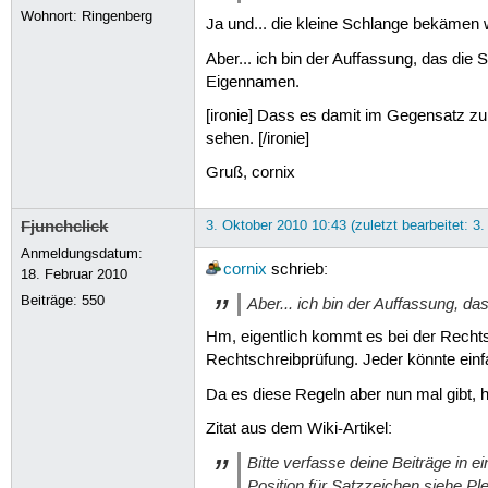
Wohnort: Ringenberg
Ja und... die kleine Schlange bekämen wi
Aber... ich bin der Auffassung, das die
Eigennamen.
[ironie] Dass es damit im Gegensatz zu
sehen. [/ironie]
Gruß, cornix
Fjunchclick
3. Oktober 2010 10:43 (zuletzt bearbeitet: 3
Anmeldungsdatum:
cornix
schrieb:
18. Februar 2010
Beiträge:
550
Aber... ich bin der Auffassung, das
Hm, eigentlich kommt es bei der Rechts
Rechtschreibprüfung. Jeder könnte einf
Da es diese Regeln aber nun mal gibt, h
Zitat aus dem Wiki-Artikel:
Bitte verfasse deine Beiträge in 
Position für Satzzeichen siehe P