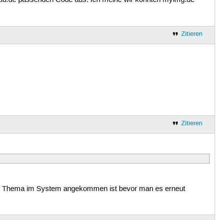
r uu.de passenden Code aus. Ich meine wir könnten myimg.de
Zitieren
Zitieren
das Thema im System angekommen ist bevor man es erneut