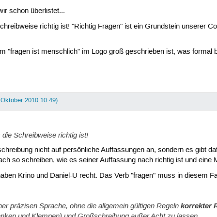
r schon überlistet...
 Schreibweise richtig ist! "Richtig Fragen" ist ein Grundstein unsere
m "fragen ist menschlich" im Logo groß geschrieben ist, was formal 
. Oktober 2010 10:49)
 die Schreibweise richtig ist!
chreibung nicht auf persönliche Auffassungen an, sondern es gibt da
ach so schreiben, wie es seiner Auffassung nach richtig ist und ein
aben Krino und Daniel-U recht. Das Verb "fragen" muss in diesem Fal
einer präzisen Sprache, ohne die allgemein gültigen Regeln
korrekter
lenken und Klempen) und Großschreibung außer Acht zu lassen.