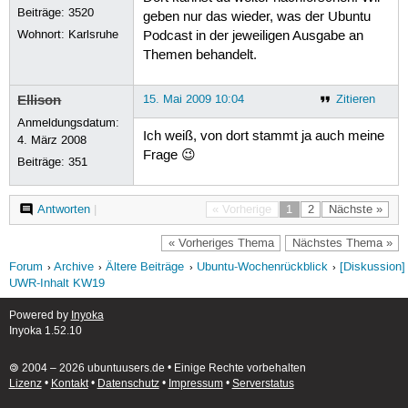
Beiträge:
3520
geben nur das wieder, was der Ubuntu
Wohnort: Karlsruhe
Podcast in der jeweiligen Ausgabe an
Themen behandelt.
Ellison
15. Mai 2009 10:04
Zitieren
Anmeldungsdatum:
Ich weiß, von dort stammt ja auch meine
4. März 2008
Frage 😉
Beiträge:
351
Antworten
|
« Vorherige
1
2
Nächste »
« Vorheriges Thema
Nächstes Thema »
Forum
Archive
Ältere Beiträge
Ubuntu-Wochenrückblick
[Diskussion]
UWR-Inhalt KW19
Powered by
Inyoka
Inyoka 1.52.10
🄯 2004 – 2026 ubuntuusers.de • Einige Rechte vorbehalten
Lizenz
•
Kontakt
•
Datenschutz
•
Impressum
•
Serverstatus