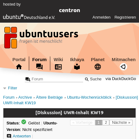
hosted by
Anmelden
Registrieren
Portal
Forum
Wiki
Ikhaya
Planet
Mitmachen
via DuckDuckGo
Filter
Forum
Archive
Ältere Beiträge
Ubuntu-Wochenrückblick
[Diskussion]
UWR-Inhalt KW19
[Diskussion] UWR-Inhalt KW19
Status:
« Vorherige
1
2
Nächste »
Gelöst
|
Ubuntu-
Version:
Nicht spezifiziert
Antworten
|