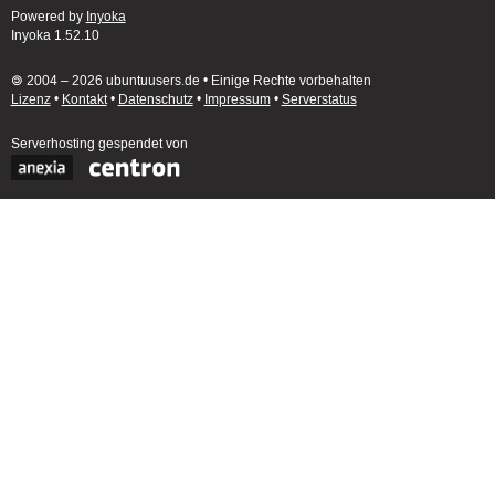
Powered by
Inyoka
Inyoka 1.52.10
🄯 2004 – 2026 ubuntuusers.de • Einige Rechte vorbehalten
Lizenz
•
Kontakt
•
Datenschutz
•
Impressum
•
Serverstatus
Serverhosting
gespendet von