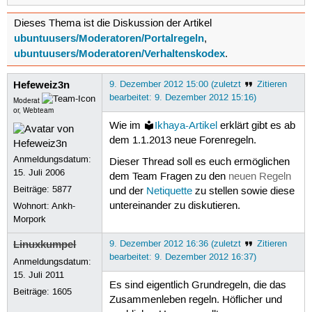
Dieses Thema ist die Diskussion der Artikel
ubuntuusers/Moderatoren/Portalregeln
,
ubuntuusers/Moderatoren/Verhaltenskodex
.
Hefeweiz3n
9. Dezember 2012 15:00 (zuletzt
Zitieren
bearbeitet: 9. Dezember 2012 15:16)
Moderat
or, Webteam
Wie im
Ikhaya-Artikel
erklärt gibt es ab
dem 1.1.2013 neue Forenregeln.
Anmeldungsdatum:
Dieser Thread soll es euch ermöglichen
15. Juli 2006
dem Team Fragen zu den
neuen Regeln
Beiträge:
5877
und der
Netiquette
zu stellen sowie diese
untereinander zu diskutieren.
Wohnort: Ankh-
Morpork
Linuxkumpel
9. Dezember 2012 16:36 (zuletzt
Zitieren
bearbeitet: 9. Dezember 2012 16:37)
Anmeldungsdatum:
15. Juli 2011
Es sind eigentlich Grundregeln, die das
Beiträge:
1605
Zusammenleben regeln. Höflicher und