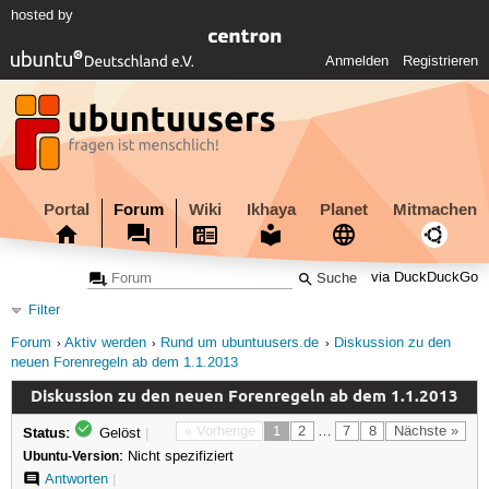
hosted by
Anmelden
Registrieren
Portal
Forum
Wiki
Ikhaya
Planet
Mitmachen
via DuckDuckGo
Filter
Forum
Aktiv werden
Rund um ubuntuusers.de
Diskussion zu den
neuen Forenregeln ab dem 1.1.2013
Diskussion zu den neuen Forenregeln ab dem 1.1.2013
Status:
« Vorherige
1
2
…
7
8
Nächste »
Gelöst
|
Ubuntu-Version:
Nicht spezifiziert
Antworten
|