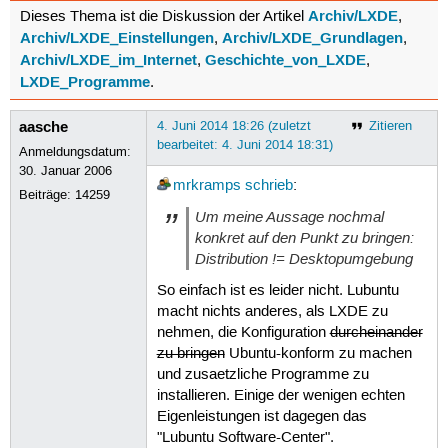
Archiv/LXDE
Dieses Thema ist die Diskussion der Artikel
,
Archiv/LXDE_Einstellungen
Archiv/LXDE_Grundlagen
,
,
Archiv/LXDE_im_Internet
Geschichte_von_LXDE
,
,
LXDE_Programme
.
aasche
4. Juni 2014 18:26 (zuletzt
Zitieren
bearbeitet: 4. Juni 2014 18:31)
Anmeldungsdatum:
30. Januar 2006
mrkramps
schrieb
:
Beiträge:
14259
Um meine Aussage nochmal
konkret auf den Punkt zu bringen:
Distribution != Desktopumgebung
So einfach ist es leider nicht. Lubuntu
macht nichts anderes, als LXDE zu
nehmen, die Konfiguration
durcheinander
zu bringen
Ubuntu-konform zu machen
und zusaetzliche Programme zu
installieren. Einige der wenigen echten
Eigenleistungen ist dagegen das
"Lubuntu Software-Center".