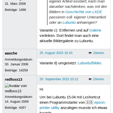
eigener Artikel existiert, kann man
31. März 2009
darueber nachdenken, was mit den
Beiträge:
1466
Bildern in
Geschichte von LXDE
passieren soll: eigener Unterartikel
oder an
Lubuntu
anhaengen?
Variante c): Entfernen und auf
Galerie
verlinken. Dort findet man auch eine
aktuelle Bildergalerie zu Lubuntu.
aasche
25. August 2015 16:43
Zitieren
Anmeldungsdatum:
Variante d) umgesetzt:
Lubuntu/Bilder
.
30. Januar 2006
Beiträge:
14259
redfoxx13
20. September 2015 10:12
Zitieren
Hi
Anmeldungsdatum:
Um bei Lubuntu 15.04 mit Lxshortcut
14. August 2009
einen Programmstarter von 🇬🇧
epson-
Beiträge:
4267
printer-utility
anzulegen musste ich etwas