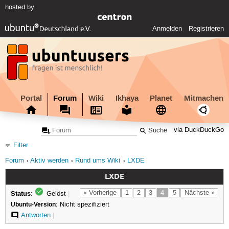
hosted by
Anmelden
Registrieren
Portal
Forum
Wiki
Ikhaya
Planet
Mitmachen
via DuckDuckGo
Filter
Forum
Aktiv werden
Rund ums Wiki
LXDE
LXDE
Status:
« Vorherige
1
2
3
4
5
Nächste »
Gelöst
|
Ubuntu-Version:
Nicht spezifiziert
Antworten
|