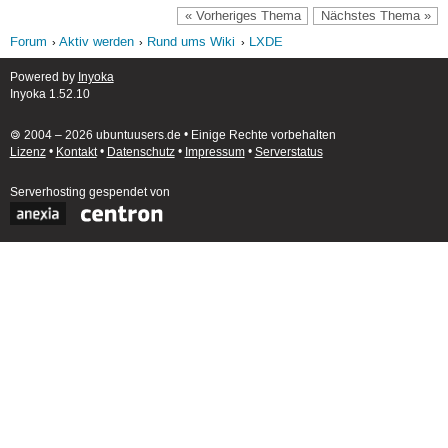
« Vorheriges Thema
Nächstes Thema »
Forum
Aktiv werden
Rund ums Wiki
LXDE
Powered by
Inyoka
Inyoka 1.52.10
🄯 2004 – 2026 ubuntuusers.de • Einige Rechte vorbehalten
Lizenz
•
Kontakt
•
Datenschutz
•
Impressum
•
Serverstatus
Serverhosting
gespendet von