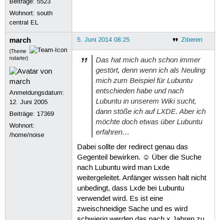
Beiträge:
5523
Wohnort: south
central EL
march
5. Juni 2014 08:25
Zitieren
(Theme
Das hat mich auch schon immer
nstarter)
gestört, denn wenn ich als Neuling
mich zum Beispiel für Lubuntu
entschieden habe und nach
Anmeldungsdatum:
Lubuntu in unserem Wiki sucht,
12. Juni 2005
dann stöße ich auf LXDE. Aber ich
Beiträge:
17369
möchte doch etwas über Lubuntu
Wohnort:
erfahren…
/home/noise
Dabei sollte der redirect genau das
Gegenteil bewirken. ☺ Über die Suche
nach Lubuntu wird man Lxde
weitergeleitet. Anfänger wissen halt nicht
unbedingt, dass Lxde bei Lubuntu
verwendet wird. Es ist eine
zweischneidige Sache und es wird
schwierig werden das nach x Jahren zu