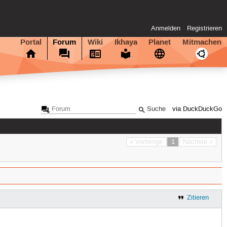
Anmelden
Registrieren
Portal
Forum
Wiki
Ikhaya
Planet
Mitmachen
via DuckDuckGo
« Vorherige
1
Nächste »
Zitieren