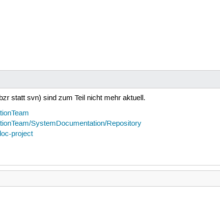
r statt svn) sind zum Teil nicht mehr aktuell.
ationTeam
tationTeam/SystemDocumentation/Repository
doc-project