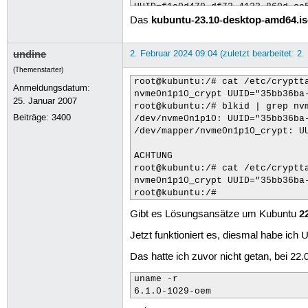
UUID=f1e0d479-df73-4133-860d-ce5
kubuntu-
23.10-
desktop-amd64.is
# /boot/efi was on /dev/nvme0n1p
Das
UUID=9DB5-129F  /boot/efi       
/dev/mapper/vgubuntu-swap none  
undine
2. Februar 2024 09:04 (zuletzt bearbeitet: 2.
dell@xps:~$

dell@xps:~$ sudo lsblk

(Themenstarter)
[sudo] Passwort für dell:

root@kubuntu:/# cat /etc/cryptta
Anmeldungsdatum:
NAME                 MAJ:MIN RM 
nvme0n1p10_crypt UUID="35bb36ba-
25. Januar 2007
loop0                  7:0    0 
root@kubuntu:/# blkid | grep nvm
Beiträge:
3400
loop1                  7:1    0 
/dev/nvme0n1p10: UUID="35bb36ba
loop2                  7:2    0 
/dev/mapper/nvme0n1p10_crypt: UU
loop3                  7:3    0 
loop4                  7:4    0 
ACHTUNG

loop5                  7:5    0 
root@kubuntu:/# cat /etc/cryptta
loop6                  7:6    0 
nvme0n1p10_crypt UUID="35bb36ba-
nvme0n1              259:0    0 
root@kubuntu:/#
├─nvme0n1p1          259:1    0 
2
Gibt es Lösungsansätze um Kubuntu
├─nvme0n1p2          259:2    0 
├─nvme0n1p3          259:3    0 
Jetzt funktioniert es, diesmal habe ich 
├─nvme0n1p4          259:4    0 
├─nvme0n1p5          259:5    0 
Das hatte ich zuvor nicht getan, bei 22.0
├─nvme0n1p6          259:6    0 
├─nvme0n1p7          259:7    0 
uname -r

├─nvme0n1p8          259:8    0 
├─nvme0n1p9          259:9    0 