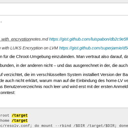
VM or raw disk devices, running

those guest OSes as it mounts

.

…
tering, modify to suit your needs

h required) and with any kernel that obtains

_with_encryption
notes.md
https://gist.github.com/luispabon/db2c9
m GRUB (GNU Mach, kernel of FreeBSD ...)

efe,0x89abcdef,0xefefefef"

tu with LUKS Encryption on LVM
https://gist.github.com/superjamie
 terminal

ion für die Chroot-Umgebung einzubinden. Man vertraut also darauf, d
ingebunden, in der anderen nicht – und das ausgerechnet in der, die
al terminal

 verzichtet, die im verschlüsselten System installiert Version der 
es which your graphic card supports via VBE

rde auch nicht erklärt, warum man auf die Einbindung des home-LV ver
with the command `vbeinfo'

s Benutzerverzeichnis noch leer und wird erst mit der ersten Anmeldu
onntest:
UB to pass "root=UUID=xxx" parameter to Linux

n of recovery mode menu entries

-root 
/target
-home 
/target
c/resolv.conf; do mount --rbind /$DIR /target/$DIR; done
b start
