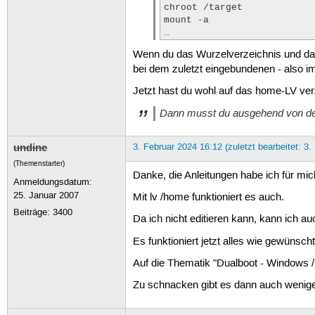
chroot /target

#GRUB_INIT_TUNE="480 440 1"

mount -a

dell@xps:~$

…
dell@xps:~$

dell@xps:~$ cat /etc/crypttab

Wenn du das Wurzelverzeichnis und dana
nvme0n1p10_crypt PARTUUID="99fdd
bei dem zuletzt eingebundenen - also
dell@xps:~$

Jetzt hast du wohl auf das home-LV ver
Dann musst du ausgehend von der 
undine
3. Februar 2024 16:12 (zuletzt bearbeitet: 3.
(Themenstarter)
Danke, die Anleitungen habe ich für mich
Anmeldungsdatum:
25. Januar 2007
Mit lv /home funktioniert es auch.
Beiträge:
3400
Da ich nicht editieren kann, kann ich auc
Es funktioniert jetzt alles wie gewünscht
Auf die Thematik "Dualboot - Windows / L
Zu schnacken gibt es dann auch wenige