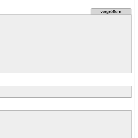
vergrößern
  2
