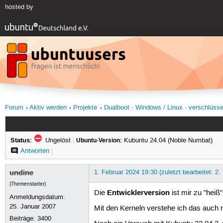
hosted by
Forum
Aktiv werden
Projekte
Dualboot - Windows / Linux - verschlüssel
Status:
Ungelöst
|
Ubuntu-Version:
Kubuntu 24.04 (Noble Numbat)
Antworten
|
undine
1. Februar 2024 19:30 (zuletzt bearbeitet: 2.
(Themenstarter)
Entwicklerversion
Die
ist mir zu "heiß"
Anmeldungsdatum:
25. Januar 2007
Mit den Kerneln verstehe ich das auch n
Beiträge:
3400