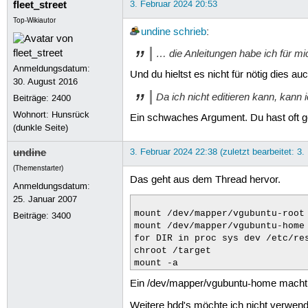
fleet_street
3. Februar 2024 20:53
Top-Wikiautor
undine
schrieb
:
… die Anleitungen habe ich für mic
Anmeldungsdatum:
Und du hieltst es nicht für nötig dies auc
30. August 2016
Da ich nicht editieren kann, kann i
Beiträge:
2400
Wohnort: Hunsrück
Ein schwaches Argument. Du hast oft ge
(dunkle Seite)
undine
3. Februar 2024 22:38 (zuletzt bearbeitet: 3.
(Themenstarter)
Das geht aus dem Thread hervor.
Anmeldungsdatum:
25. Januar 2007
mount /dev/mapper/vgubuntu-root 
Beiträge:
3400
mount /dev/mapper/vgubuntu-home 
for DIR in proc sys dev /etc/res
chroot /target

mount -a
Ein /dev/mapper/vgubuntu-home macht 
Weitere hdd's möchte ich nicht verwen