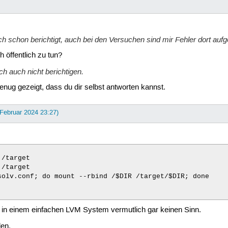
h schon berichtigt, auch bei den Versuchen sind mir Fehler dort aufge
h öffentlich zu tun?
ch auch nicht berichtigen.
nug gezeigt, dass du dir selbst antworten kannst.
 Februar 2024 23:27)
/target

/target

olv.conf; do mount --rbind /$DIR /target/$DIR; done

in einem einfachen LVM System vermutlich gar keinen Sinn.
den.