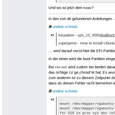
…  
# for guest OSes installed via L
Und wo ist jetzt dein
?
home
# os-prober can cause damage to 
# filesystems to look for things
#GRUB_DISABLE_OS_PROBER=false

In den von dir gefundenen Anleitungen 
undine
schrieb
:
# Uncomment to enable BadRAM fil
# This works with Linux (no patc
luispabon - xps_15_9560
dualboot
# the memory map information fro
#GRUB_BADRAM="0x01234567,0xfefef
superjamie - How to install Ubun
# Uncomment to disable graphical
… wird darauf verzichtet die EFI-Partit
#GRUB_TERMINAL=console

In der einen wird die boot-Partition e
# The resolution used on graphic
Bei
wird zudem bei beiden darauf
chroot
# note that you can use only mod
das richtige LV ge„chroot“et hat. Es wu
# you can see them in real GRUB 
zum anderen ist zu diesem Zeitpunkt da
#GRUB_GFXMODE=640x480

dass du deinen Fehler nicht bemerken k
# Uncomment if you don't want GR
undine
schrieb
:
#GRUB_DISABLE_LINUX_UUID=true

…

# Uncomment to disable generatio
mount /dev/mapper/vgubuntu
#GRUB_DISABLE_RECOVERY="true"

mount /dev/mapper/vgubuntu
for DIR in proc sys dev /et
# Uncomment to get a beep at gru