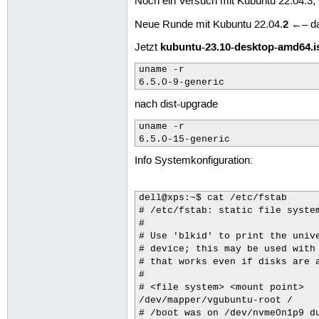
Noch ein Versuch mit Kubuntu 22.04.3, 
2
Neue Runde mit Kubuntu 22.04.
←– das
kubuntu-23.10-desktop-amd64.i
Jetzt
uname -r

nach dist-upgrade
uname -r

Info Systemkonfiguration:
dell@xps:~$ cat /etc/fstab

# /etc/fstab: static file system
#

# Use 'blkid' to print the unive
# device; this may be used with 
# that works even if disks are a
#

# <file system> <mount point>   
/dev/mapper/vgubuntu-root /     
# /boot was on /dev/nvme0n1p9 du