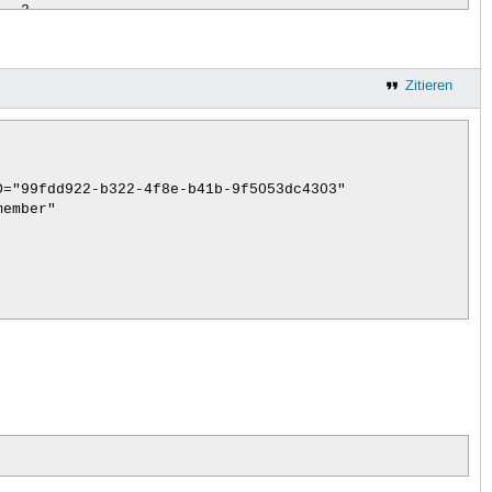
  2

Zitieren
="99fdd922-b322-4f8e-b41b-9f5053dc4303"

ember"
