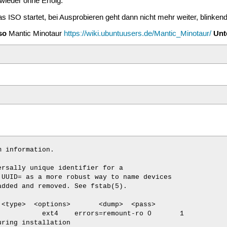
wieder ohne Erfolg.
 ISO startet, bei Ausprobieren geht dann nicht mehr weiter, blinkend
so
Unte
Mantic Minotaur
https://wiki.ubuntuusers.de/Mantic_Minotaur/
 information.

rsally unique identifier for a

UUID= as a more robust way to name devices

dded and removed. See fstab(5).

<type>  <options>       <dump>  <pass>

          ext4    errors=remount-ro 0       1

ring installation
