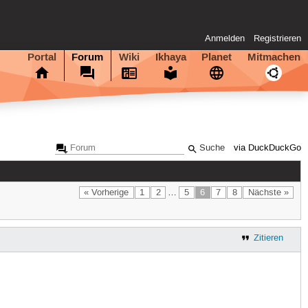
Anmelden
Registrieren
Portal
Forum
Wiki
Ikhaya
Planet
Mitmachen
via DuckDuckGo
« Vorherige
1
2
…
5
6
7
8
Nächste »
Zitieren