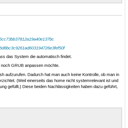
e5f6cc73bb37812a19a40e137bc
/d56d8bc3c9261ad603194726e3fef50f
ass das System die automatisch findet.
 auch noch GRUB anpassen möchte.
Bash aufzurufen. Dadurch hat man auch keine Kontrolle, ob man in
zichtet. (Weil einerseits das home nicht systemrelevant ist und
ng gefüllt.) Diese beiden Nachlässigkeiten haben dazu geführt,

