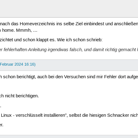
ch das Homeverzeichnis ins selbe Ziel einbindest und anschließend 
922-b322-4f8e-b41b-9f5053dc4303" none luks

 im home. Mmmh, …
zichtet und schon klappt es. Wie ich schon schrieb:
fehlerhaften Anleitung irgendwas falsch, und damit richtig gemacht 
 Februar 2024 16:16)
 schon berichtigt, auch bei den Versuchen sind mir Fehler dort aufgef
h nicht berichtigen.
.
inux - verschlüsselt installieren", selbst die hiesigen Schnacker nich
r.