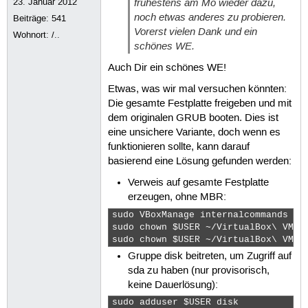
frühestens am Mo wieder dazu,
23. Januar 2012
noch etwas anderes zu probieren.
Beiträge:
541
Vorerst vielen Dank und ein
Wohnort: /..
schönes WE.
Auch Dir ein schönes WE!
Etwas, was wir mal versuchen könnten:
Die gesamte Festplatte freigeben und mit
dem originalen GRUB booten. Dies ist
eine unsichere Variante, doch wenn es
funktionieren sollte, kann darauf
basierend eine Lösung gefunden werden:
Verweis auf gesamte Festplatte
erzeugen, ohne MBR:
sudo VBoxManage internalcommands cr
sudo chown $USER ~/VirtualBox\ VMs/W
sudo chown $USER ~/VirtualBox\ VMs/
Gruppe disk beitreten, um Zugriff auf
sda zu haben (nur provisorisch,
keine Dauerlösung):
sudo adduser $USER disk 