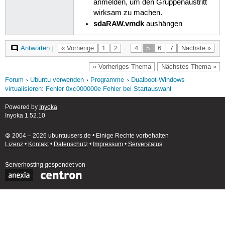
anmelden, um den Gruppenaustritt
wirksam zu machen.
sdaRAW.vmdk
aushängen
Antworten
|
« Vorherige
1
2
…
4
5
6
7
Nächste »
« Vorheriges Thema
Nächstes Thema »
Forum
Ubuntu verwenden
Programme
Dualboot-Windows
virtualisieren: Fehler 0xc000000e Fehler bei Startauswahl
Powered by
Inyoka
Inyoka 1.52.10
🄯 2004 – 2026 ubuntuusers.de • Einige Rechte vorbehalten
Lizenz
•
Kontakt
•
Datenschutz
•
Impressum
•
Serverstatus
Serverhosting
gespendet von