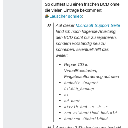
So dürftest Du einen frischen BCD ohne
die vielen Einträge bekommen:
Lauscher
schrieb
:
Auf dieser
Microsoft-Support-Seite
fand ich noch folgende Anleitung,
den BCD nicht nur zu reparieren,
sondern vollständig neu zu
schreiben. Eventuell hilft das
weiter:
Repair-CD in
VirtualBoxstarten,
Eingabeaufforderung aufrufen
bcdedit /export
C:\BCD_Backup
c:
cd boot
attrib bcd -s -h -r
ren c:\boot\bcd bcd.old
bootrec /RebuildBcd
Auch den 2.Starteintrag mit bcdedit