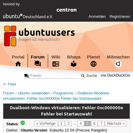
hosted by
Anmelden
Registrieren
Portal
Forum
Wiki
Ikhaya
Planet
Mitmachen
via DuckDuckGo
Filter
Forum
Ubuntu verwenden
Programme
Dualboot-Windows
virtualisieren: Fehler 0xc000000e Fehler bei Startauswahl
Dualboot-Windows virtualisieren: Fehler 0xc000000e
Fehler bei Startauswahl
Status:
« Vorherige
1
2
…
4
5
6
7
Nächste »
Gelöst
|
Ubuntu-Version:
Xubuntu 12.04 (Precise Pangolin)