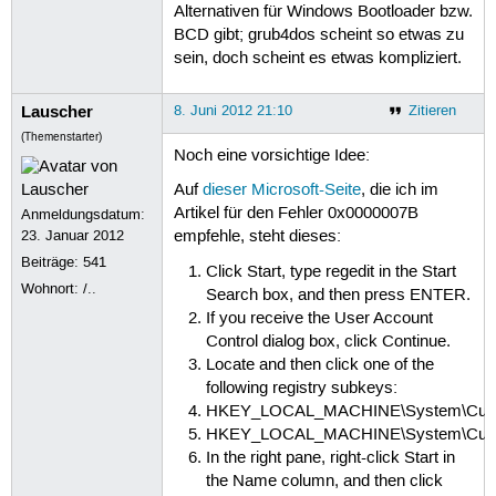
Alternativen für Windows Bootloader bzw.
BCD gibt; grub4dos scheint so etwas zu
sein, doch scheint es etwas kompliziert.
Lauscher
8. Juni 2012 21:10
Zitieren
(Themenstarter)
Noch eine vorsichtige Idee:
Auf
dieser Microsoft-Seite
, die ich im
Artikel für den Fehler 0x0000007B
Anmeldungsdatum:
23. Januar 2012
empfehle, steht dieses:
Beiträge:
541
Click Start, type regedit in the Start
Wohnort: /..
Search box, and then press ENTER.
If you receive the User Account
Control dialog box, click Continue.
Locate and then click one of the
following registry subkeys:
HKEY_LOCAL_MACHINE\System\Current
HKEY_LOCAL_MACHINE\System\Current
In the right pane, right-click Start in
the Name column, and then click