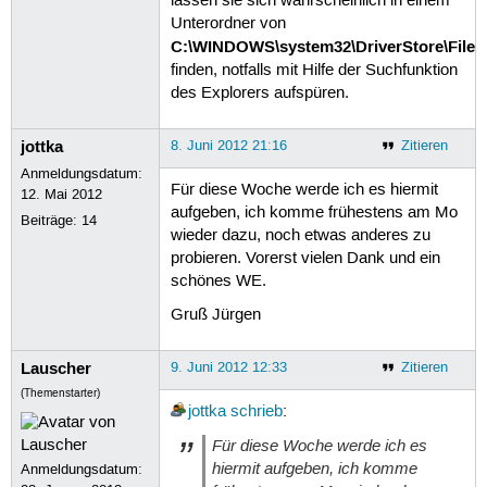
lassen sie sich wahrscheinlich in einem
Unterordner von
C:\WINDOWS\system32\DriverStore\FileR
finden, notfalls mit Hilfe der Suchfunktion
des Explorers aufspüren.
jottka
8. Juni 2012 21:16
Zitieren
Anmeldungsdatum:
Für diese Woche werde ich es hiermit
12. Mai 2012
aufgeben, ich komme frühestens am Mo
Beiträge:
14
wieder dazu, noch etwas anderes zu
probieren. Vorerst vielen Dank und ein
schönes WE.
Gruß Jürgen
Lauscher
9. Juni 2012 12:33
Zitieren
(Themenstarter)
jottka
schrieb
:
Für diese Woche werde ich es
hiermit aufgeben, ich komme
Anmeldungsdatum: