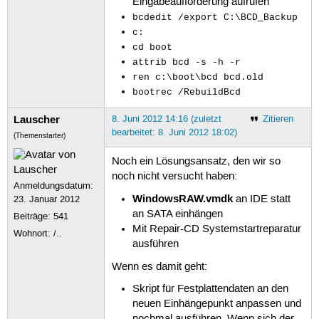
Eingabeaufforderung aufrufen
bcdedit /export C:\BCD_Backup
c:
cd boot
attrib bcd -s -h -r
ren c:\boot\bcd bcd.old
bootrec /RebuildBcd
Lauscher
8. Juni 2012 14:16 (zuletzt
Zitieren
bearbeitet: 8. Juni 2012 18:02)
(Themenstarter)
Noch ein Lösungsansatz, den wir so
noch nicht versucht haben:
Anmeldungsdatum:
WindowsRAW.vmdk
an IDE statt
23. Januar 2012
an SATA einhängen
Beiträge:
541
Mit Repair-CD Systemstartreparatur
Wohnort: /..
ausführen
Wenn es damit geht:
Skript für Festplattendaten an den
neuen Einhängepunkt anpassen und
nochmal ausführen. Wenn sich der