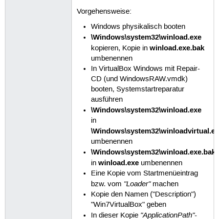
Vorgehensweise:
Windows physikalisch booten
\Windows\system32\winload.exe
winload.exe.bak
kopieren, Kopie in
umbenennen
In VirtualBox Windows mit Repair-
CD (und WindowsRAW.vmdk)
booten, Systemstartreparatur
ausführen
\Windows\system32\winload.exe
in
\Windows\system32\winloadvirtual.e
umbenennen
\Windows\system32\winload.exe.bak
winload.exe
in
umbenennen
Eine Kopie vom Startmenüeintrag
"Loader"
bzw. vom
machen
Kopie den Namen ("Description")
"Win7VirtualBox" geben
"ApplicationPath"
In dieser Kopie
-