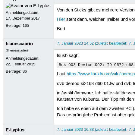
Von den Sticks gibt es mehrere Version
Anmeldungsdatum:
17. Dezember 2017
Hier
steht dann, welcher Treiber und v
Beiträge:
165
Bert
blauescabrio
7. Januar 2023 14:52 (zuletzt bearbeitet: 7.
(Themenstarter)
lsusb sagt:
Anmeldungsdatum:
22. Februar 2015
Bus 003 Device 002: ID 0572:c68
Beiträge:
36
Laut
https://www.linuxtv.org/wiki/inde
dvb-demod-si2168-d60-01.fw und dvb-t
in /usr/lib/firmware. Ich hatte stattd
Kaltstart von Kubuntu. Der Tipp mit den
Ich habe es eben auf dem zweiten PC (A
Das ursprüngliche Problem ist aber gelö
E-Lyptus
7. Januar 2023 16:38 (zuletzt bearbeitet: 7.