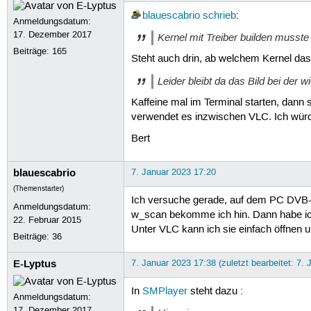
blauescabrio
schrieb
:
Anmeldungsdatum:
17. Dezember 2017
Kernel mit Treiber builden musste
Beiträge:
165
Steht auch drin, ab welchem Kernel das 
Leider bleibt da das Bild bei der 
Kaffeine mal im Terminal starten, dann
verwendet es inzwischen VLC. Ich würde
Bert
blauescabrio
7. Januar 2023 17:20
(Themenstarter)
Ich versuche gerade, auf dem PC DVB-
Anmeldungsdatum:
w_scan bekomme ich hin. Dann habe ich
22. Februar 2015
Unter VLC kann ich sie einfach öffnen u
Beiträge:
36
E-Lyptus
7. Januar 2023 17:38 (zuletzt bearbeitet: 7.
In
SMPlayer
steht dazu :
Anmeldungsdatum:
17. Dezember 2017