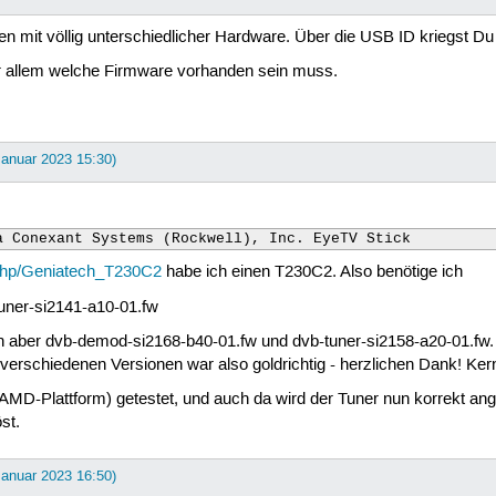
en mit völlig unterschiedlicher Hardware. Über die USB ID kriegst Du
or allem welche Firmware vorhanden sein muss.
 Januar 2023 15:30)
a Conexant Systems (Rockwell), Inc. EyeTV Stick
x.php/Geniatech_T230C2
habe ich einen T230C2. Also benötige ich
uner-si2141-a10-01.fw
essen aber dvb-demod-si2168-b40-01.fw und dvb-tuner-si2158-a20-01.f
 verschiedenen Versionen war also goldrichtig - herzlichen Dank! Ker
MD-Plattform) getestet, und auch da wird der Tuner nun korrekt ange
st.
 Januar 2023 16:50)