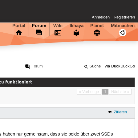
Anmelden
Registrieren
Portal
Forum
Wiki
Ikhaya
Planet
Mitmachen
via DuckDuckGo
tu funktioniert
« Vorherige
1
Nächste »
Zitieren
 PCs haben nur gemeinsam, dass sie beide über zwei SSDs