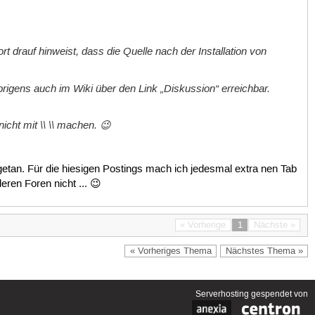
 drauf hinweist, dass die Quelle nach der Installation von
brigens auch im Wiki über den Link „Diskussion“ erreichbar.
cht mit \\ \\ machen. 😉
 getan. Für die hiesigen Postings mach ich jedesmal extra nen Tab
ren Foren nicht ... 😉
« Vorherige
1
Nächste »
« Vorheriges Thema
Nächstes Thema »
Serverhosting
gespendet von