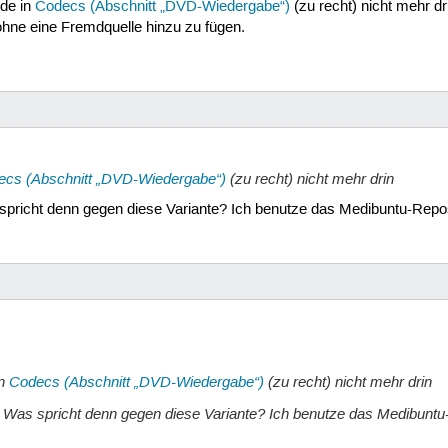
ode in
Codecs (Abschnitt „DVD-Wiedergabe“)
(zu recht) nicht mehr dr
ohne eine Fremdquelle hinzu zu fügen.
css_1.2.5-1.dsc« gespeichert [341/341]

 unsigned source package (./libdvdcss_1.2.5-1.dsc)

s in libdvdcss-1.2.5

_1.2.5.orig.tar.gz

s_1.2.5-1.diff.gz

ir=${prefix}/share/man \

ecs (Abschnitt „DVD-Wiedergabe“)
(zu recht) nicht mehr drin
6_64-unknown-linux-gnu

 spricht denn gegen diese Variante? Ich benutze das Medibuntu-Rep
_64-unknown-linux-gnu

86_64-unknown-linux-gnu

stall... /usr/bin/install -c

nt is sane... yes

E)... yes

output... configure: error: C compiler cannot create exe
s.

in
Codecs (Abschnitt „DVD-Wiedergabe“)
(zu recht) nicht mehr drin
7

😉 Was spricht denn gegen diese Variante? Ich benutze das Medibunt