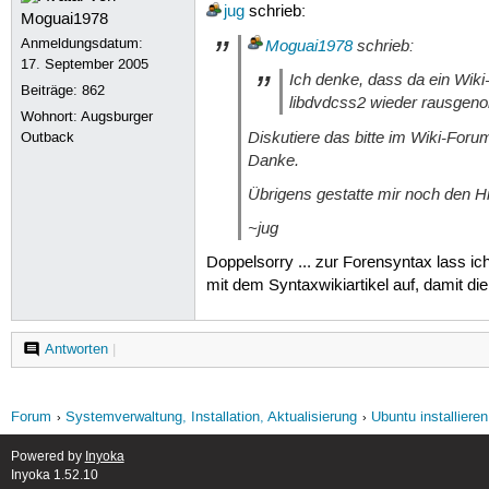
jug
schrieb:
Anmeldungsdatum:
Moguai1978
schrieb:
17. September 2005
Ich denke, dass da ein Wiki
Beiträge:
862
libdvdcss2 wieder rausgen
Wohnort: Augsburger
Diskutiere das bitte im Wiki-Forum
Outback
Danke.
Übrigens gestatte mir noch den Hi
~jug
Doppelsorry ... zur Forensyntax lass ic
mit dem Syntaxwikiartikel auf, damit di
Antworten
|
Forum
Systemverwaltung, Installation, Aktualisierung
Ubuntu installieren
Powered by
Inyoka
Inyoka 1.52.10