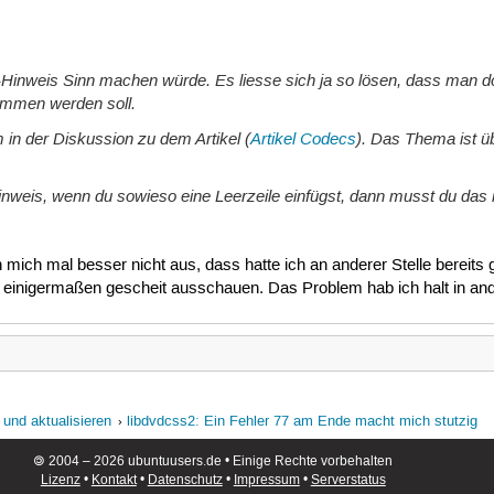
-Hinweis Sinn machen würde. Es liesse sich ja so lösen, dass man dort
ommen werden soll.
 in der Diskussion zu dem Artikel (
Artikel Codecs
). Das Thema ist ü
nweis, wenn du sowieso eine Leerzeile einfügst, dann musst du das ni
h mich mal besser nicht aus, dass hatte ich an anderer Stelle bereits
e einigermaßen gescheit ausschauen. Das Problem hab ich halt in ande
 und aktualisieren
libdvdcss2: Ein Fehler 77 am Ende macht mich stutzig
🄯 2004 – 2026 ubuntuusers.de • Einige Rechte vorbehalten
Lizenz
•
Kontakt
•
Datenschutz
•
Impressum
•
Serverstatus