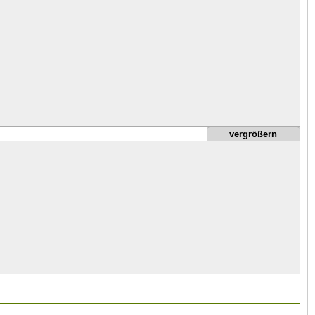


]

vergrößern