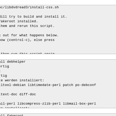
c/libdvdread3/install-css.sh

ill try to build and install it.

akeroot installed.

hem and rerun this script.

 out for what happens below.

ow (control-c), else press

 then run this script again
ll debhelper

rtig

       

tig

e werden installiert:

ltool-debian libtimedate-perl patch po-debconf

text-doc diff-doc

il-perl libcompress-zlib-perl libmail-box-perl

n installiert:

l2text intltool-debian libtimedate-perl patch
