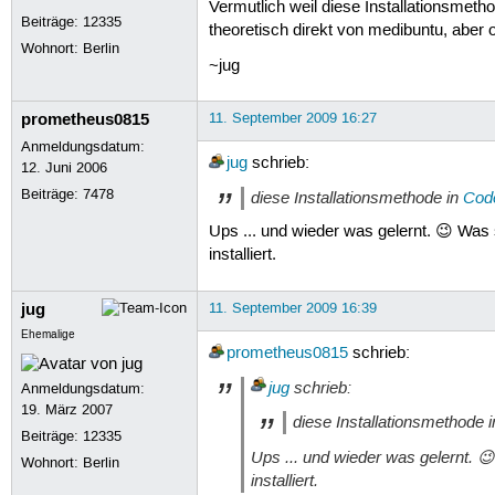
Vermutlich weil diese Installationsmeth
Beiträge:
12335
theoretisch direkt von medibuntu, aber 
15:53:13 (326.00 KB/s) - »libdvd
Wohnort: Berlin
~jug
dpkg-source: Warnung: extracting
dpkg-source: extracting libdvdcs
prometheus0815
11. September 2009 16:27
dpkg-source: unpacking libdvdcss
dpkg-source: applying ./libdvdcs
Anmeldungsdatum:
dh_testdir

jug
schrieb:
12. Juni 2006
./configure --prefix=/usr --mand
Beiträge:
7478
diese Installationsmethode in
Cod
		--infodir=${prefix}/share/info

checking build system type... x8
Ups ... und wieder was gelernt. 😉 Was
checking host system type... x86
installiert.
checking target system type... x
checking for a BSD-compatible in
checking whether build environme
jug
11. September 2009 16:39
checking for gawk... no

Ehemalige
checking for mawk... mawk

prometheus0815
schrieb:
checking whether make sets $(MAK
checking for gcc... gcc

jug
schrieb:
Anmeldungsdatum:
checking for C compiler default 
19. März 2007
See `config.log' for more detail
diese Installationsmethode 
Beiträge:
12335
make: *** [build-stamp] Fehler 7
Ups ... und wieder was gelernt. 
Wohnort: Berlin
installiert.