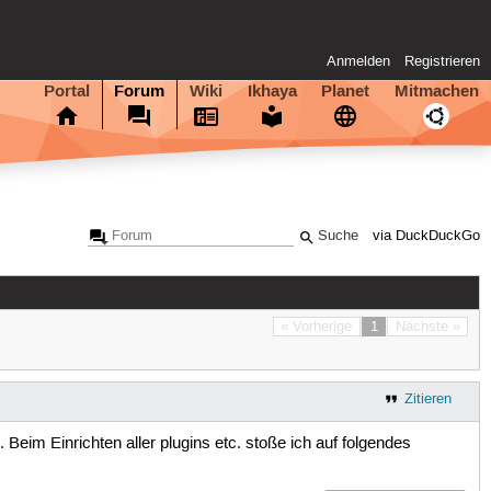
Anmelden
Registrieren
Portal
Forum
Wiki
Ikhaya
Planet
Mitmachen
via DuckDuckGo
« Vorherige
1
Nächste »
Zitieren
 Beim Einrichten aller plugins etc. stoße ich auf folgendes