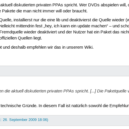
uell diskutierten privaten PPAs spricht. Wer DVDs abspielen will, der
 Pakete die man nicht immer will oder braucht.
-Quelle, installierst nur die eine lib und deaktivierst die Quelle wieder
vielleicht mittendrin fest „hey, ich kann ein update machen“ – und s
ie Fremdquelle wieder deaktiviert und der Nutzer hat ein Paket das ni
fiziellen Quellen liegt.
ipt und deshalb empfehlen wir das in unserem Wiki.
die aktuell diskutierten privaten PPAs spricht. [...] Die Paketquelle
m technische Gründe. In diesem Fall ist natürlich sowohl die Empfehl
t: 26. September 2009 18:06)