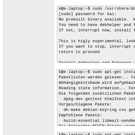
k@e-laptop:~$ sudo /usr/share/do
[sudo] password for kai: 

No prebuilt binary available.  W
You need to have debhelper and f
If not, interrupt now, install t
This is higly experimental, look
If you want to stop, interrupt n
return to proceed

Install debhelper and fakeroot,
k@e-laptop:~$ sudo apt-get insta
Paketlisten werden gelesen... Fe
Abhängigkeitsbaum wird aufgebaut
Reading state information... Fer
Die folgenden zusätzlichen Paket
  dpkg-dev gettext html2text int
Vorgeschlagene Pakete:

  dh-make debian-keyring cvs get
Empfohlene Pakete:

  build-essential libmail-sendma
Die folgenden NEUEN Pakete werde
  debhelper dpkg-dev gettext htm