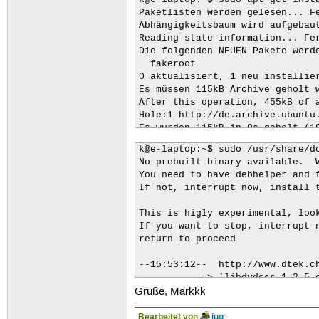
k@e-laptop:~$ sudo apt-get insta
  po-debconf

Paketlisten werden gelesen... Fe
0 aktualisiert, 8 neu installier
Abhängigkeitsbaum wird aufgebaut
Es müssen 3624kB Archive geholt 
Reading state information... Fer
After this operation, 12,6MB of 
Die folgenden NEUEN Pakete werde
Möchten Sie fortfahren [J/n]? j

  fakeroot

Hole:1 http://de.archive.ubuntu.
0 aktualisiert, 1 neu installier
Hole:2 http://de.archive.ubuntu.
Es müssen 115kB Archive geholt w
Hole:3 http://de.archive.ubuntu.
After this operation, 455kB of a
Hole:4 http://de.archive.ubuntu.
Hole:1 http://de.archive.ubuntu.
Hole:5 http://de.archive.ubuntu.
Es wurden 115kB in 0s geholt (19
Hole:6 http://de.archive.ubuntu.
Wähle vormals abgewähltes Paket 
Hole:7 http://de.archive.ubuntu.
k@e-laptop:~$ sudo /usr/share/do
(Lese Datenbank ... 98212 Dateie
Hole:8 http://de.archive.ubuntu.
No prebuilt binary available.  W
Entpacke fakeroot (aus .../faker
Es wurden 3624kB in 5s geholt (6
You need to have debhelper and f
Richte fakeroot ein (1.9ubuntu1.
Wähle vormals abgewähltes Paket 
If not, interrupt now, install t
(Lese Datenbank ... 97471 Dateie
Entpacke libtimedate-perl (aus .
This is higly experimental, look
Wähle vormals abgewähltes Paket 
If you want to stop, interrupt n
Entpacke patch (aus .../patch_2.
return to proceed

Wähle vormals abgewähltes Paket 
Entpacke dpkg-dev (aus .../dpkg-
--15:53:12--  http://www.dtek.ch
Wähle vormals abgewähltes Paket 
           => `libdvdcss_1.2.5.o
Entpacke html2text (aus .../html
Grüße, Markkk
Auflösen des Hostnamen »www.dtek
Wähle vormals abgewähltes Paket 
Verbindungsaufbau zu www.dtek.ch
Entpacke gettext (aus .../gettex
Bearbeitet von
jug
:
HTTP Anforderung gesendet, warte