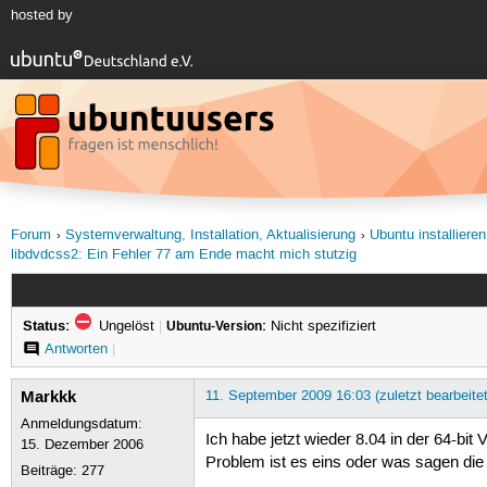
hosted by
Forum
Systemverwaltung, Installation, Aktualisierung
Ubuntu installieren
libdvdcss2: Ein Fehler 77 am Ende macht mich stutzig
Status:
Ungelöst
|
Ubuntu-Version:
Nicht spezifiziert
Antworten
|
Markkk
11. September 2009 16:03 (zuletzt bearbeite
Anmeldungsdatum:
Ich habe jetzt wieder 8.04 in der 64-bit
15. Dezember 2006
Problem ist es eins oder was sagen die
Beiträge:
277