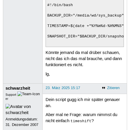
#!/bin/bash

BACKUP_DIR="/media/wd/sys_backup"

TIMESTAMP=$(date +"%Y%m%d-%H%M%S")

SNAPSHOT_DIR="$BACKUP_DIR/snapshot-$
Könnte jemand da mal drüber schauen,
mkdir -p "$SNAPSHOT_DIR"

nicht das ich das mal brauche, und dann
rsync -aAXv / "$SNAPSHOT_DIR" --exc
funktioniert es nicht.
if [ $? -eq 0 ]; then

lg,
    echo "Snapshot erfolgreich erste
schwarzheit
23. März 2025 15:17
Zitieren
else

Support
er
Dein script gugg ich mir später genauer
    echo "Hoppela Fehler beim Erstel
an.
Aber mal ne Frage: warum nimmst du
Anmeldungsdatum:
nicht einfach
?
timeshift
31. Dezember 2007