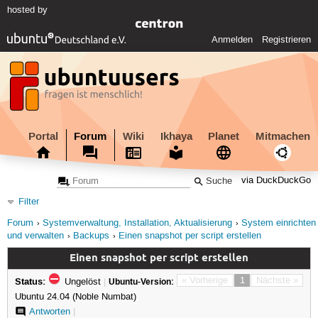
hosted by
Anmelden
Registrieren
Portal
Forum
Wiki
Ikhaya
Planet
Mitmachen
via DuckDuckGo
Filter
Forum
Systemverwaltung, Installation, Aktualisierung
System einrichten
und verwalten
Backups
Einen snapshot per script erstellen
Einen snapshot per script erstellen
Status:
« Vorherige
1
Nächste »
Ungelöst
|
Ubuntu-Version:
Ubuntu 24.04 (Noble Numbat)
Antworten
|