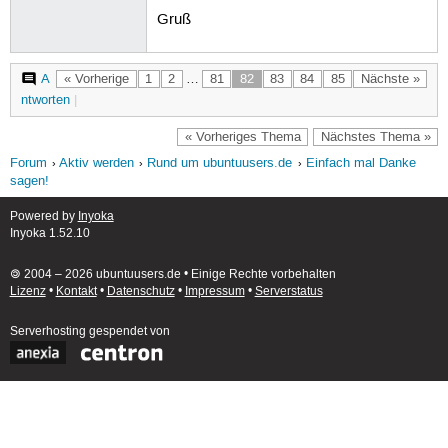
Gruß
A
« Vorherige
1
2
…
81
82
83
84
85
Nächste »
ntworten
|
« Vorheriges Thema
Nächstes Thema »
Forum
Aktiv werden
Rund um ubuntuusers.de
Einfach mal Danke
sagen!
Powered by
Inyoka
Inyoka 1.52.10
🄯 2004 – 2026 ubuntuusers.de • Einige Rechte vorbehalten
Lizenz
•
Kontakt
•
Datenschutz
•
Impressum
•
Serverstatus
Serverhosting
gespendet von