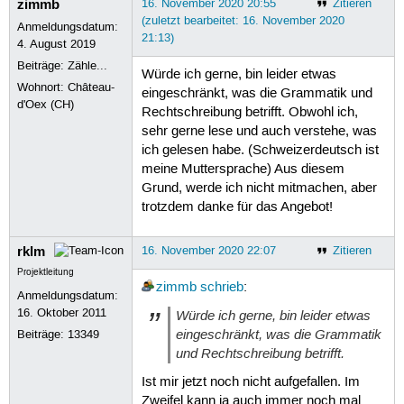
zimmb
16. November 2020 20:55
Zitieren
(zuletzt bearbeitet: 16. November 2020
Anmeldungsdatum:
21:13)
4. August 2019
Beiträge:
Zähle...
Würde ich gerne, bin leider etwas
Wohnort: Château-
eingeschränkt, was die Grammatik und
d'Oex (CH)
Rechtschreibung betrifft. Obwohl ich,
sehr gerne lese und auch verstehe, was
ich gelesen habe. (Schweizerdeutsch ist
meine Muttersprache) Aus diesem
Grund, werde ich nicht mitmachen, aber
trotzdem danke für das Angebot!
rklm
16. November 2020 22:07
Zitieren
Projektleitung
zimmb
schrieb
:
Anmeldungsdatum:
16. Oktober 2011
Würde ich gerne, bin leider etwas
eingeschränkt, was die Grammatik
Beiträge:
13349
und Rechtschreibung betrifft.
Ist mir jetzt noch nicht aufgefallen. Im
Zweifel kann ja auch immer noch mal