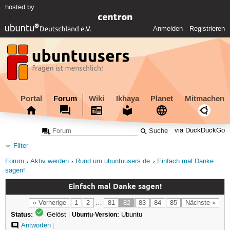
hosted by
Anmelden
Registrieren
Portal
Forum
Wiki
Ikhaya
Planet
Mitmachen
via DuckDuckGo
Filter
Forum
Aktiv werden
Rund um ubuntuusers.de
Einfach mal Danke
sagen!
Einfach mal Danke sagen!
« Vorherige
1
2
…
81
82
83
84
85
Nächste »
Status:
Gelöst
|
Ubuntu-Version:
Ubuntu
Antworten
|