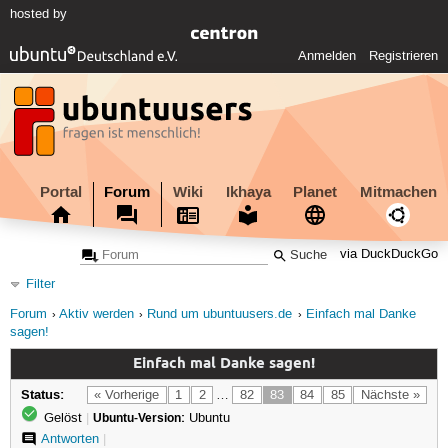
hosted by
Anmelden
Registrieren
Portal
Forum
Wiki
Ikhaya
Planet
Mitmachen
via DuckDuckGo
Filter
Forum
Aktiv werden
Rund um ubuntuusers.de
Einfach mal Danke
sagen!
Einfach mal Danke sagen!
Status:
« Vorherige
1
2
…
82
83
84
85
Nächste »
Gelöst
|
Ubuntu-Version:
Ubuntu
Antworten
|