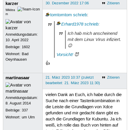
karzer
30. Dezember 2022 17:06
Zitieren
Wikitea
m
tomtomtom
schrieb
:
Erhard1978
schrieb
:
Ich hab mich anscheinend
Anmeldungsdatum:
mit dem Linux Virus infiziert.
10. April 2022
😉
Beiträge:
1602
Wohnort: Bad
Vorsicht!
😈
Oeynhausen
👍
martinasaar
21. März 2023 10:37 (zuletzt
Zitieren
bearbeitet: 21. März 2023 11:30)
vielen Dank an Euch, ich habe durch die
Anmeldungsdatum:
Suche nach einer Tastenkombination in
8. August 2014
die Leiste die Grundlagen von Xdce
Beiträge:
337
gefunden und mir gedacht dann gibt es
Wohnort: um Ulm
auch die Grundlagen für Kubuntu. Ja ich
weiß, ich rolle das Buch von hinten auf