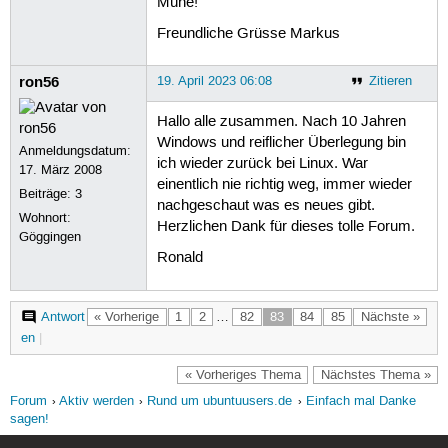
Mühe!
Freundliche Grüsse Markus
ron56
19. April 2023 06:08
Zitieren
Hallo alle zusammen. Nach 10 Jahren
Windows und reiflicher Überlegung bin
Anmeldungsdatum:
ich wieder zurück bei Linux. War
17. März 2008
einentlich nie richtig weg, immer wieder
Beiträge:
3
nachgeschaut was es neues gibt.
Wohnort:
Herzlichen Dank für dieses tolle Forum.
Göggingen
Ronald
Antwort
« Vorherige
1
2
…
82
83
84
85
Nächste »
en
|
« Vorheriges Thema
Nächstes Thema »
Forum
Aktiv werden
Rund um ubuntuusers.de
Einfach mal Danke
sagen!