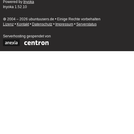
Powered by
Inyoka
Inyoka 1.52.10
🄯 2004 – 2026 ubuntuusers.de • Einige Rechte vorbehalten
Lizenz
•
Kontakt
•
Datenschutz
•
Impressum
•
Serverstatus
Serverhosting
gespendet von