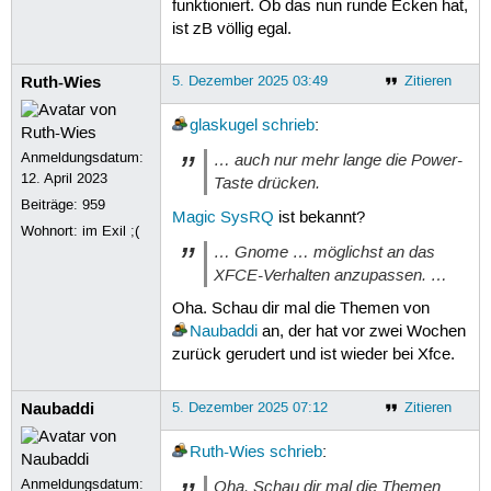
funktioniert. Ob das nun runde Ecken hat,
ist zB völlig egal.
Ruth-Wies
5. Dezember 2025 03:49
Zitieren
glaskugel
schrieb
:
Anmeldungsdatum:
… auch nur mehr lange die Power-
12. April 2023
Taste drücken.
Beiträge:
959
Magic SysRQ
ist bekannt?
Wohnort: im Exil ;(
… Gnome … möglichst an das
XFCE-Verhalten anzupassen. …
Oha. Schau dir mal die Themen von
Naubaddi
an, der hat vor zwei Wochen
zurück gerudert und ist wieder bei Xfce.
Naubaddi
5. Dezember 2025 07:12
Zitieren
Ruth-Wies
schrieb
:
Anmeldungsdatum:
Oha. Schau dir mal die Themen