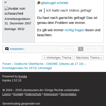
er
glaskugel
schrieb
:
Ich hatte nach Videos gefragt
Du hast nach garnichts gefragt! Das ist
Anmeldungsdatum:
genau dein Problem wie immer.
31. Dezember 2007
Beiträge:
8532
Es gilt wie immer
richtig fragen
lesen und
beachten.
Antworten
|
« Vorherige
1
Nächste »
« Vorheriges Thema
Nächstes Thema »
Forum
Grafische Oberfläche
GNOME (Ubuntu ab 17.10)
Einsteigervideo für XFCE-Umsteiger
Powered by
Inyoka
Inyoka 1.52.10
🄯 2004 – 2026 ubuntuusers.de • Einige Rechte vorbehalten
Lizenz
•
Kontakt
•
Datenschutz
•
Impressum
•
Serverstatus
Serverhosting
gespendet von