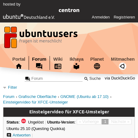
hosted by
Anmelden
Registrieren
Portal
Forum
Wiki
Ikhaya
Planet
Mitmachen
via DuckDuckGo
Filter
Forum
Grafische Oberfläche
GNOME (Ubuntu ab 17.10)
Einsteigervideo für XFCE-Umsteiger
Einsteigervideo für XFCE-Umsteiger
Status:
« Vorherige
1
Nächste »
Ungelöst
|
Ubuntu-Version:
Ubuntu 25.10 (Questing Quokka)
Antworten
|