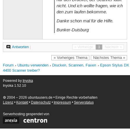
nicht. Und ich wollte fragen, wie ich
den zum laufen bekomme.
Danke schon mal für die Hilfe.
Bunker-Duisburg
Antworten
|
« Vorherige
1
Nächste »
« Vorheriges Thema
Nächstes Thema »
Forum
Ubuntu verwenden
Drucken, Scannen, Faxen
Epson Stylus DX
4400 Scanner treiber?
Powered by
Inyoka
Inyoka 1.52.10
🄯 2004 – 2026 ubuntuusers.de • Einige Rechte vorbehalten
Lizenz
•
Kontakt
•
Datenschutz
•
Impressum
•
Serverstatus
Serverhosting
gespendet von