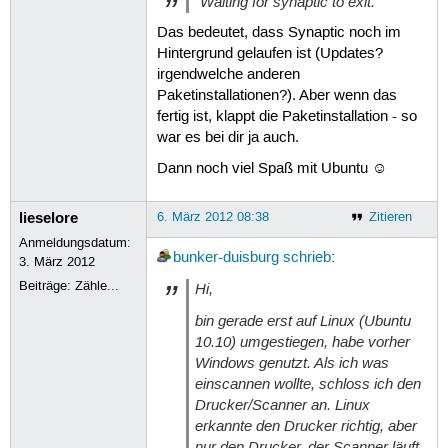
"Waiting for synaptic to exit."
Das bedeutet, dass Synaptic noch im
Hintergrund gelaufen ist (Updates?
irgendwelche anderen
Paketinstallationen?). Aber wenn das
fertig ist, klappt die Paketinstallation - so
war es bei dir ja auch.
Dann noch viel Spaß mit Ubuntu ☺
lieselore
6. März 2012 08:38
Zitieren
Anmeldungsdatum:
bunker-duisburg
schrieb
:
3. März 2012
Beiträge:
Zähle...
Hi,
bin gerade erst auf Linux (Ubuntu
10.10) umgestiegen, habe vorher
Windows genutzt. Als ich was
einscannen wollte, schloss ich den
Drucker/Scanner an. Linux
erkannte den Drucker richtig, aber
nur den Drucker, der Scanner läuft