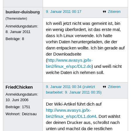
bunker-duisburg
9. Januar 2011 00:17
Zitieren
(Themenstarter)
Ich weiß jetzt nicht was gemeint ist, bin
Anmeldungsdatum:
ein wenig überfordert, ist das erste mal,
8. Januar 2011
dass Ich Linux verwende. Ich hatte
Beiträge:
8
vorhin Daten heruntergeladen, die der
dann entpacken wollte. Ich bin gerade auf
der Downloadseite
(
http://www.avasys.jp/lx-
bin2/linux_e/spc/DL2.do
) und weiß nicht
welche Daten ich nehmen soll.
FriedChicken
9. Januar 2011 00:34 (zuletzt
Zitieren
bearbeitet: 9. Januar 2011 00:35)
Anmeldungsdatum:
10. Juni 2006
Der Wiki-Artikel führt dich auf
Beiträge:
1751
http://www.avasys.jp/lx-
Wohnort: Deizisau
bin2/linux_e/spc/DL1.do#4
. Dort wählst
der deinen Drucker aus, schrollst nach
unten und machst da die restlichen