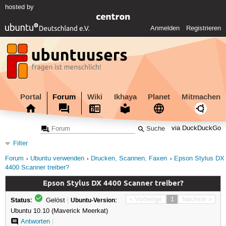
hosted by
Anmelden
Registrieren
Portal
Forum
Wiki
Ikhaya
Planet
Mitmachen
via DuckDuckGo
Filter
Forum
Ubuntu verwenden
Drucken, Scannen, Faxen
Epson Stylus DX
4400 Scanner treiber?
Epson Stylus DX 4400 Scanner treiber?
Status:
« Vorherige
1
Nächste »
Gelöst
|
Ubuntu-Version:
Ubuntu 10.10 (Maverick Meerkat)
Antworten
|