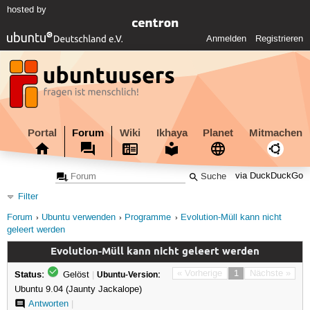
hosted by
Anmelden
Registrieren
Portal
Forum
Wiki
Ikhaya
Planet
Mitmachen
via DuckDuckGo
Filter
Forum
Ubuntu verwenden
Programme
Evolution-Müll kann nicht
geleert werden
Evolution-Müll kann nicht geleert werden
Status:
« Vorherige
1
Nächste »
Gelöst
|
Ubuntu-Version:
Ubuntu 9.04 (Jaunty Jackalope)
Antworten
|