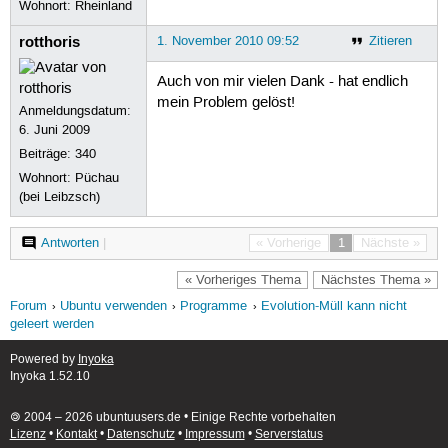
Wohnort: Rheinland
rotthoris
1. November 2010 09:52
Zitieren
Auch von mir vielen Dank - hat endlich
mein Problem gelöst!
Anmeldungsdatum:
6. Juni 2009
Beiträge:
340
Wohnort: Püchau
(bei Leibzsch)
Antworten
|
« Vorherige
1
Nächste »
« Vorheriges Thema
Nächstes Thema »
Forum
Ubuntu verwenden
Programme
Evolution-Müll kann nicht
geleert werden
Powered by
Inyoka
Inyoka 1.52.10
🄯 2004 – 2026 ubuntuusers.de • Einige Rechte vorbehalten
Lizenz
•
Kontakt
•
Datenschutz
•
Impressum
•
Serverstatus