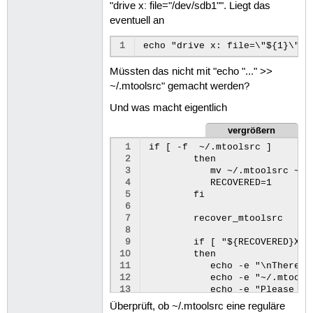
"drive x: file="/dev/sdb1"". Liegt das
eventuell an
1
Müssten das nicht mit "echo "..." >>
~/.mtoolsrc" gemacht werden?
Und was macht eigentlich
vergrößern
 1
if [ -f  ~/.mtoolsrc ]

 2
        then

 3
           mv ~/.mtoolsrc ~/.m
 4
           RECOVERED=1

 5
        fi

 6
 7
        recover_mtoolsrc

 8
 9
        if [ "${RECOVERED}X" =
10
        then

11
           echo -e "\nThere i
12
           echo -e "~/.mtools
13
           echo -e "Please ch
14
           exit $1

Überprüft, ob ~/.mtoolsrc eine reguläre