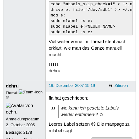
echo "mtools_skip_check=1" > ~/.mtoo
drive e: file="/dev/sdb1" >> ~/.mtoo
mcd e:

sudo mlabel -s e:

sudo mlabel e:<NEUER_NAME>

sudo mlabel -s e:
Viel weiter vorne im Thread steht auch
erklärt, wie man das Ganze manuell
macht.
HTH,
dehru
dehru
16. Dezember 2007 15:19
Zitieren
Ehemali
ge
fla hat geschrieben:
wie kann ich gesetzte Labels
wieder entfernen!? ☺
Anmeldungsdatum:
Leeres Label setzen 😉 Die manpage zu
2. Oktober 2005
mlabel sagt:
Beiträge:
2178