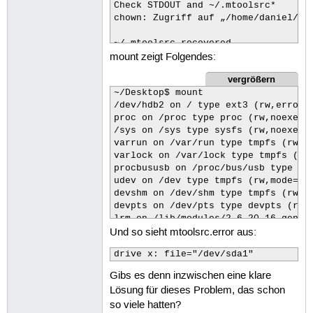
Check STDOUT and ~/.mtoolsrc*

chown: Zugriff auf „/home/daniel/.mc
~/.mtoolsrc recovered

mount zeigt Folgendes:
There is a file ~/.mtoolsrc.error

vergrößern
~/.mtoolsrc.error was written by me.
~/Desktop$ mount

Please check this file to figure out
/dev/hdb2 on / type ext3 (rw,errors=
proc on /proc type proc (rw,noexec,n
~/Desktop$
/sys on /sys type sysfs (rw,noexec,n
varrun on /var/run type tmpfs (rw,no
varlock on /var/lock type tmpfs (rw,
procbususb on /proc/bus/usb type usb
udev on /dev type tmpfs (rw,mode=075
devshm on /dev/shm type tmpfs (rw)

devpts on /dev/pts type devpts (rw,g
lrm on /lib/modules/2.6.20-16-generi
Und so sieht mtoolsrc.error aus:
/dev/hdb1 on /home type ext3 (rw)

/dev/hda1 on /media/hda1 type ntfs (
drive x: file="/dev/sda1"
binfmt_misc on /proc/sys/fs/binfmt_m
/dev/sda1 on /media/USB070422 type v
Gibs es denn inzwischen eine klare
~/Desktop$
Lösung für dieses Problem, das schon
so viele hatten?