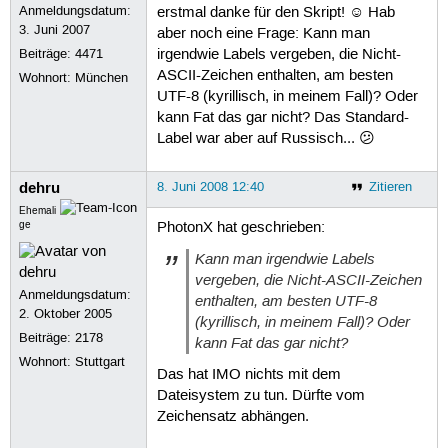
Anmeldungsdatum:
erstmal danke für den Skript! ☺ Hab
       s      Shows the existing lab
3. Juni 2007
aber noch eine Frage: Kann man
Beiträge:
4471
irgendwie Labels vergeben, die Nicht-
       n      Assigns a new (random)
ASCII-Zeichen enthalten, am besten
Wohnort: München
UTF-8 (kyrillisch, in meinem Fall)? Oder
       N serial

kann Fat das gar nicht? Das Standard-
              Sets the supplied seri
              hexadecimal number, wi
Label war aber auf Russisch... 😕
See Also

dehru
8. Juni 2008 12:40
Zitieren
       Mtools’ texinfo doc
Ehemali
ge
PhotonX hat geschrieben:
Kann man irgendwie Labels
vergeben, die Nicht-ASCII-Zeichen
Anmeldungsdatum:
enthalten, am besten UTF-8
2. Oktober 2005
(kyrillisch, in meinem Fall)? Oder
Beiträge:
2178
kann Fat das gar nicht?
Wohnort: Stuttgart
Das hat IMO nichts mit dem
Dateisystem zu tun. Dürfte vom
Zeichensatz abhängen.