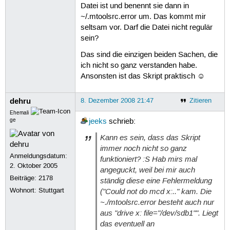
15
Datei ist und benennt sie dann in
~/.mtoolsrc.error um. Das kommt mir
seltsam vor. Darf die Datei nicht regulär
sein?
Das sind die einzigen beiden Sachen, die
ich nicht so ganz verstanden habe.
Ansonsten ist das Skript praktisch ☺
dehru
8. Dezember 2008 21:47
Zitieren
Ehemali
ge
jeeks
schrieb:
Kann es sein, dass das Skript
immer noch nicht so ganz
Anmeldungsdatum:
funktioniert? :S Hab mirs mal
2. Oktober 2005
angeguckt, weil bei mir auch
Beiträge:
2178
ständig diese eine Fehlermeldung
Wohnort: Stuttgart
("Could not do mcd x:.." kam. Die
~./mtoolsrc.error besteht auch nur
aus "drive x: file="/dev/sdb1"". Liegt
das eventuell an