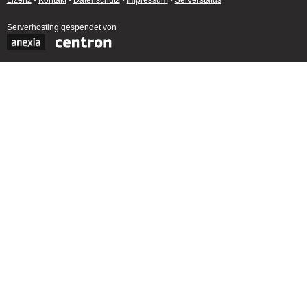
Lizenz
•
Kontakt
•
Datenschutz
•
Impressum
•
Serverstatus
Serverhosting
gespendet von