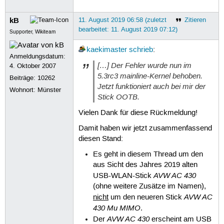
kB
11. August 2019 06:58 (zuletzt
Zitieren
bearbeitet: 11. August 2019 07:12)
Supporter, Wikiteam
kaekimaster
schrieb
:
Anmeldungsdatum:
[…] Der Fehler wurde nun im
4. Oktober 2007
5.3rc3 mainline-Kernel behoben.
Beiträge:
10262
Jetzt funktioniert auch bei mir der
Wohnort: Münster
Stick OOTB.
Vielen Dank für diese Rückmeldung!
Damit haben wir jetzt zusammenfassend
diesen Stand:
Es geht in diesem Thread um den
aus Sicht des Jahres 2019 alten
AVW AC 430
USB-WLAN-Stick
(ohne weitere Zusätze im Namen),
AVW AC
nicht
um den neueren Stick
430 Mu MIMO
.
AVW AC 430
Der
erscheint am USB