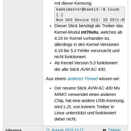
mit dieser Kennung:
kaekimaster@kaeki4:~$ lsusb

[…] 

Bus 003 Device 012: ID 057c:850
Dieser Stick benötigt als Treiber das
mt76x0u
Kernel-Modul
, welches ab
4.19 im Kernel vorhanden ist,
allerdings in den Kernel-Versionen
4.19 bis 5.2 Fehler verursacht und
nicht funktioniert.
Ab Kernel Version 5.3 funktioniert
AVM AC 430
der alte Stick
.
Aus einem
anderen Thread
wissen wir:
AVW AC 430 Mu
Der neuere Stick
MIMO
verwendet einen anderen
Chip, hat eine andere USB-Kennung,
wird z.Zt. von keinem Treiber in
Linux unterstützt und funktioniert
daher nicht.
Ubunux
11. August 2019 13:27
Zitieren