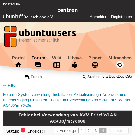
hosted by
Anmelden
Registrieren
Portal
Forum
Wiki
Ikhaya
Planet
Mitmachen
via DuckDuckGo
Filter
Forum
Systemverwaltung, Installation, Aktualisierung
Netzwerk und
Internetzugang einrichten
Fehler bei Verwendung von AVM Fritz! WLAN
AC430/mt76x0u
Fehler bei Verwendung von AVM Fritz! WLAN
AC430/mt76x0u
Status:
« Vorherige
1
2
3
4
Nächste »
Ungelöst
|