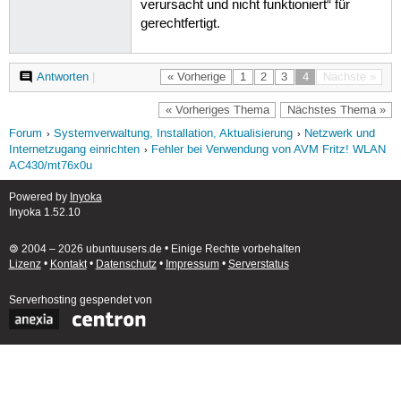
verursacht und nicht funktioniert“ für
gerechtfertigt.
Antworten
|
« Vorherige
1
2
3
4
Nächste »
« Vorheriges Thema
Nächstes Thema »
Forum
Systemverwaltung, Installation, Aktualisierung
Netzwerk und
Internetzugang einrichten
Fehler bei Verwendung von AVM Fritz! WLAN
AC430/mt76x0u
Powered by
Inyoka
Inyoka 1.52.10
🄯 2004 – 2026 ubuntuusers.de • Einige Rechte vorbehalten
Lizenz
•
Kontakt
•
Datenschutz
•
Impressum
•
Serverstatus
Serverhosting
gespendet von