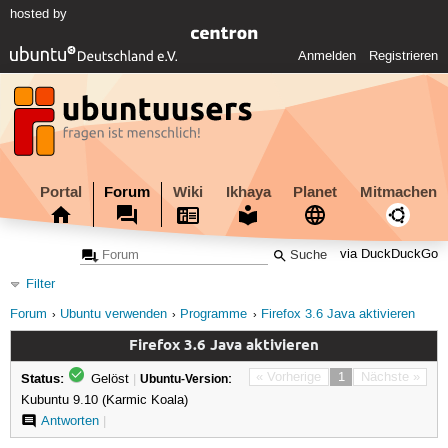
hosted by
Anmelden
Registrieren
Portal
Forum
Wiki
Ikhaya
Planet
Mitmachen
via DuckDuckGo
Filter
Forum
Ubuntu verwenden
Programme
Firefox 3.6 Java aktivieren
Firefox 3.6 Java aktivieren
Status:
« Vorherige
1
Nächste »
Gelöst
|
Ubuntu-Version:
Kubuntu 9.10 (Karmic Koala)
Antworten
|