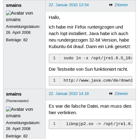
smains
22. Januar 2010 13:54
Zitieren
Hallo,
Anmeldungsdatum:
ich habe mir Firfox runtergzogen und
26. April 2008
nach /opt installiert. Java habe ich auch
Beiträge:
82
neu rundergezogen 32-bit Version, habe
Kubuntu-64 drauf. Dann ein Link gesetzt:
1
sudo
ln
-s
/opt/jre1.6.0_18/pl
Die Testseite von Sun funktioniert nicht.
1
smains
22. Januar 2010 14:18
Zitieren
(Themenstarter)
Es war die falsche Datei, man muss dies
hier verlinken.
Anmeldungsdatum:
1
libnpjp2.so
->
26. April 2008
Beiträge:
82