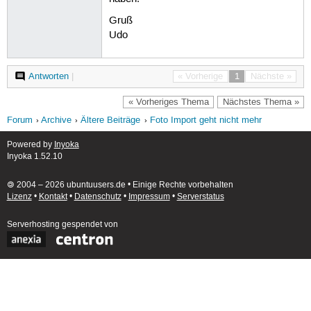
Gruß
Udo
Antworten
|
« Vorherige
1
Nächste »
« Vorheriges Thema
Nächstes Thema »
Forum
Archive
Ältere Beiträge
Foto Import geht nicht mehr
Powered by
Inyoka
Inyoka 1.52.10
🄯 2004 – 2026 ubuntuusers.de • Einige Rechte vorbehalten
Lizenz
•
Kontakt
•
Datenschutz
•
Impressum
•
Serverstatus
Serverhosting
gespendet von