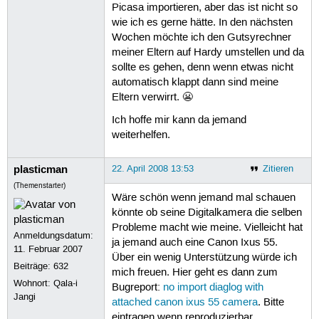
Picasa importieren, aber das ist nicht so
wie ich es gerne hätte. In den nächsten
Wochen möchte ich den Gutsyrechner
meiner Eltern auf Hardy umstellen und da
sollte es gehen, denn wenn etwas nicht
automatisch klappt dann sind meine
Eltern verwirrt. 😬
Ich hoffe mir kann da jemand
weiterhelfen.
plasticman
22. April 2008 13:53
Zitieren
(Themenstarter)
Wäre schön wenn jemand mal schauen
könnte ob seine Digitalkamera die selben
Probleme macht wie meine. Vielleicht hat
Anmeldungsdatum:
ja jemand auch eine Canon Ixus 55.
11. Februar 2007
Über ein wenig Unterstützung würde ich
Beiträge:
632
mich freuen. Hier geht es dann zum
Wohnort: Qala-i
Bugreport:
no import diaglog with
Jangi
attached canon ixus 55 camera
. Bitte
eintragen wenn reproduzierbar.