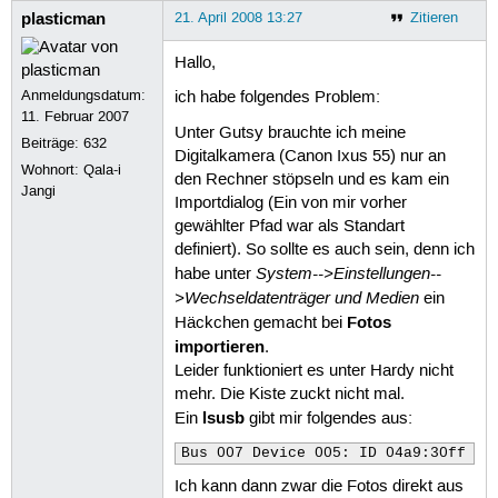
plasticman
21. April 2008 13:27
Zitieren
Hallo,
Anmeldungsdatum:
ich habe folgendes Problem:
11. Februar 2007
Unter Gutsy brauchte ich meine
Beiträge:
632
Digitalkamera (Canon Ixus 55) nur an
Wohnort: Qala-i
den Rechner stöpseln und es kam ein
Jangi
Importdialog (Ein von mir vorher
gewählter Pfad war als Standart
definiert). So sollte es auch sein, denn ich
System-->Einstellungen--
habe unter
>Wechseldatenträger und Medien
ein
Fotos
Häckchen gemacht bei
importieren
.
Leider funktioniert es unter Hardy nicht
mehr. Die Kiste zuckt nicht mal.
lsusb
Ein
gibt mir folgendes aus:
Bus 007 Device 005: ID 04a9:30ff Ca
Ich kann dann zwar die Fotos direkt aus