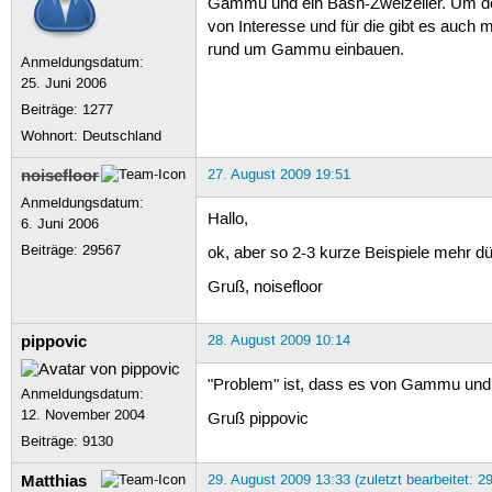
Gammu und ein Bash-Zweizeiler. Um den
von Interesse und für die gibt es auc
rund um Gammu einbauen.
Anmeldungsdatum:
25. Juni 2006
Beiträge:
1277
Wohnort: Deutschland
noisefloor
27. August 2009 19:51
Anmeldungsdatum:
Hallo,
6. Juni 2006
Beiträge:
29567
ok, aber so 2-3 kurze Beispiele mehr dü
Gruß, noisefloor
pippovic
28. August 2009 10:14
"Problem" ist, dass es von Gammu und W
Anmeldungsdatum:
12. November 2004
Gruß pippovic
Beiträge:
9130
Matthias
29. August 2009 13:33 (zuletzt bearbeitet: 2