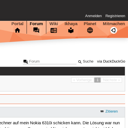
Anmelden
Registrieren
Portal
Forum
Wiki
Ikhaya
Planet
Mitmachen
via DuckDuckGo
« Vorherige
1
Nächste »
Zitieren
echner auf mein Nokia 6310i schicken kann. Die Lösung war nun