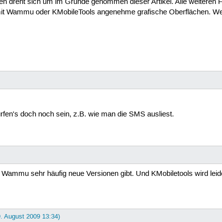
 dreht sich um im Grunde genommen dieser Artikel. Alle weiteren 
h mit Wammu oder KMobileTools angenehme grafische Oberflächen. We
rfen's doch noch sein, z.B. wie man die SMS ausliest.
ammu sehr häufig neue Versionen gibt. Und KMobiletools wird leider
9. August 2009 13:34)