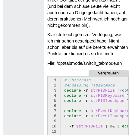
in der GUI gibt, der genau das macht
(und bei dem schlaue Leute vielleicht
auch noch an Dinge gedacht haben, auf
deren praktischen Mehrwert ich noch gar
nicht gekommen bin).
Klar stelle ich gern zur Verfügung, was
ich mir schon gescripted habe. Nicht
schön, aber bis auf die bereits erwähnten
Punkte funktioniert es so für mich:
File: /opt/tabmode/switch_tabmode.sh
vergrößern
 1
#!/bin/bash
 2
#Anpassung Tabletmode
 3
declare
-r
strPIDFile
=
"/opt/t
 4
declare
-r
strPIDKeyboard
=
"/o
 5
declare
-r
strPIDTouchpad
=
"/o
 6
 7
declare
-r
strEventKeyboard
=
"
 8
declare
-r
strEventTouchpad
=
"
 9
10
[
-f
$strPIDFile
]
&&
{
echo
11