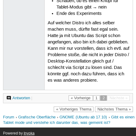
Schauen, ob es einen Knopf für
Tablet-Modus gibt → nein
Ende des Experiments
Auf welcher Distro ich alles selber
machen muss, dürfte fast egal sein.
Hatte ja mit Ubuntu das Script schon
angefangen, also bin ich dabei geblieben.
Kann mir nur vorstellen, dass ich evtl. auf
Probleme stoße, die nicht in jeder Distro /
Desktop-Konstellation gleich gut /
schlecht via Script zu lösen sind. Das
könnte ggf. noch dazu führen, dass ich
es was anderes probiere.
Antworten
|
« Vorherige
1
2
Nächste »
« Vorheriges Thema
Nächstes Thema »
Forum
Grafische Oberfläche
GNOME (Ubuntu ab 17.10)
Gibt es einen
Tablet mode und verstehe ich darunter das, was gemeint ist?
Powered by
Inyoka