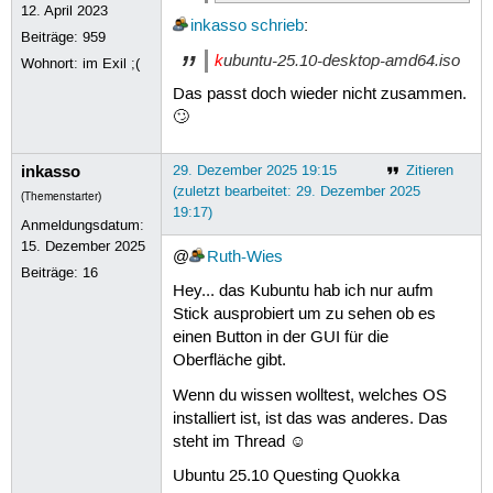
12. April 2023
inkasso
schrieb
:
Beiträge:
959
k
ubuntu-25.10-desktop-amd64.iso
Wohnort: im Exil ;(
Das passt doch wieder nicht zusammen.
🙄
inkasso
29. Dezember 2025 19:15
Zitieren
(zuletzt bearbeitet: 29. Dezember 2025
(Themenstarter)
19:17)
Anmeldungsdatum:
15. Dezember 2025
@
Ruth-Wies
Beiträge:
16
Hey... das Kubuntu hab ich nur aufm
Stick ausprobiert um zu sehen ob es
einen Button in der GUI für die
Oberfläche gibt.
Wenn du wissen wolltest, welches OS
installiert ist, ist das was anderes. Das
steht im Thread ☺
Ubuntu 25.10 Questing Quokka