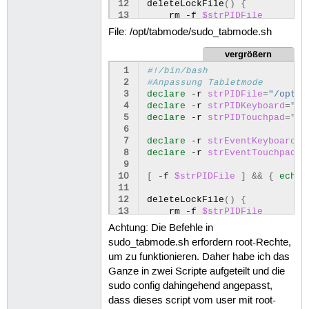
12
deleteLockFile
()
{
13
rm
-f
$strPIDFile
14
}
File: /opt/tabmode/sudo_tabmode.sh
15
16
trap
"deleteLockFile ; exit 1
vergrößern
17
 1
#!/bin/bash
18
echo
$$
>
$strPIDFile
 2
#Anpassung Tabletmode
19
 3
declare
-r
strPIDFile
=
"/opt/t
20
if
[
-f
$strPIDKeyboard
]
||
 4
declare
-r
strPIDKeyboard
=
"/o
21
sudo
/opt/tabmode/sudo_tabmo
 5
declare
-r
strPIDTouchpad
=
"/o
22
 6
23
gdbus
call
--session
--dest
 7
declare
-r
strEventKeyboard
=
"
24
 8
declare
-r
strEventTouchpad
=
"
25
gsettings
set
org.gnome.des
 9
26
else
10
[
-f
$strPIDFile
]
&&
{
echo
27
gdbus
call
--session
--dest
11
28
12
deleteLockFile
()
{
29
gsettings
set
org.gnome.des
13
rm
-f
$strPIDFile
30
14
}
31
sudo
Achtung: Die Befehle in
15
32
fi
sudo_tabmode.sh erfordern root-Rechte,
16
trap
"deleteLockFile ; exit 1
33
um zu funktionieren. Daher habe ich das
17
34
waydroid
session
stop

18
echo
$$
>
$strPIDFile
Ganze in zwei Scripte aufgeteilt und die
35
19
sudo config dahingehend angepasst,
36
20
if
[
-f
$strPIDKeyboard
]
||
37
#sleep 5
dass dieses script vom user mit root-
21
if
[
-f
$strPIDKeyboard
]
;
38
exit
0