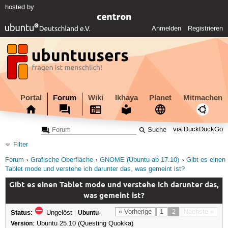
hosted by
Anmelden
Registrieren
Portal
Forum
Wiki
Ikhaya
Planet
Mitmachen
via DuckDuckGo
Filter
Forum
Grafische Oberfläche
GNOME (Ubuntu ab 17.10)
Gibt es einen
Tablet mode und verstehe ich darunter das, was gemeint ist?
Gibt es einen Tablet mode und verstehe ich darunter das,
was gemeint ist?
Status:
« Vorherige
1
2
Nächste »
Ungelöst
|
Ubuntu-
Version:
Ubuntu 25.10 (Questing Quokka)