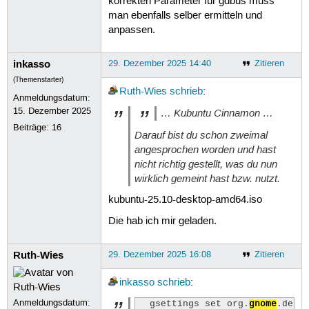
korrekten Parameter für gdbus muss
man ebenfalls selber ermitteln und
anpassen.
inkasso
29. Dezember 2025 14:40
Zitieren
(Themenstarter)
Ruth-Wies
schrieb
:
Anmeldungsdatum:
15. Dezember 2025
… Kubuntu Cinnamon …
Beiträge:
16
Darauf bist du schon zweimal
angesprochen worden und hast
nicht richtig gestellt, was du nun
wirklich gemeint hast bzw. nutzt.
kubuntu-25.10-desktop-amd64.iso
Die hab ich mir geladen.
Ruth-Wies
29. Dezember 2025 16:08
Zitieren
inkasso
schrieb
:
Anmeldungsdatum:
  gsettings set org.
gnome
.desk