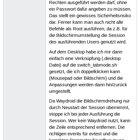
Rechten ausgeführt werden darf, ohne
22
cat
$strPIDKeyboard
|
xar
ein Passwort dafür angeben zu müssen.
23
rm
$strPIDKeyboard
24
fi
Das stellt ein gewisses Sicherheitsrisiko
25
dar. Ferner kann man auch nicht alle
26
if
[
-f
$strPIDTouchpad
]
;
Befehle als Root ausführen, da z.B. für
27
cat
$strPIDTouchpad
|
xar
die Bildschirmumstellung die Session
28
rm
$strPIDTouchpad
29
fi
des ausführenden Users genutzt wird.
30
else
Auf dem Desktop habe ich mir dann
31
evtest
--grab
$strEventKeyb
32
pidKeyboard
=
$!
einfach eine Verknüpfung (.desktop
33
echo
$pidKeyboard
>
$strPID
Datei) auf die switch_tabmode.sh
34
gesetzt, die ich doppelklicken kann
35
evtest
--grab
$strEventTouc
(Mousepad oder Bildschirm) und die
36
pidTouchpad
=
$!
37
echo
$pidTouchpad
>
$strPID
Anpassungen werden dann hin/zurück
38
fi
umgestellt.
39
40
Da Waydroid die Bildschirmdrehung nur
41
exit
0
durch Neustart der Session übernimmt,
stoppe ich bei jeder Ausführung die
Session. Wer kein Waydroid nutzt, kann
die Zeile entsprechend entfernen. Die
richtigen events für evtest und die