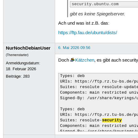
security.ubuntu.com
gibt es keine Spiegelserver.
Ach und was ist z.B. das:
https://ftp.fau.de/ubuntu/dists/
NurNochDebianUser
6. Mai 2026 09:56
(Themenstarter)
Doch
Kätzchen
, es gibt auch securit
Anmeldungsdatum:
18. Februar 2026
Beiträge:
283
Types: deb

URIs: https://ftp.rz.tu-bs.de/pu
Suites: resolute resolute-update
Components: main restricted univ
Signed-By: /usr/share/keyrings/u
Types: deb

URIs: https://ftp.rz.tu-bs.de/pu
Suites: resolute-
security
Components: main restricted univ
Signed-By: /usr/share/keyrings/