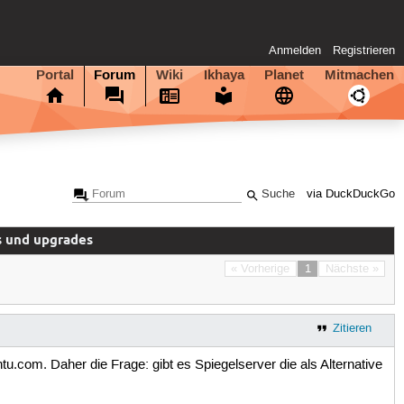
Anmelden
Registrieren
Portal
Forum
Wiki
Ikhaya
Planet
Mitmachen
via DuckDuckGo
s und upgrades
« Vorherige
1
Nächste »
Zitieren
tu.com. Daher die Frage: gibt es Spiegelserver die als Alternative