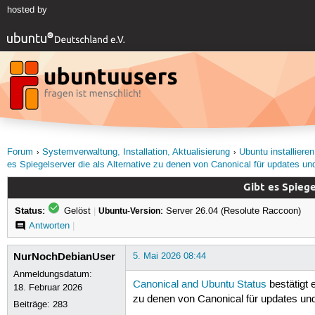
hosted by
Forum
Systemverwaltung, Installation, Aktualisierung
Ubuntu installieren
es Spiegelserver die als Alternative zu denen von Canonical für updates u
Gibt es Spieg
Status:
Gelöst
|
Ubuntu-Version:
Server 26.04 (Resolute Raccoon)
Antworten
|
NurNochDebianUser
5. Mai 2026 08:44
Anmeldungsdatum:
Canonical and Ubuntu Status
bestätigt 
18. Februar 2026
zu denen von Canonical für updates u
Beiträge:
283