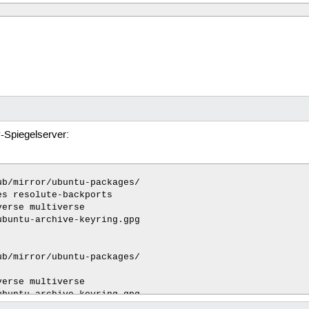
y-Spiegelserver:
b/mirror/ubuntu-packages/

s resolute-backports

erse multiverse

buntu-archive-keyring.gpg

b/mirror/ubuntu-packages/

erse multiverse

ubuntu-archive-keyring.gpg