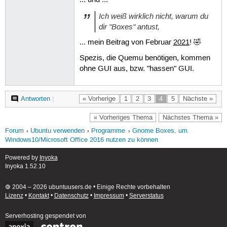
... und ...
Ich weiß wirklich nicht, warum du
dir "Boxes" antust,
... mein Beitrag von Februar
2021
! 🤣
Spezis, die Quemu benötigen, kommen
ohne GUI aus, bzw. "hassen" GUI.
Antworten
|
« Vorherige
1
2
3
4
5
Nächste »
« Vorheriges Thema
Nächstes Thema »
Forum
Ubuntu verwenden
Programme
Gnome Boxes, um
Windows10/Microsoft Office 2016 nutzen zu können
Powered by
Inyoka
Inyoka 1.52.10
🄯 2004 – 2026 ubuntuusers.de • Einige Rechte vorbehalten
Lizenz
•
Kontakt
•
Datenschutz
•
Impressum
•
Serverstatus
Serverhosting
gespendet von