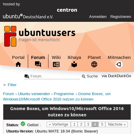
hosted by
Anmelden
Registrieren
Portal
Forum
Wiki
Ikhaya
Planet
Mitmachen
via DuckDuckGo
Filter
Forum
Ubuntu verwenden
Programme
Gnome Boxes, um
Windows10/Microsoft Office 2016 nutzen zu können
Gnome Boxes, um Windows10/Microsoft Office 2016
nutzen zu können
Status:
« Vorherige
1
2
3
4
5
Nächste »
Gelöst
|
Ubuntu-Version:
Ubuntu MATE 18.04 (Bionic Beaver)