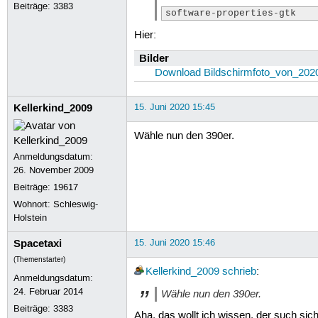
Beiträge:
3383
software-properties-gtk
Hier:
Bilder
Download Bildschirmfoto_von_202
Kellerkind_2009
15. Juni 2020 15:45
Wähle nun den 390er.
Anmeldungsdatum:
26. November 2009
Beiträge:
19617
Wohnort: Schleswig-
Holstein
Spacetaxi
15. Juni 2020 15:46
(Themenstarter)
Kellerkind_2009
schrieb
:
Anmeldungsdatum:
24. Februar 2014
Wähle nun den 390er.
Beiträge:
3383
Aha, das wollt ich wissen, der such sich 