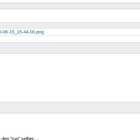
0-06-15_15-44-00.png
den "run" selber....