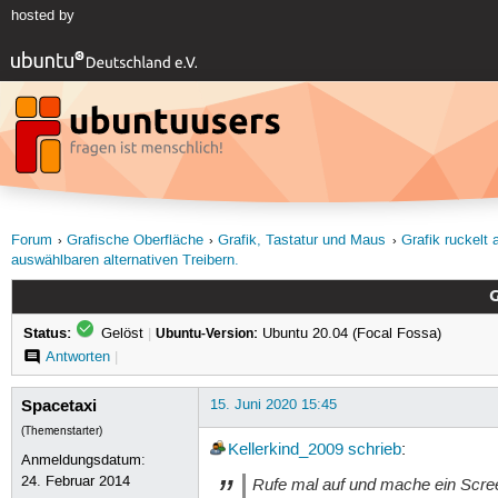
hosted by
Forum
Grafische Oberfläche
Grafik, Tastatur und Maus
Grafik ruckelt 
auswählbaren alternativen Treibern.
G
Status:
Gelöst
|
Ubuntu-Version:
Ubuntu 20.04 (Focal Fossa)
Antworten
|
Spacetaxi
15. Juni 2020 15:45
(Themenstarter)
Kellerkind_2009
schrieb
:
Anmeldungsdatum:
24. Februar 2014
Rufe mal auf und mache ein Screen