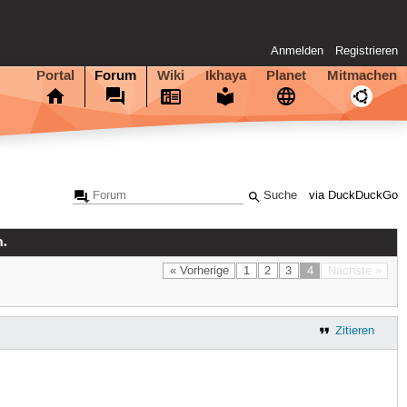
Anmelden
Registrieren
Portal
Forum
Wiki
Ikhaya
Planet
Mitmachen
via DuckDuckGo
n.
« Vorherige
1
2
3
4
Nächste »
Zitieren