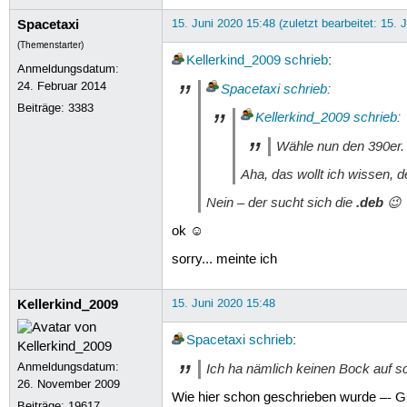
Spacetaxi
15. Juni 2020 15:48 (zuletzt bearbeitet: 15. 
(Themenstarter)
Kellerkind_2009
schrieb
:
Anmeldungsdatum:
24. Februar 2014
Spacetaxi
schrieb
:
Beiträge:
3383
Kellerkind_2009
schrieb
:
Wähle nun den 390er.
Aha, das wollt ich wissen, de
Nein – der sucht sich die
.deb
😉
ok ☺
sorry... meinte ich
Kellerkind_2009
15. Juni 2020 15:48
Spacetaxi
schrieb
:
Anmeldungsdatum:
Ich ha nämlich keinen Bock auf s
26. November 2009
Wie hier schon geschrieben wurde –- G
Beiträge:
19617