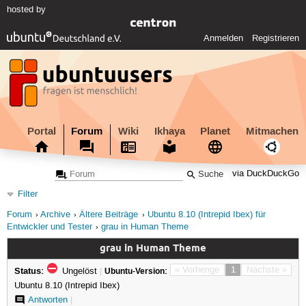
hosted by
Anmelden
Registrieren
Portal
Forum
Wiki
Ikhaya
Planet
Mitmachen
via DuckDuckGo
Filter
Forum
Archive
Ältere Beiträge
Ubuntu 8.10 (Intrepid Ibex) für
Entwickler und Tester
grau in Human Theme
grau in Human Theme
Status:
« Vorherige
1
Nächste »
Ungelöst
|
Ubuntu-Version:
Ubuntu 8.10 (Intrepid Ibex)
Antworten
|