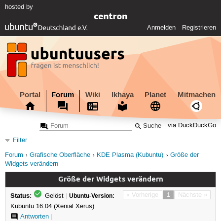
hosted by
Anmelden
Registrieren
Portal
Forum
Wiki
Ikhaya
Planet
Mitmachen
via DuckDuckGo
Filter
Forum
Grafische Oberfläche
KDE Plasma (Kubuntu)
Größe der
Widgets verändern
Größe der Widgets verändern
Status:
« Vorherige
1
Nächste »
Gelöst
|
Ubuntu-Version:
Kubuntu 16.04 (Xenial Xerus)
Antworten
|