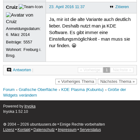
Cruiz
23. April 2016 11:37
Zitieren
Ja, mir ist die alte Variante auch deutlich
lieber. Deshalb nutzt man ja KDE
Anmeldungsdatum:
Software. Es gibt immer eine
6. März 2014
Einstellungsmöglichkeit - man muss sie
Beiträge:
5557
nur finden. 😀
Wohnort: Freiburg i.
Brsg.
Antworten
|
« Vorherige
1
Nächste »
« Vorheriges Thema
Nächstes Thema »
Forum
Grafische Oberfläche
KDE Plasma (Kubuntu)
Größe der
Widgets verändern
Powered by
Inyoka
Inyoka 1.52.10
🄯 2004 – 2026 ubuntuusers.de • Einige Rechte vorbehalten
Lizenz
•
Kontakt
•
Datenschutz
•
Impressum
•
Serverstatus