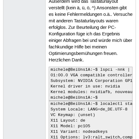
Außerdem wird das Tastaturlayout
verstellt (kein ä, ü, ö, ^) Ansonsten gibt
es keine Fehlermeldungen o.ä.. Versuche
mit anderen Tastaturlayouts waren
erfolglos. Zur Beurteilung der PC-
Konfiguration füge ich das Ergebnis
einiger Abfragen bei und würde mich über
fachkundige Hilfe bei meinen
Optimierungsbemühungen freuen.
Herzlichen Dank.
michele@BeiUns1A:~$ lspci -nnk | gre
01:00.0 VGA compatible controller [0
Subsystem: NVIDIA Corporation GP104 
Kernel driver in use: nvidia

Kernel modules: nvidiafb, nouveau, n
michele@BeiUns1A:~$
michele@BeiUns1A:~$ localectl status
System Locale: LANG=de_DE.UTF-8

VC Keymap: (unset)                  
X11 Layout: de

X11 Model: pc105

X11 Variant: nodeadkeys

X11 Options: lv3:ralt_switch,compose