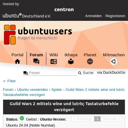
hosted by
Anmelden
Registrieren
Portal
Forum
Wiki
Ikhaya
Planet
Mitmachen
via DuckDuckGo
Filter
Forum
Ubuntu verwenden
Spiele
Guild Wars 2 mittels wine und lutris;
Tastaturbefehle verzögert
Guild Wars 2 mittels wine und lutris; Tastaturbefehle
verzögert
Status:
« Vorherige
1
Nächste »
Gelöst
|
Ubuntu-Version:
Ubuntu 24.04 (Noble Numbat)