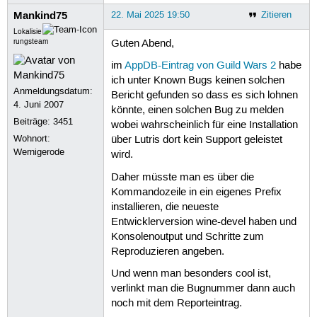
  Speed (MHz): avg: 1520 min/max: 80
Mankind75
22. Mai 2025 19:50
Zitieren
    4: 800

Lokalisie
Graphics:

rungsteam
Guten Abend,
  Device-1: NVIDIA GP104 [GeForce GT
  Display: x11 server: X.Org v: 21.1
im
AppDB-Eintrag von Guild Wars 2
habe
    loaded: nouveau unloaded: fbdev,
ich unter Known Bugs keinen solchen
    gpu: nvidia,nvidia-nvswitch reso
Anmeldungsdatum:
Bericht gefunden so dass es sich lohnen
  API: EGL v: 1.5 drivers: nvidia,sw
4. Juni 2007
könnte, einen solchen Bug zu melden
  API: OpenGL v: 4.6.0 compat-v: 4.5
Beiträge:
3451
    renderer: NVIDIA GeForce GTX 107
wobei wahrscheinlich für eine Installation
  API: Vulkan v: 1.3.275 drivers: N/
Wohnort:
über Lutris dort kein Support geleistet
Audio:

Wernigerode
wird.
  Device-1: Intel 100 Series/C230 Se
  Device-2: NVIDIA GP104 High Defini
Daher müsste man es über die
  API: ALSA v: k6.8.0-60-generic sta
Kommandozeile in ein eigenes Prefix
  Server-1: PipeWire v: 1.0.5 status
installieren, die neueste
Network:

Entwicklerversion wine-devel haben und
  Device-1: Qualcomm Atheros Killer 
Konsolenoutput und Schritte zum
  IF: enp3s0 state: up speed: 1000 M
Reproduzieren angeben.
  Device-2: Realtek RTL8192CE PCIe W
    driver: rtl8192ce

Und wenn man besonders cool ist,
  IF: wlp4s0 state: down mac: <filte
verlinkt man die Bugnummer dann auch
Drives:

noch mit dem Reporteintrag.
  Local Storage: total: 1.48 TiB use
  ID-1: /dev/sda vendor: Samsung mod