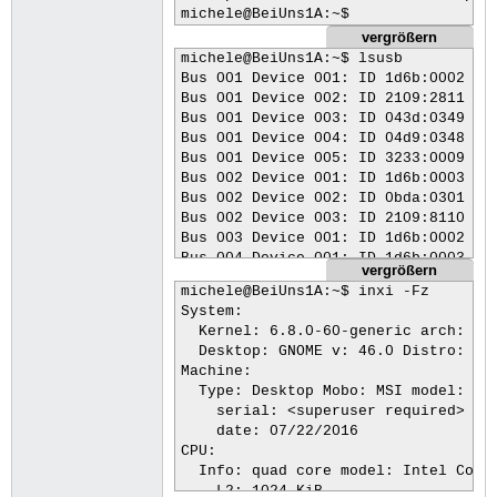
michele@BeiUns1A:~$
vergrößern
michele@BeiUns1A:~$ lsusb

Bus 001 Device 001: ID 1d6b:0002 Lin
Bus 001 Device 002: ID 2109:2811 VIA
Bus 001 Device 003: ID 043d:0349 Lex
Bus 001 Device 004: ID 04d9:0348 Hol
Bus 001 Device 005: ID 3233:0009 Duc
Bus 002 Device 001: ID 1d6b:0003 Lin
Bus 002 Device 002: ID 0bda:0301 Rea
Bus 002 Device 003: ID 2109:8110 VIA
Bus 003 Device 001: ID 1d6b:0002 Lin
Bus 004 Device 001: ID 1d6b:0003 Lin
vergrößern
michele@BeiUns1A:~$
michele@BeiUns1A:~$ inxi -Fz

System:

  Kernel: 6.8.0-60-generic arch: x86
  Desktop: GNOME v: 46.0 Distro: Ubu
Machine:

  Type: Desktop Mobo: MSI model: Z17
    serial: <superuser required> UEF
    date: 07/22/2016

CPU:

  Info: quad core model: Intel Core 
    L2: 1024 KiB
