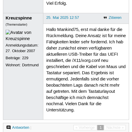
Viel Erfolg.
  ID-2: /dev/sdb vendor: Toshiba mod
  ID-3: /dev/sdc vendor: SanDisk mod
  ID-4: /dev/sdd vendor: Samsung mod
Kreuzspinne
25. Mai 2025 12:57
Zitieren
Partition:

(Themenstarter)
  ID-1: / size: 39.41 GiB used: 23.2
Hallo Mankind75, erst mal danke für die
  ID-2: /boot/efi size: 95 MiB used:
Rückmeldung. Deine Ansatz ist für meine
    dev: /dev/sda2

  ID-3: /home size: 174.85 GiB used:
Fähigkeiten leider sehr fordernd. Ich hab
Anmeldungsdatum:
    dev: /dev/sdd3

daher zunächst einen verfügbaren
27. Oktober 2007
Swap:

aktuelleren USB-Treiber für das UEFI
  ID-1: swap-1 type: partition size:
Beiträge:
229
installiert, die /X11/xorg.conf neu
    dev: /dev/sdd2

Wohnort: Dortmund
geschrieben und die Kabel von Maus und
Sensors:

Tastatur separiert. Das Ergebnis ist
  System Temperatures: cpu: 43.5 C p
    temp: 53 C

ermutigend. Jedenfalls sind die vorher
  Fan Speeds (rpm): fan-1: 0 fan-2: 
beobachteten Lags danach nicht mehr
    gpu: nvidia fan: 0%

auf getreten. Mit dem Tastaturlayout
Info:

beschäftige ich mich demnächst
  Memory: total: 16 GiB available: 1
nochmal. Vielen Dank für die
  Processes: 269 Uptime: 56m Shell: 
Unterstützung.
michele@BeiUns1A:~$ 
Antworten
|
« Vorherige
1
Nächste »