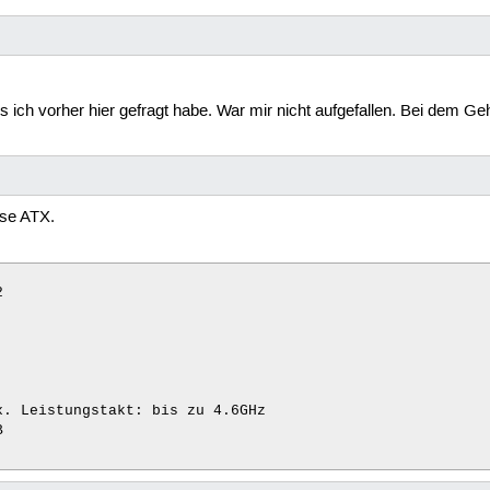
D

ss ich vorher hier gefragt habe. War mir nicht aufgefallen. Bei dem G
D

256 MB Cache

se ATX.
SB 3.0, Seitenfenster



 ATX

. Leistungstakt: bis zu 4.6GHz


