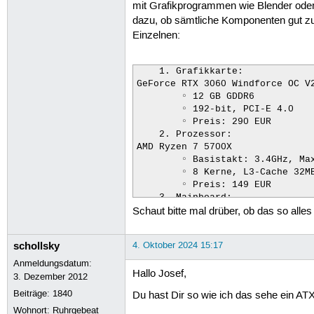
mit Grafikprogrammen wie Blender oder 
dazu, ob sämtliche Komponenten gut zu
Einzelnen:
    1. Grafikkarte:

GeForce RTX 3060 Windforce OC V2
        ◦ 12 GB GDDR6

        ◦ 192-bit, PCI-E 4.0

        ◦ Preis: 290 EUR

    2. Prozessor:

AMD Ryzen 7 5700X

        ◦ Basistakt: 3.4GHz, Max
        ◦ 8 Kerne, L3-Cache 32MB
        ◦ Preis: 149 EUR

    3. Mainboard:

Schaut bitte mal drüber, ob das so alle
MSI B550-A PRO

        ◦ AMD AM4, DDR4, M.2, US
        ◦ Preis: 117,89 EUR

schollsky
4. Oktober 2024 15:17
    4. Kühler:

be quiet! Pure Rock 2

Anmeldungsdatum:
Hallo Josef,
        ◦ Flüsterleiser Kühler

3. Dezember 2012
        ◦ Preis: ca. 43 EUR

Beiträge:
1840
Du hast Dir so wie ich das sehe ein A
    5. Arbeitsspeicher (RAM):

Wohnort: Ruhrgebeat
Corsair Vengeance LPX 32GB (2 x 