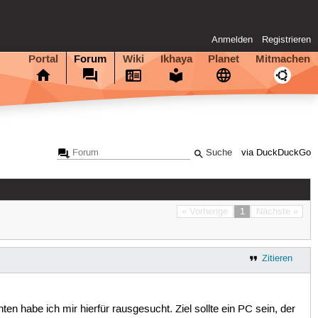
Anmelden
Registrieren
Portal
Forum
Wiki
Ikhaya
Planet
Mitmachen
via DuckDuckGo
« Vorherige
1
Nächste »
Zitieren
 habe ich mir hierfür rausgesucht. Ziel sollte ein PC sein, der