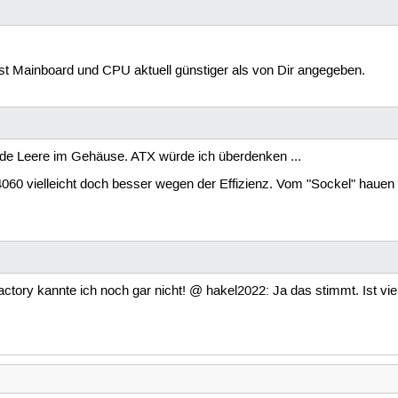
B 3.2 Gen 2, HDMI, ATX

 Mainboard und CPU aktuell günstiger als von Dir angegeben.
'''

16GB)

nde Leere im Gehäuse. ATX würde ich überdenken ...
60 vielleicht doch besser wegen der Effizienz. Vom "Sockel" hauen ei
D

D

256 MB Cache

ctory kannte ich noch gar nicht! @ hakel2022: Ja das stimmt. Ist vie
talliert Gaming PC Gehäuse, 

 Glass PC Case mit Type-C, 

Gehäuse, Schwarz, Y6
