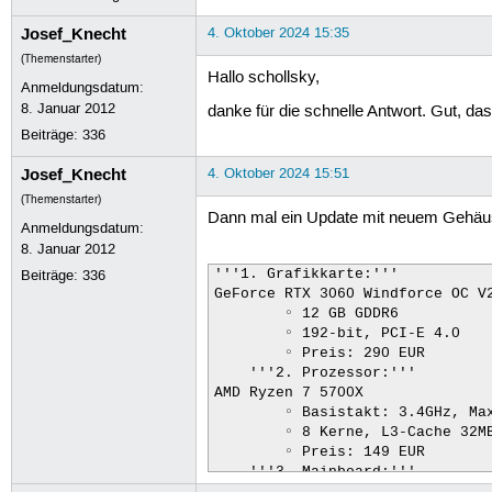
        ◦ DDR4 3200 MHz

Josef_Knecht
4. Oktober 2024 15:35
        ◦ Preis: 115 EUR

    6. SSD:

(Themenstarter)
Samsung 970 EVO Plus 1TB NVMe SS
Hallo schollsky,
Anmeldungsdatum:
        ◦ NVMe M.2

8. Januar 2012
danke für die schnelle Antwort. Gut, da
        ◦ Preis: 60 EUR

Beiträge:
336
    7. HDD:

Seagate Barracuda 2TB interne HD
Josef_Knecht
4. Oktober 2024 15:51
        ◦ 3.5 Zoll, 7200 U/Min, 
        ◦ Preis: 70,99 EUR

(Themenstarter)
    8. Gehäuse:

Dann mal ein Update mit neuem Gehäu
Anmeldungsdatum:
Cooler Master MasterBox Q300L

8. Januar 2012
        ◦ Micro-ATX, Mini-ITX, U
        ◦ Preis: 57,69 EUR

Beiträge:
336
'''1. Grafikkarte:'''

    9. Netzteil:

GeForce RTX 3060 Windforce OC V2
be quiet! Pure Power 11 500W

        ◦ 12 GB GDDR6

        ◦ 80PLUS Gold Effizienz,
        ◦ 192-bit, PCI-E 4.0

        ◦ Preis: 69,90 EUR
        ◦ Preis: 290 EUR

    '''2. Prozessor:'''

AMD Ryzen 7 5700X

        ◦ Basistakt: 3.4GHz, Max
        ◦ 8 Kerne, L3-Cache 32MB
        ◦ Preis: 149 EUR

    '''3. Mainboard:'''
