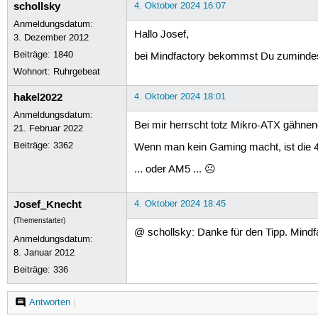
MSI B550-A PRO

schollsky
4. Oktober 2024 16:07
        ◦ AMD AM4, DDR4, M.2, US
Anmeldungsdatum:
        ◦ Preis: 117,89 EUR

Hallo Josef,
3. Dezember 2012
    '''4. Kühler:'''

be quiet! Pure Rock 2

Beiträge:
1840
bei Mindfactory bekommst Du zumindest
        ◦ Flüsterleiser Kühler

Wohnort: Ruhrgebeat
        ◦ Preis: ca. 43 EUR

    '''5. Arbeitsspeicher (RAM):
hakel2022
4. Oktober 2024 18:01
Corsair Vengeance LPX 32GB (2 x 
Anmeldungsdatum:
        ◦ DDR4 3200 MHz

Bei mir herrscht totz Mikro-ATX gähne
21. Februar 2022
        ◦ Preis: 115 EUR

    '''6. SSD:'''

Beiträge:
3362
Wenn man kein Gaming macht, ist die 40
Samsung 970 EVO Plus 1TB NVMe SS
        ◦ NVMe M.2

... oder AM5 ... ☹
        ◦ Preis: 60 EUR

    '''7. HDD:'''

Josef_Knecht
4. Oktober 2024 18:45
Seagate Barracuda 2TB interne HD
        ◦ 3.5 Zoll, 7200 U/Min, 
(Themenstarter)
        ◦ Preis: 70,99 EUR

@ schollsky: Danke für den Tipp. Mindfa
Anmeldungsdatum:
    '''8. Gehäuse:'''

8. Januar 2012
MUSETEX PC Gehäuse ATX, 

         3 Non-LED Lüfter vorins
Beiträge:
336
         270° Full-View Tempered
         Mid Tower ATX Computer 
Antworten
|
   ''' 9. Netzteil:'''
