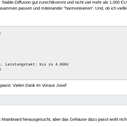
Stable-Diffusion gut zurechtkommt und nicht viel mehr als 1.000 EUR 
sammen passen und miteinander "harmonisieren". Und, ob ich vielle


. Leistungstakt: bis zu 4.6GHz



s passt. Vielen Dank im Voraus Josef
B 3.2 Gen 2, HDMI, ATX

TX-Mainboard herausgesucht, aber das Gehäuse dazu passt wohl nicht
16GB)
