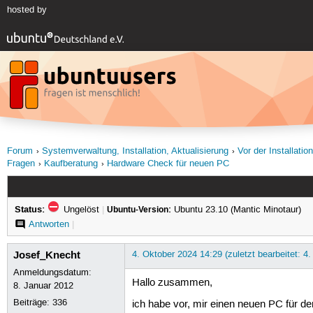
hosted by
Forum
Systemverwaltung, Installation, Aktualisierung
Vor der Installati
Fragen
Kaufberatung
Hardware Check für neuen PC
Status:
Ungelöst
|
Ubuntu-Version:
Ubuntu 23.10 (Mantic Minotaur)
Antworten
|
Josef_Knecht
4. Oktober 2024 14:29 (zuletzt bearbeitet: 4
Anmeldungsdatum:
Hallo zusammen,
8. Januar 2012
Beiträge:
336
ich habe vor, mir einen neuen PC für d