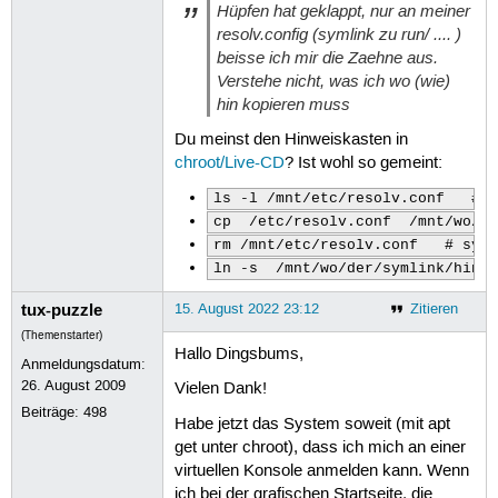
Hüpfen hat geklappt, nur an meiner
resolv.config (symlink zu run/ .... )
beisse ich mir die Zaehne aus.
Verstehe nicht, was ich wo (wie)
hin kopieren muss
Du meinst den Hinweiskasten in
chroot/Live-CD
? Ist wohl so gemeint:
ls -l /mnt/etc/resolv.conf   # 
cp  /etc/resolv.conf  /mnt/wo/d
rm /mnt/etc/resolv.conf   # sym
ln -s  /mnt/wo/der/symlink/hinw
tux-puzzle
15. August 2022 23:12
Zitieren
(Themenstarter)
Hallo Dingsbums,
Anmeldungsdatum:
26. August 2009
Vielen Dank!
Beiträge:
498
Habe jetzt das System soweit (mit apt
get unter chroot), dass ich mich an einer
virtuellen Konsole anmelden kann. Wenn
ich bei der grafischen Startseite, die