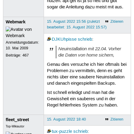
nutzen. apt-get ist ja so nett und gibt
sogar die Anleitung dazu meist mit aus.
Webmark
15. August 2022 15:56 (zuletzt
Zitieren
bearbeitet: 15. August 2022 15:57)
DJKUhpisse
schrieb
:
Anmeldungsdatum:
10. Mai 2009
Neuinstallation mit 22.04. Vorher
die Daten von home sichern,
Beiträge:
467
Genau dies versuche ich hier oftmals bei
Problemen zu vermitteln, denn es geht
nichts über eine saubere Neuinstallation
und danach eingespielten Backups.
Ist schnell erledigt und man hat die
Gewissheit ein sauberes und in der
Regel fehlerfreies System zu haben.
fleet_street
15. August 2022 18:40
Zitieren
Top-Wikiautor
tux-puzzle
schrieb
: