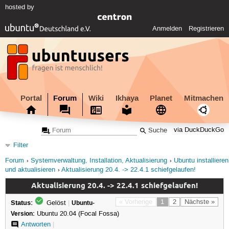
hosted by
Anmelden
Registrieren
Portal
Forum
Wiki
Ikhaya
Planet
Mitmachen
via DuckDuckGo
Filter
Forum
Systemverwaltung, Installation, Aktualisierung
Ubuntu installieren
und aktualisieren
Aktualisierung 20.4. -> 22.4.1 schiefgelaufen!
Aktualisierung 20.4. -> 22.4.1 schiefgelaufen!
Status:
« Vorherige
1
2
Nächste »
Gelöst
|
Ubuntu-
Version:
Ubuntu 20.04 (Focal Fossa)
Antworten
|