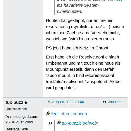
ins havarierte System
hineinhüpfen.
Hüpfen hat geklappt, nur an meiner
resolv.config (symlink zu run/ .... ) beisse
ich mir die Zaehne aus. Verstehe nicht,
was ich wo (wie) hin kopieren muss ...
PS jetzt habe ich Netz im Chroot:
Erst habe ich die Resolve.conf einfach
umbenannt und mit touch eine neue als
Mountpunkt erstellt, dann den Befehl
"sudo mount -o bind /etc/resolv.conf
/mnt/etc/resolv.conf " ausgeführt. Aktuell
wird geupdatet...
tux-puzzle
15. August 2022 20:44
Zitieren
(Themenstarter)
fleet_street
schrieb
:
Anmeldungsdatum:
26. August 2009
tux-puzzle
schrieb
:
Beiträge:
498