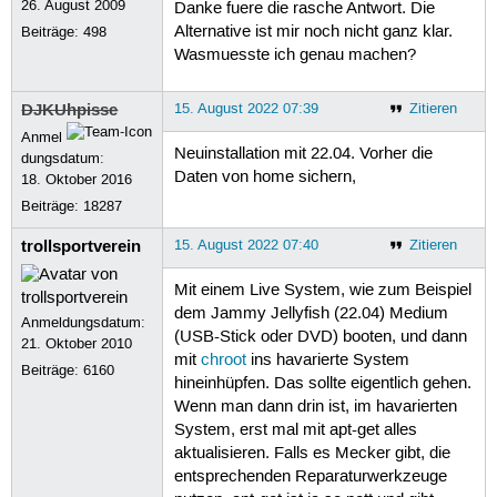
26. August 2009
Danke fuere die rasche Antwort. Die
Alternative ist mir noch nicht ganz klar.
Beiträge:
498
Wasmuesste ich genau machen?
DJKUhpisse
15. August 2022 07:39
Zitieren
Anmel
Neuinstallation mit 22.04. Vorher die
dungsdatum:
Daten von home sichern,
18. Oktober 2016
Beiträge:
18287
trollsportverein
15. August 2022 07:40
Zitieren
Mit einem Live System, wie zum Beispiel
dem Jammy Jellyfish (22.04) Medium
Anmeldungsdatum:
(USB-Stick oder DVD) booten, und dann
21. Oktober 2010
mit
chroot
ins havarierte System
Beiträge:
6160
hineinhüpfen. Das sollte eigentlich gehen.
Wenn man dann drin ist, im havarierten
System, erst mal mit apt-get alles
aktualisieren. Falls es Mecker gibt, die
entsprechenden Reparaturwerkzeuge