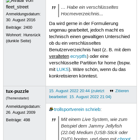
… Habe ein verschlüsseltes
Hocmeverzeichnis...
Anmeldungsdatum:
30. August 2016
Da wird gerne in der Formulierung
Beiträge:
2400
ungenau gearbeitet, jedoch macht es
Wohnort: Hunsrück
technisch einen gewaltigen Unterschied
(dunkle Seite)
ob du ein verschlüsseltes
Benutzerverzeichnis hast (z. B. mit dem
veralteten
ecryptfs
) oder eine
verschlüsselte Partition für home (bspw.
mit
LUKS
). Wäre schön, wenn du das
konkretisieren könntest.
tux-puzzle
15. August 2022 20:44 (zuletzt
Zitieren
bearbeitet: 15. August 2022 21:04)
(Themenstarter)
Anmeldungsdatum:
trollsportverein
schrieb
:
26. August 2009
Mit einem Live System, wie zum
Beiträge:
498
Beispiel dem Jammy Jellyfish
(22.04) Medium (USB-Stick oder
DVD) booten, und dann mit
chroot