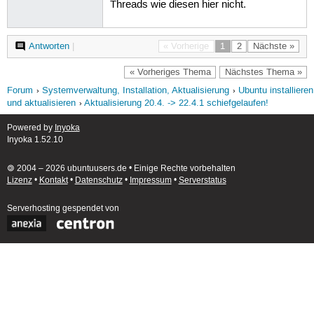
Threads wie diesen hier nicht.
Antworten
|
« Vorherige
1
2
Nächste »
« Vorheriges Thema
Nächstes Thema »
Forum
Systemverwaltung, Installation, Aktualisierung
Ubuntu installieren
und aktualisieren
Aktualisierung 20.4. -> 22.4.1 schiefgelaufen!
Powered by
Inyoka
Inyoka 1.52.10
🄯 2004 – 2026 ubuntuusers.de • Einige Rechte vorbehalten
Lizenz
•
Kontakt
•
Datenschutz
•
Impressum
•
Serverstatus
Serverhosting
gespendet von