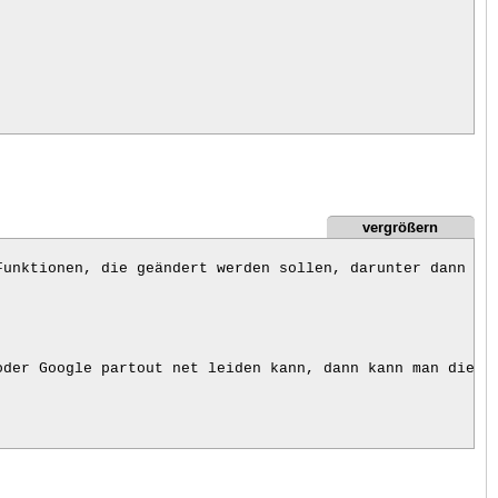
vergrößern
unktionen, die geändert werden sollen, darunter dann die
der Google partout net leiden kann, dann kann man die ge
ine Version von Noscript (Noscript ist natürlich um Welte