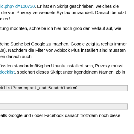
opic.php?id=100730
. Er hat ein Skript geschrieben, welches die
 die von Privoxy verwendete Syntax umwandelt. Danach benutzt
ocker!
itung möchten, schreibe ich hier noch grob den Verlauf auf, wie
rgendeine Suche bei Google zu machen. Google zeigt ja rechts immer
ab!). Nachdem die Filter von Adblock Plus installiert sind müssten
den danach auch.
üssten standardmäßig bei Ubuntu installiert sein, Privoxy müsst
locklist
, speichert dieses Skript unter irgendeinem Namen, zb in
cklist?do=export_code&codeblock=0
 Falls Google und / oder Facebook danach trotzdem noch diese