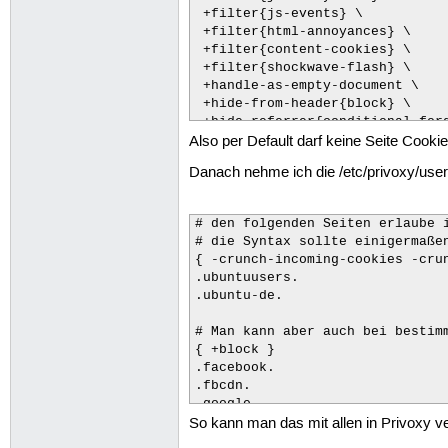
 +filter{js-events} \

 +filter{html-annoyances} \

 +filter{content-cookies} \

 +filter{shockwave-flash} \

 +handle-as-empty-document \

 +hide-from-header{block} \

 +hide-referrer{conditional-forg
Also per Default darf keine Seite Cooki
 +set-image-blocker{blank} \

}
Danach nehme ich die /etc/privoxy/user
# den folgenden Seiten erlaube i
# die Syntax sollte einigermaße
{ -crunch-incoming-cookies -crun
.ubuntuusers.

.ubuntu-de.

# Man kann aber auch bei bestim
{ +block }

.facebook.

.fbcdn.

.google.

So kann man das mit allen in Privoxy 
# Wenn man dann nur bestimmten 