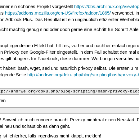
iner ein schönes Projekt vorgestellt
https://bbs.archlinux.org/viewt
lus
https://addons.mozilla.org/en-US/firefox/addon/1865/
verwendet, in
on Adblock Plus. Das Resultat ist ein unglaublich effizienter Werbebl
icht mächtig genug sind oder doch gerne eine Schritt-für-Schritt-Anle
rhaupt irgendeinen Effekt hat, hilft es, vorher und nachher einfach i
n Privoxy den Google-Filter eingestellt, in dem Fall schaltet den mal 
es gilt übrigens für Facebook, diese dummen Werbungen verschwin
t haben: bash, wget, sed und natürlich privoxy selbst. Die ersten 3 m
folgende Seite
http://andrwe.org/doku.php/blog/scripting/bash/privoxy-b
tp://andrwe.org/doku.php/blog/scripting/bash/privoxy-blo
fen
 Soweit ich mich erinnere braucht Privoxy nichtmal einen Neustart.
al neu und schaut ob es dann geht.
ist fehlerfrei, falls irgendwas nicht klappt, melden!