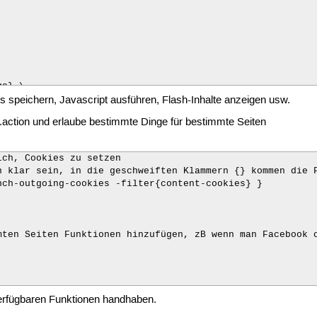
e} \

es speichern, Javascript ausführen, Flash-Inhalte anzeigen usw.
.action und erlaube bestimmte Dinge für bestimmte Seiten
ch, Cookies zu setzen

n klar sein, in die geschweiften Klammern {} kommen die F
ch-outgoing-cookies -filter{content-cookies} }

mten Seiten Funktionen hinzufügen, zB wenn man Facebook o
verfügbaren Funktionen handhaben.
Seiten erlaubt, Javascript auszuführen, hat man eine kle