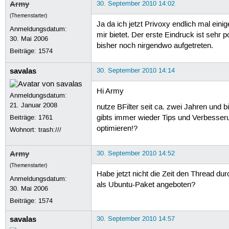
Army
30. September 2010 14:02
(Themenstarter)
Ja da ich jetzt Privoxy endlich mal ei
Anmeldungsdatum:
mir bietet. Der erste Eindruck ist sehr p
30. Mai 2006
bisher noch nirgendwo aufgetreten.
Beiträge:
1574
savalas
30. September 2010 14:14
Hi Army
Anmeldungsdatum:
21. Januar 2008
nutze BFilter seit ca. zwei Jahren und 
Beiträge:
1761
gibts immer wieder Tips und Verbesseru
optimieren!?
Wohnort: trash:///
Army
30. September 2010 14:52
(Themenstarter)
Habe jetzt nicht die Zeit den Thread d
Anmeldungsdatum:
als Ubuntu-Paket angeboten?
30. Mai 2006
Beiträge:
1574
savalas
30. September 2010 14:57