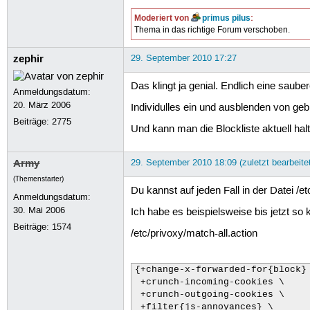
Moderiert von
primus pilus
:
Thema in das richtige Forum verschoben.
zephir
29. September 2010 17:27
Das klingt ja genial. Endlich eine sauber
Anmeldungsdatum:
20. März 2006
Individulles ein und ausblenden von gebl
Beiträge:
2775
Und kann man die Blockliste aktuell ha
Army
29. September 2010 18:09 (zuletzt bearbeite
(Themenstarter)
Du kannst auf jeden Fall in der Datei /
Anmeldungsdatum:
30. Mai 2006
Ich habe es beispielsweise bis jetzt so k
Beiträge:
1574
/etc/privoxy/match-all.action
{+change-x-forwarded-for{block} 
 +crunch-incoming-cookies \

 +crunch-outgoing-cookies \

 +filter{js-annoyances} \
