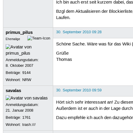
Ich bin auch erst seit kurzem dabei, d
{ -filter{js-events} }

Bzgl dem Aktualisieren der Blockierliste
.ubuntu-de.

Laufen.
.ubuntuusers.
primus_pilus
30. September 2010 09:28
Ehemalige
Schöne Sache. Wäre was für das Wiki 
Grüße
Thomas
Anmeldungsdatum:
8. Oktober 2007
Beiträge:
9144
Wohnort: NRW
savalas
30. September 2010 09:59
Hört sich sehr interessant an! Zu die
Anmeldungsdatum:
Außerdem ist er auch in der Lage durch
21. Januar 2008
Beiträge:
1761
Dazu empfehle ich auch den dazugehör
Wohnort: trash:///