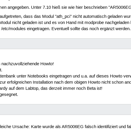
en angegeben. Unter 7.10 hieß sie wie hier beschrieben "AR5006EG",
m aufgetreten, dass das Modul "ath_pci" nicht automatisch geladen wu
Modul nicht geladen ist und es von Hand mit modprobe nachgeladen 
n /etc/modules eingetragen. Eventuell sollte das noch ergänzt werden.
ch nachzuvollziehende Howto!
t.
enbank unter Notebooks eingetragen und u.a. auf dieses Howto ver
ur erfolgreichen Installation nach dem obigen Howto nicht schon an
rdy auf dem Labtop, das derzeit immer noch Beta ist!
 gesegnet.
iche Ursache: Karte wurde als AR5006EG falsch identifiziert und fals