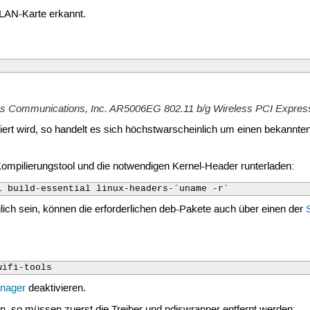
WLAN-Karte erkannt.
eros Communications, Inc. AR5006EG 802.11 b/g Wireless PCI Express
ert wird, so handelt es sich höchstwarscheinlich um einen bekannten
Kompilierungstool und die notwendigen Kernel-Header runterladen:
l build-essential linux-headers-`uname -r`
glich sein, können die erforderlichen deb-Pakete auch über einen der
wifi-tools
anager
deaktivieren.