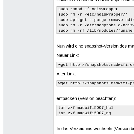
Solltest Du noch den ndiswrapper nutze
sudo rmmod -f ndiswrapper

sudo rm -r /etc/ndiswrapper/*

sudo apt-get --purge remove ndis
sudo rm -r /etc/modprobe.d/ndisw
sudo rm -rf /lib/modules/`uname
Nun wird eine snapshot-Version des mad
Neuer Link:
wget http://snapshots.madwifi.o
Alter Link:
wget http://snapshots.madwifi-p
entpacken (Version beachten):
tar zxf madwifi5007_hal

tar zxf madwifi5007_ng
In das Verzeichnis wechseln (Version b