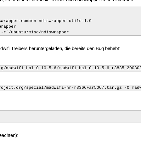
n, so müssen zuerst die Treiber und ndiswrapper entfernt werden:
wrapper-common ndiswrapper-utils-1.9

rapper

 -r`/ubuntu/misc/ndiswrapper
wifi-Treibers heruntergeladen, die bereits den Bug behebt:
rg/madwifi-hal-0.10.5.6/madwifi-hal-0.10.5.6-r3835-20080
roject.org/special/madwifi-nr-r3366+ar5007.tar.gz -O mad
eachten):