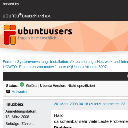
hosted by
Forum
Systemverwaltung, Installation, Aktualisierung
Netzwerk und Inte
HOWTO: Einrichten von madwifi unter (K)Ubuntu Atheros 5007
Status:
Gelöst
|
Ubuntu-Version:
Nicht spezifiziert
Antworten
|
linuxbie2
20. März 2008 04:18 (zuletzt bearbeitet: 23
Anmeldungsdatum:
Hallo,
18. März 2008
da scheinbar sehr viele Leute Probleme
Beiträge:
Zähle...
Problem: