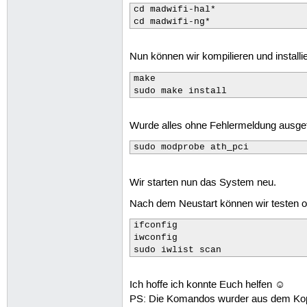
cd madwifi-hal*

cd madwifi-ng*
Nun können wir kompilieren und installi
make

sudo make install
Wurde alles ohne Fehlermeldung ausgef
sudo modprobe ath_pci
Wir starten nun das System neu.
Nach dem Neustart können wir testen ob 
ifconfig

iwconfig

sudo iwlist scan
Ich hoffe ich konnte Euch helfen ☺
PS: Die Komandos wurder aus dem Kopf g