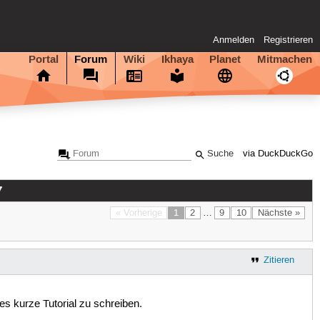
Anmelden
Registrieren
Portal
Forum
Wiki
Ikhaya
Planet
Mitmachen
via DuckDuckGo
7
« Vorherige
1
2
…
9
10
Nächste »
Zitieren
s kurze Tutorial zu schreiben.