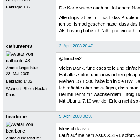
Beiträge:
105
Die Karte wurde auch mit falschem Nam
Allerdings ist bei mir noch das Proble
ich per lsmod gesehen habe, dass das 
Als Lösung habe ich "ath_pci" einfach i
cathunter43
3. April 2008 20:47
@linuxbie2
Anmeldungsdatum:
Vielen Dank, für dieses tolle und einfa
23. Mai 2005
Hat alles sofort und einwandfrei geklapp
Beiträge:
1402
Meinen LG E500 habe ich in die HW-Dat
Ich möchte aber hinzufügen, dass man z
Wohnort: Rhein-Neckar
Bei mir rennt mit wachsendem Erfolg Ha
Kreis
Mit Ubuntu 7.10 war der Erfolg nicht so
bearbone
5. April 2008 00:37
Mensch klasse !
Läuft auf meinem Asus X51RL sofort. Gle
Anmeldungsdatum: