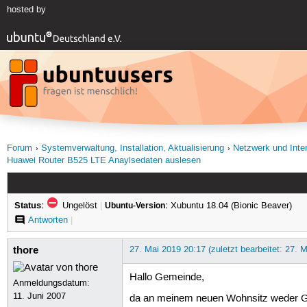
hosted by
Forum
Systemverwaltung, Installation, Aktualisierung
Netzwerk und Inte
Huawei Router B525 LTE Anaylsedaten auslesen
Status:
Ungelöst
|
Ubuntu-Version:
Xubuntu 18.04 (Bionic Beaver)
Antworten
|
thore
27. Mai 2019 20:17 (zuletzt bearbeitet: 27. 
Hallo Gemeinde,
Anmeldungsdatum:
11. Juni 2007
da an meinem neuen Wohnsitz weder Gla