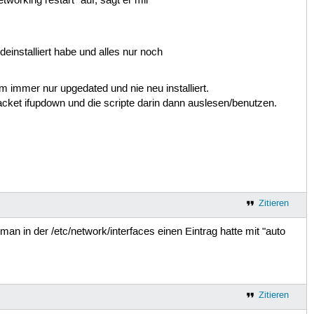
tworking restart" auf, sagt er mir
einstalliert habe und alles nur noch
m immer nur upgedated und nie neu installiert.
acket ifupdown und die scripte darin dann auslesen/benutzen.
Zitieren
 in der /etc/network/interfaces einen Eintrag hatte mit "auto
Zitieren