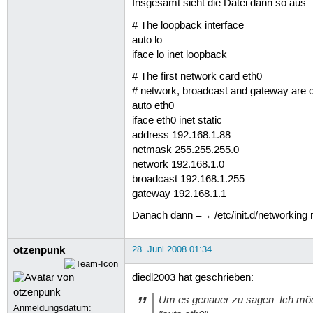
Insgesamt sieht die Datei dann so aus:
# The loopback interface
auto lo
iface lo inet loopback
# The first network card eth0
# network, broadcast and gateway are o
auto eth0
iface eth0 inet static
address 192.168.1.88
netmask 255.255.255.0
network 192.168.1.0
broadcast 192.168.1.255
gateway 192.168.1.1
Danach dann –→ /etc/init.d/networking r
otzenpunk
28. Juni 2008 01:34
diedl2003 hat geschrieben:
Um es genauer zu sagen: Ich möch
Anmeldungsdatum: