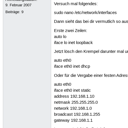
Versuch mal folgendes:
9. Februar 2007
Beiträge:
9
sudo nano /etc/network/interfaces
Dann sieht das bei dir vermutlich so aus
Erste zwei Zeilen:
auto lo
iface lo inet loopback
Jetzt lösch den Krempel darunter mal u
auto eth0
iface eth0 inet dhcp
Oder für die Vergabe einer festen Adres
auto eth0
iface eth0 inet static
address 192.168.1.10
netmask 255.255.255.0
network 192.168.1.0
broadcast 192.168.1.255
gateway 192.168.1.1