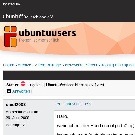
hosted by
Forum
Archive
Ältere Beiträge
Netzwerke, Server
ifconfig eth0 up geh
Status:
Ungelöst
|
Ubuntu-Version:
Nicht spezifiziert
Antworten
|
diedl2003
26. Juni 2008 13:53
Anmeldungsdatum:
Hallo,
26. Juni 2008
Beiträge:
2
wenn ich mit der Hand (ifconfig eth0 up)