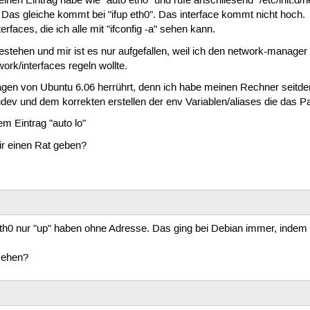
inen Eintrag habe wie "auto eth0" und rufe anschliesend "/etc/init.d/ne
 Das gleiche kommt bei "ifup eth0". Das interface kommt nicht hoch.
erfaces, die ich alle mit "ifconfig -a" sehen kann.
tehen und mir ist es nur aufgefallen, weil ich den network-manager d
rk/interfaces regeln wollte.
Tagen von Ubuntu 6.06 herrührt, denn ich habe meinen Rechner seitde
dev und dem korrekten erstellen der env Variablen/aliases die das P
em Eintrag "auto lo"
r einen Rat geben?
0 nur "up" haben ohne Adresse. Das ging bei Debian immer, indem man
sehen?