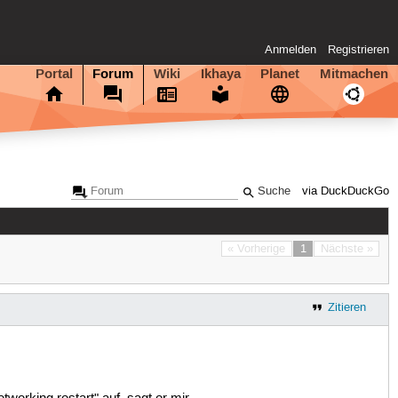
Anmelden
Registrieren
Portal
Forum
Wiki
Ikhaya
Planet
Mitmachen
via DuckDuckGo
« Vorherige
1
Nächste »
Zitieren