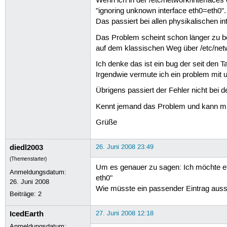
Wenn ich in der /etc/network/interfaces e
"ignoring unknown interface eth0=eth0".
Das passiert bei allen physikalischen int
Das Problem scheint schon länger zu bes
auf dem klassischen Weg über /etc/netwo
Ich denke das ist ein bug der seit den 
Irgendwie vermute ich ein problem mit u
Übrigens passiert der Fehler nicht bei d
Kennt jemand das Problem und kann mi
Grüße
diedl2003
26. Juni 2008 23:49
(Themenstarter)
Um es genauer zu sagen: Ich möchte eth
Anmeldungsdatum:
eth0"
26. Juni 2008
Wie müsste ein passender Eintrag aus
Beiträge:
2
IcedEarth
27. Juni 2008 12:18
Anmeldungsdatum: