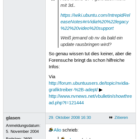
mit 3d..
https://wiki.ubuntu.com/IntrepidRel
easeNotes#nVidia%20%22legacy
%22%20video%20support
Weiß jemand ob nv da bald ein
update rausbringen wird?
So genau wissen tut dies keiner, aber die
Forensuche bringt da schon hilfreiche
Infos:
Via
http://forum.ubuntuusers.de/topic/nvidia-
grafiktreiber-%2B-adept/
▶
http://www.nvnews.net/vbulletin/showthre
ad.php?t=121444
glasen
29. Oktober 2008 16:30
Zitieren
Anmeldungsdatum:
Alio
schrieb:
5. November 2004
Beiträge:
2690