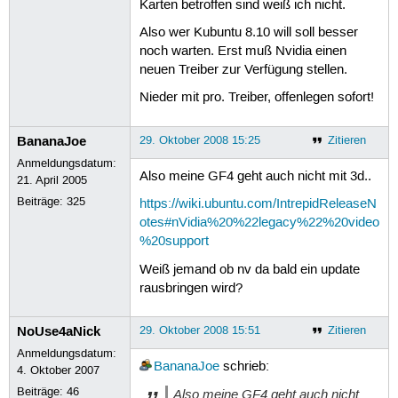
Karten betroffen sind weiß ich nicht.
Also wer Kubuntu 8.10 will soll besser
noch warten. Erst muß Nvidia einen
neuen Treiber zur Verfügung stellen.
Nieder mit pro. Treiber, offenlegen sofort!
BananaJoe
29. Oktober 2008 15:25
Zitieren
Anmeldungsdatum:
Also meine GF4 geht auch nicht mit 3d..
21. April 2005
Beiträge:
325
https://wiki.ubuntu.com/IntrepidReleaseN
otes#nVidia%20%22legacy%22%20video
%20support
Weiß jemand ob nv da bald ein update
rausbringen wird?
NoUse4aNick
29. Oktober 2008 15:51
Zitieren
Anmeldungsdatum:
BananaJoe
schrieb:
4. Oktober 2007
Beiträge:
46
Also meine GF4 geht auch nicht