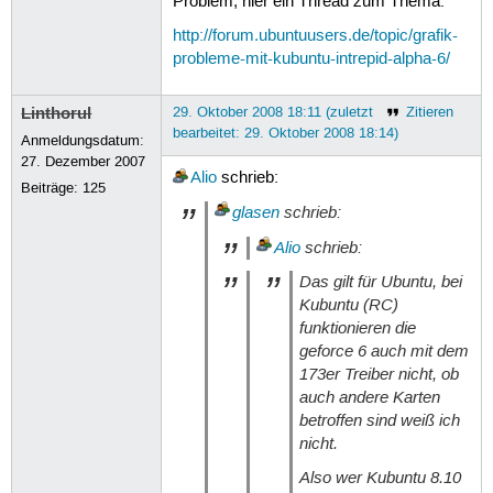
Problem, hier ein Thread zum Thema:
http://forum.ubuntuusers.de/topic/grafik-
probleme-mit-kubuntu-intrepid-alpha-6/
Linthorul
29. Oktober 2008 18:11 (zuletzt
Zitieren
bearbeitet: 29. Oktober 2008 18:14)
Anmeldungsdatum:
27. Dezember 2007
Alio
schrieb:
Beiträge:
125
glasen
schrieb:
Alio
schrieb:
Das gilt für Ubuntu, bei
Kubuntu (RC)
funktionieren die
geforce 6 auch mit dem
173er Treiber nicht, ob
auch andere Karten
betroffen sind weiß ich
nicht.
Also wer Kubuntu 8.10