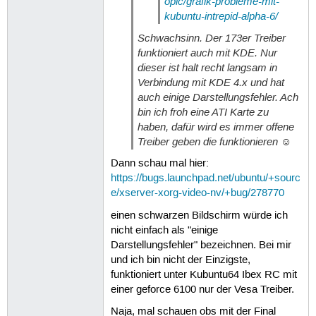
opic/grafik-probleme-mit-
kubuntu-intrepid-alpha-6/
Schwachsinn. Der 173er Treiber
funktioniert auch mit KDE. Nur
dieser ist halt recht langsam in
Verbindung mit KDE 4.x und hat
auch einige Darstellungsfehler. Ach
bin ich froh eine ATI Karte zu
haben, dafür wird es immer offene
Treiber geben die funktionieren ☺
Dann schau mal hier:
https://bugs.launchpad.net/ubuntu/+sourc
e/xserver-xorg-video-nv/+bug/278770
einen schwarzen Bildschirm würde ich
nicht einfach als "einige
Darstellungsfehler" bezeichnen. Bei mir
und ich bin nicht der Einzigste,
funktioniert unter Kubuntu64 Ibex RC mit
einer geforce 6100 nur der Vesa Treiber.
Naja, mal schauen obs mit der Final