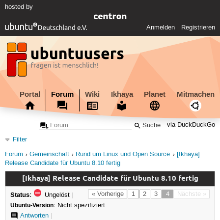
hosted by
Anmelden
Registrieren
Portal
Forum
Wiki
Ikhaya
Planet
Mitmachen
via DuckDuckGo
Filter
Forum
Gemeinschaft
Rund um Linux und Open Source
[Ikhaya]
Release Candidate für Ubuntu 8.10 fertig
[Ikhaya] Release Candidate für Ubuntu 8.10 fertig
Status:
« Vorherige
1
2
3
4
Nächste »
Ungelöst
|
Ubuntu-Version:
Nicht spezifiziert
Antworten
|