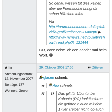
So genau wissen tut dies keiner,
aber die Forensuche bringt da
schon hilfreiche Infos:
Via
http://forum.ubuntuusers.de/topic/n
vidia-grafiktreiber-%2B-adept/
▶
http://www.nvnews.net/vbulletin/sh
owthread.php?t=121444
Gut, dann nehm ich den Zander mal beim
Wort. 😀
Alio
29. Oktober 2008 17:55
Zitieren
Anmeldungsdatum:
glasen
schrieb:
12. November 2007
Beiträge:
177
Alio
schrieb:
Wohnort: Greven
Das gilt für Ubuntu, bei
Kubuntu (RC) funktionieren
die geforce 6 auch mit dem
173er Treiber nicht, ob auch