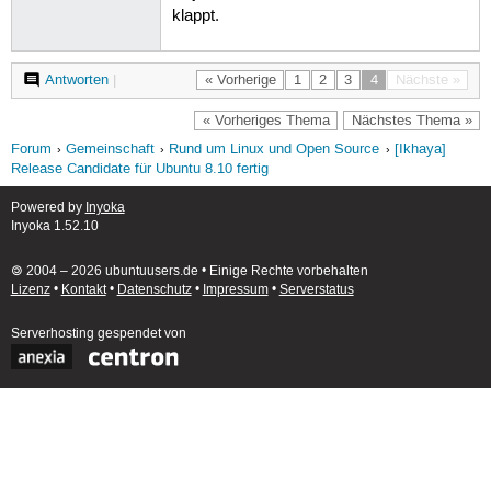
klappt.
Antworten
|
« Vorherige
1
2
3
4
Nächste »
« Vorheriges Thema
Nächstes Thema »
Forum
Gemeinschaft
Rund um Linux und Open Source
[Ikhaya]
Release Candidate für Ubuntu 8.10 fertig
Powered by
Inyoka
Inyoka 1.52.10
🄯 2004 – 2026 ubuntuusers.de • Einige Rechte vorbehalten
Lizenz
•
Kontakt
•
Datenschutz
•
Impressum
•
Serverstatus
Serverhosting
gespendet von