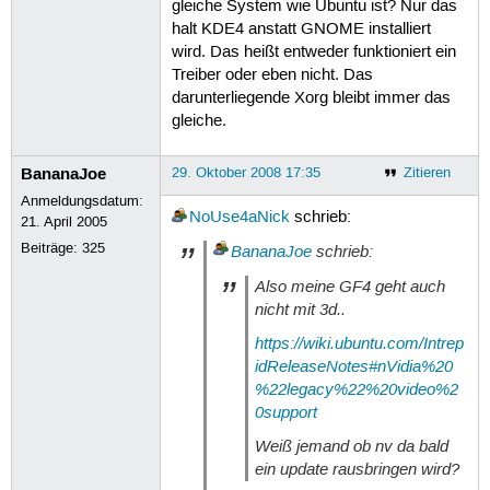
gleiche System wie Ubuntu ist? Nur das
halt KDE4 anstatt GNOME installiert
wird. Das heißt entweder funktioniert ein
Treiber oder eben nicht. Das
darunterliegende Xorg bleibt immer das
gleiche.
BananaJoe
29. Oktober 2008 17:35
Zitieren
Anmeldungsdatum:
NoUse4aNick
schrieb:
21. April 2005
Beiträge:
325
BananaJoe
schrieb:
Also meine GF4 geht auch
nicht mit 3d..
https://wiki.ubuntu.com/Intrep
idReleaseNotes#nVidia%20
%22legacy%22%20video%2
0support
Weiß jemand ob nv da bald
ein update rausbringen wird?