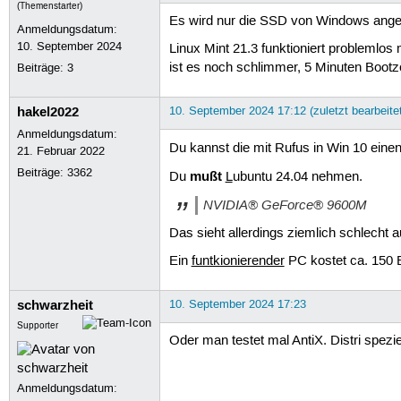
(Themenstarter)
Es wird nur die SSD von Windows angeze
Anmeldungsdatum:
10. September 2024
Linux Mint 21.3 funktioniert problemlo
ist es noch schlimmer, 5 Minuten Bootze
Beiträge:
3
hakel2022
10. September 2024 17:12 (zuletzt bearbeite
Anmeldungsdatum:
Du kannst die mit Rufus in Win 10 eine
21. Februar 2022
Beiträge:
3362
mußt
Du
L
ubuntu 24.04 nehmen.
NVIDIA® GeForce® 9600M
Das sieht allerdings ziemlich schlecht 
Ein
funtkionierender
PC kostet ca. 150 Eu
schwarzheit
10. September 2024 17:23
Supporter
Oder man testet mal AntiX. Distri spezie
Anmeldungsdatum: