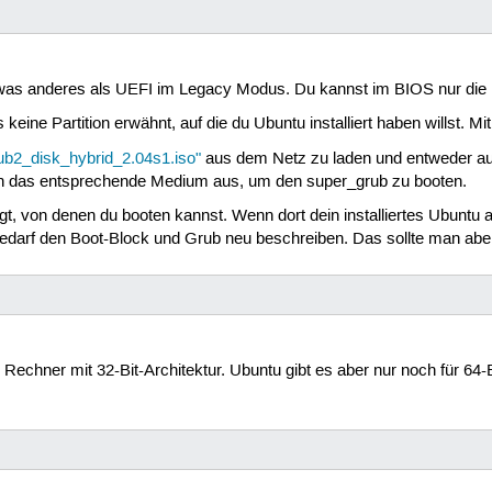
was anderes als UEFI im Legacy Modus. Du kannst im BIOS nur die Pla
s keine Partition erwähnt, auf die du Ubuntu installiert haben willst
ub2_disk_hybrid_2.04s1.iso"
aus dem Netz zu laden und entweder au
ann das entsprechende Medium aus, um den super_grub zu booten.
gt, von denen du booten kannst. Wenn dort dein installiertes Ubuntu a
edarf den Boot-Block und Grub neu beschreiben. Das sollte man aber
 Rechner mit 32-Bit-Architektur. Ubuntu gibt es aber nur noch für 64-