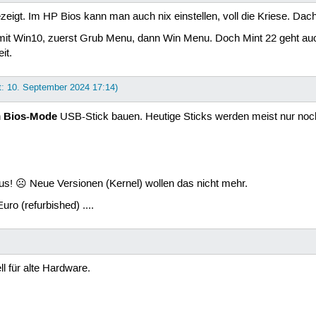
igt. Im HP Bios kann man auch nix einstellen, voll die Kriese. Dac
s mit Win10, zuerst Grub Menu, dann Win Menu. Doch Mint 22 geht au
it.
t: 10. September 2024 17:14)
Bios-Mode
n
USB-Stick bauen. Heutige Sticks werden meist nur noch
aus! ☹ Neue Versionen (Kernel) wollen das nicht mehr.
ro (refurbished) ....
ll für alte Hardware.