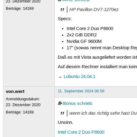
23. Dezember 2020
Beiträge:
14169
HP Pavillon DV7-1270ez
Specs:
Intel Core 2 Duo P8600
2x2 GiB DDR2
Nvidia GF 9600M
17" (sowas nennt man Desktop Rep
Daß es mit Vista ausgeliefert worden ist,
Auf diesem Rechner installiert man kei
→
Lubuntu 24.04.1
von.wert
11. September 2024 06:59
Anmeldungsdatum:
titonus
schrieb
:
23. Dezember 2020
Beiträge:
14169
wenn ich das richtig sehe hast Du
Unsinn.
Intel Core 2 Duo P8600