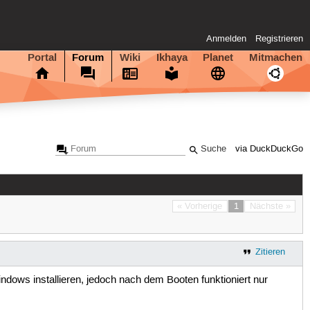
Anmelden
Registrieren
Portal
Forum
Wiki
Ikhaya
Planet
Mitmachen
via DuckDuckGo
« Vorherige
1
Nächste »
Zitieren
dows installieren, jedoch nach dem Booten funktioniert nur