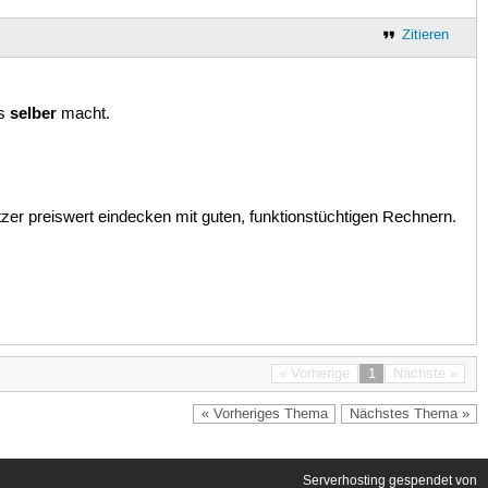
Zitieren
selber
es
macht.
tzer preiswert eindecken mit guten, funktionstüchtigen Rechnern.
« Vorherige
1
Nächste »
« Vorheriges Thema
Nächstes Thema »
Serverhosting
gespendet von