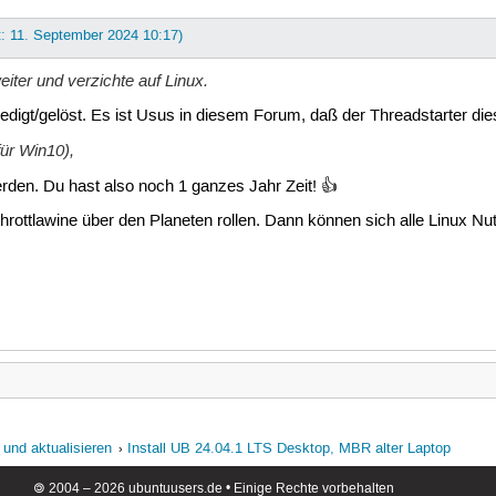
t: 11. September 2024 10:17)
iter und verzichte auf Linux.
ledigt/gelöst. Es ist Usus in diesem Forum, daß der Threadstarter di
ür Win10),
erden. Du hast also noch 1 ganzes Jahr Zeit! 👍
rottlawine über den Planeten rollen. Dann können sich alle Linux Nu
 und aktualisieren
Install UB 24.04.1 LTS Desktop, MBR alter Laptop
🄯 2004 – 2026 ubuntuusers.de • Einige Rechte vorbehalten