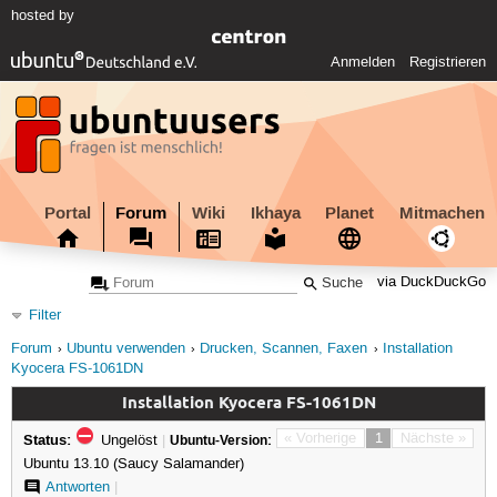
hosted by
Anmelden
Registrieren
Portal
Forum
Wiki
Ikhaya
Planet
Mitmachen
via DuckDuckGo
Filter
Forum
Ubuntu verwenden
Drucken, Scannen, Faxen
Installation
Kyocera FS-1061DN
Installation Kyocera FS-1061DN
Status:
« Vorherige
1
Nächste »
Ungelöst
|
Ubuntu-Version:
Ubuntu 13.10 (Saucy Salamander)
Antworten
|