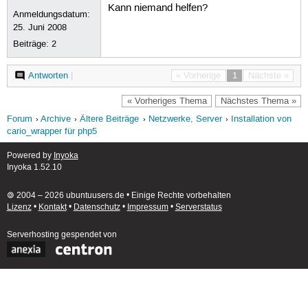
Kann niemand helfen?
Anmeldungsdatum:
25. Juni 2008
Beiträge:
2
Antworten
|
« Vorherige
1
Nächste »
« Vorheriges Thema
Nächstes Thema »
Forum
Archive
Ältere Beiträge
Netzwerke, Server
Installation von
cario_wrapper für php5
Powered by
Inyoka
Inyoka 1.52.10
🄯 2004 – 2026 ubuntuusers.de • Einige Rechte vorbehalten
Lizenz
•
Kontakt
•
Datenschutz
•
Impressum
•
Serverstatus
Serverhosting
gespendet von