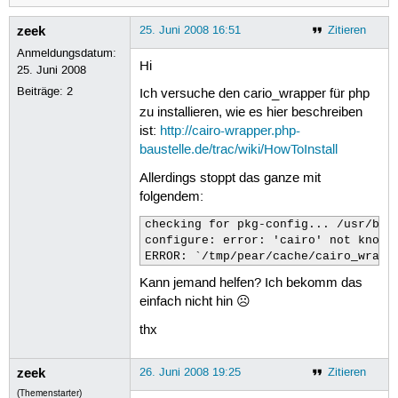
zeek
25. Juni 2008 16:51
Zitieren
Anmeldungsdatum:
Hi
25. Juni 2008
Beiträge:
2
Ich versuche den cario_wrapper für php
zu installieren, wie es hier beschreiben
ist:
http://cairo-wrapper.php-
baustelle.de/trac/wiki/HowToInstall
Allerdings stoppt das ganze mit
folgendem:
checking for pkg-config... /usr/bin/
configure: error: 'cairo' not known 
ERROR: `/tmp/pear/cache/cairo_wrapp
Kann jemand helfen? Ich bekomm das
einfach nicht hin ☹
thx
zeek
26. Juni 2008 19:25
Zitieren
(Themenstarter)