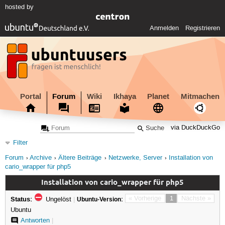
hosted by
Anmelden
Registrieren
Portal
Forum
Wiki
Ikhaya
Planet
Mitmachen
via DuckDuckGo
Filter
Forum
Archive
Ältere Beiträge
Netzwerke, Server
Installation von
cario_wrapper für php5
Installation von cario_wrapper für php5
Status:
« Vorherige
1
Nächste »
Ungelöst
|
Ubuntu-Version:
Ubuntu
Antworten
|